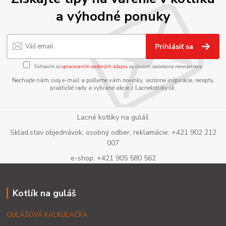
a výhodné ponuky
Prihlásiť sa
Súhlasím so
spracovaním osobných údajov
za účelom zasielania newslettera.
Nechajte nám svoj e-mail a pošleme vám novinky, sezónne inšpirácie, recepty,
praktické rady a vybrané akcie z Lacnekotliky.sk.
Lacné kotlíky na guláš
Sklad,stav objednávok, osobný odber, reklamácie: +421 902 212
007
e-shop: +421 905 580 562
Kotlík na guláš
GULÁŠOVÁ KALKULAČKA