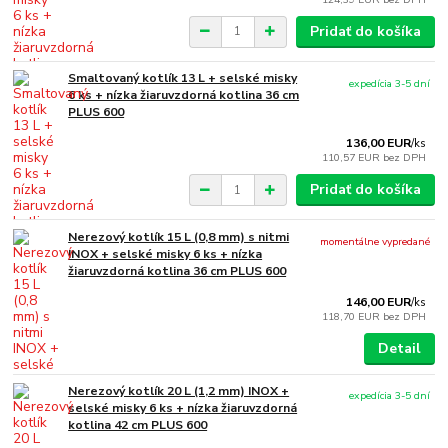
Pridať do košíka
Smaltovaný kotlík 13 L + selské misky
expedícia 3-5 dní
6 ks + nízka žiaruvzdorná kotlina 36 cm
PLUS 600
136,00 EUR
/
ks
110,57 EUR
bez DPH
Pridať do košíka
Nerezový kotlík 15 L (0,8 mm) s nitmi
momentálne vypredané
INOX + selské misky 6 ks + nízka
žiaruvzdorná kotlina 36 cm PLUS 600
146,00 EUR
/
ks
118,70 EUR
bez DPH
Detail
Nerezový kotlík 20 L (1,2 mm) INOX +
expedícia 3-5 dní
selské misky 6 ks + nízka žiaruvzdorná
kotlina 42 cm PLUS 600