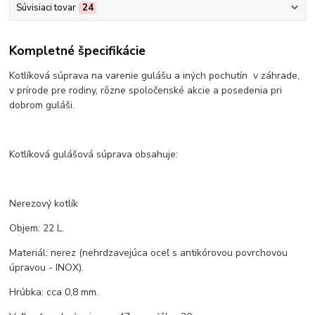
Súvisiaci tovar
24
Kompletné špecifikácie
Kotlíková súprava na varenie gulášu a iných pochutín v záhrade,
v prírode pre rodiny, rôzne spoločenské akcie a posedenia pri
dobrom guláši.
Kotlíková gulášová súprava obsahuje:
Nerezový kotlík
Objem: 22 L.
Materiál: nerez (nehrdzavejúca oceľ s antikórovou povrchovou
úpravou - INOX).
Hrúbka: cca 0,8 mm.