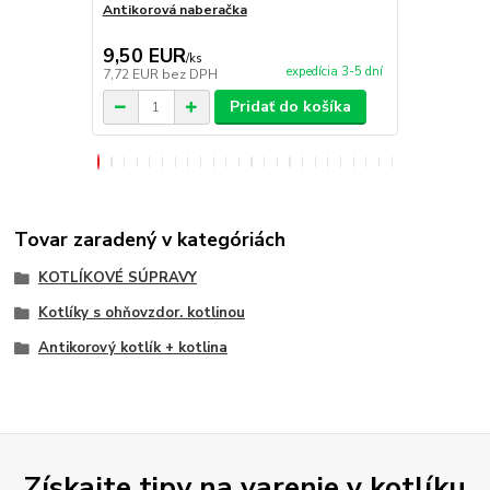
Antikorová naberačka
Horák 7 kW 
príslušenst
9,50 EUR
65,00 E
/
ks
expedícia 3-5 dní
7,72 EUR
bez DPH
52,85 EUR
b
Pridať do košíka
Tovar zaradený v kategóriách
KOTLÍKOVÉ SÚPRAVY
Kotlíky s ohňovzdor. kotlinou
Antikorový kotlík + kotlina
Získajte tipy na varenie v kotlíku