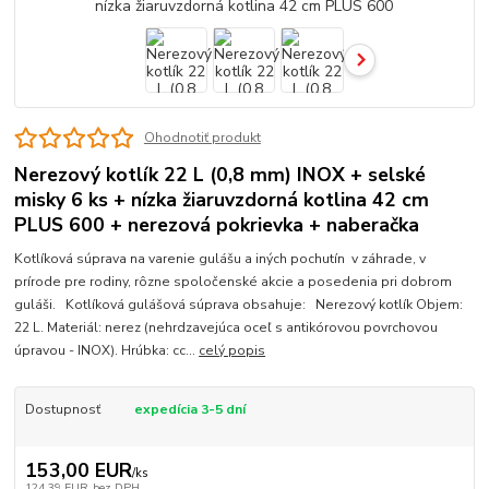
Ohodnotiť produkt
Nerezový kotlík 22 L (0,8 mm) INOX + selské
misky 6 ks + nízka žiaruvzdorná kotlina 42 cm
PLUS 600 + nerezová pokrievka + naberačka
Kotlíková súprava na varenie gulášu a iných pochutín v záhrade, v
prírode pre rodiny, rôzne spoločenské akcie a posedenia pri dobrom
guláši. Kotlíková gulášová súprava obsahuje: Nerezový kotlík Objem:
22 L. Materiál: nerez (nehrdzavejúca oceľ s antikórovou povrchovou
úpravou - INOX). Hrúbka: cc...
celý popis
Dostupnosť
expedícia 3-5 dní
153,00 EUR
/
ks
124,39 EUR
bez DPH