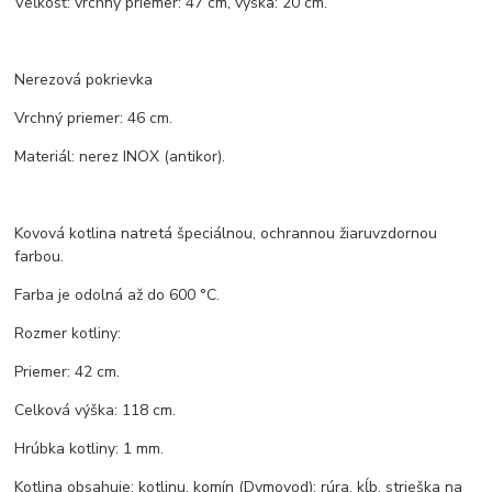
Veľkosť: vrchný priemer: 47 cm, výška: 20 cm.
Nerezová pokrievka
Vrchný priemer: 46 cm.
Materiál: nerez INOX (antikor).
Kovová kotlina natretá špeciálnou, ochrannou žiaruvzdornou
farbou.
Farba je odolná až do 600 °C.
Rozmer kotliny:
Priemer: 42 cm.
Celková výška: 118 cm.
Hrúbka kotliny: 1 mm.
Kotlina obsahuje: kotlinu, komín (Dymovod): rúra, kĺb, strieška na