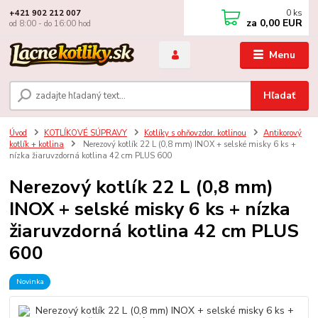
0
ks
+421 902 212 007
za
0,00 EUR
od 8:00 - do 16:00 hod
Menu
Hľadať
Úvod
KOTLÍKOVÉ SÚPRAVY
Kotlíky s ohňovzdor. kotlinou
Antikorový
kotlík + kotlina
Nerezový kotlík 22 L (0,8 mm) INOX + selské misky 6 ks +
nízka žiaruvzdorná kotlina 42 cm PLUS 600
Nerezový kotlík 22 L (0,8 mm)
INOX + selské misky 6 ks + nízka
žiaruvzdorná kotlina 42 cm PLUS
600
Novinka