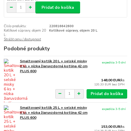
Pridať do košíka
Číslo produktu:
220816642600
Kotlíkové súpravy, objem 20
Kotlíkové súpravy, objem 20 L
L:
Strážiť cenu / dostupnosť
Podobné produkty
Smaltovaný kotlík 20 L + selské misky
expedícia 3-5 dní
6 ks + nízka žiaruvzdorná kotlina 42 cm
PLUS 600
148,00 EUR
/
ks
120,33 EUR
bez DPH
Pridať do košíka
Smaltovaný kotlík 25 L + selské misky
expedícia 3-5 dní
6 ks + nízka žiaruvzdorná kotlina 42 cm
PLUS 600
153,00 EUR
/
ks
124,39 EUR
bez DPH