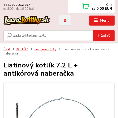
0
ks
+421 902 212 007
za
0,00 EUR
od 8:00 - do 16:00 hod
Menu
Hľadať
Úvod
KOTLÍKY
Liatinové kotlíky
Liatinový kotlík 7,2 L + antikórová
naberačka
Liatinový kotlík 7,2 L +
antikórová naberačka