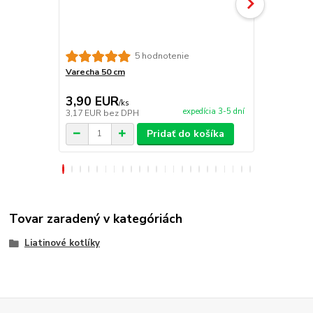
5 hodnotenie
Varecha 50 cm
Teleskopick
kladkou
3,90 EUR
39,00 E
/
ks
expedícia 3-5 dní
3,17 EUR
bez DPH
31,71 EUR
b
Pridať do košíka
Tovar zaradený v kategóriách
Liatinové kotlíky