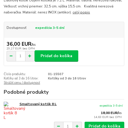
Liatinový kotlík Objem kotlíka je 7,2 L. Materiál: liatina, nerezová rukoväť.
Veľkosť: vrchný priemer: 32,5 cm, výška 15,5 cm. Kvalitná nerezová
naberačka. Materiál: nerez INOX (antikor).
celý popis
Dostupnosť
expedícia 3-5 dní
36,00 EUR
/
ks
29,27 EUR
bez DPH
Pridať do košíka
Číslo produktu:
01-15507
Kotlíky od 3 do 16 litrov:
Kotlíky od 3 do 16 litrov
Strážiť cenu / dostupnosť
Podobné produkty
Smaltovaný kotlík 8 L
expedícia 3-5 dní
18,00 EUR
/
ks
14,63 EUR
bez DPH
Pridať do košíka