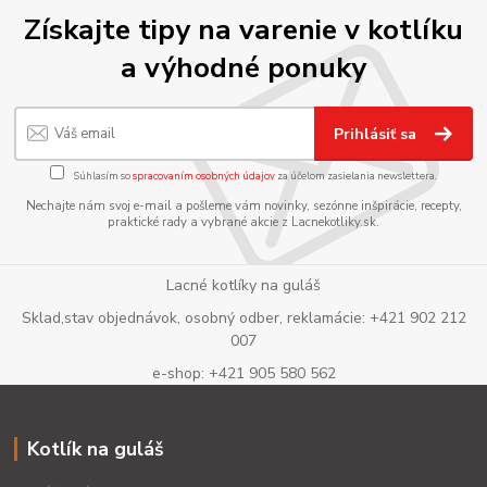
Získajte tipy na varenie v kotlíku
a výhodné ponuky
Prihlásiť sa
Súhlasím so
spracovaním osobných údajov
za účelom zasielania newslettera.
Nechajte nám svoj e-mail a pošleme vám novinky, sezónne inšpirácie, recepty,
praktické rady a vybrané akcie z Lacnekotliky.sk.
Lacné kotlíky na guláš
Sklad,stav objednávok, osobný odber, reklamácie: +421 902 212
007
e-shop: +421 905 580 562
Kotlík na guláš