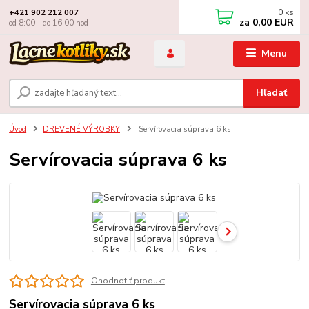
0
ks
+421 902 212 007
za
0,00 EUR
od 8:00 - do 16:00 hod
Menu
Hľadať
Úvod
DREVENÉ VÝROBKY
Servírovacia súprava 6 ks
Servírovacia súprava 6 ks
Ohodnotiť produkt
Servírovacia súprava 6 ks