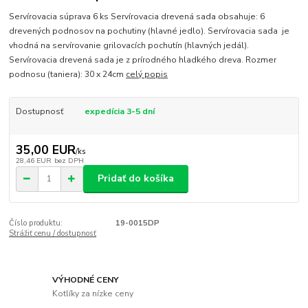
Servírovacia súprava 6 ks Servírovacia drevená sada obsahuje: 6
drevených podnosov na pochutiny (hlavné jedlo). Servírovacia sada je
vhodná na servírovanie grilovacích pochutín (hlavných jedál).
Servírovacia drevená sada je z prírodného hladkého dreva. Rozmer
podnosu (taniera): 30 x 24cm
celý popis
Dostupnosť
expedícia 3-5 dní
35,00 EUR
/
ks
28,46 EUR
bez DPH
Pridať do košíka
Číslo produktu:
19-0015DP
Strážiť cenu / dostupnosť
VÝHODNÉ CENY
Kotlíky za nízke ceny