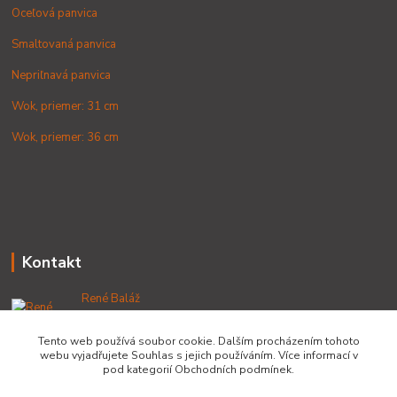
Oceľová panvica
Smaltovaná panvica
Nepriľnavá panvica
Wok, priemer: 31 cm
Wok, priemer: 36 cm
Kontakt
René Baláž
+421 902 212 007
od 8:00 - do 16:00 hod
Tento web používá soubor cookie. Dalším procházením tohoto
webu vyjadřujete Souhlas s jejich používáním. Více informací v
info@lacnekotliky.sk
pod kategorií Obchodních podmínek.