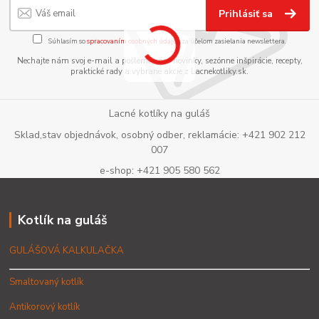
Prihlásiť sa
Súhlasím so
spracovaním osobných údajov
za účelom zasielania newslettera.
Nechajte nám svoj e-mail a pošleme vám novinky, sezónne inšpirácie, recepty,
praktické rady a vybrané akcie z Lacnekotliky.sk.
Lacné kotlíky na guláš
Sklad,stav objednávok, osobný odber, reklamácie: +421 902 212
007
e-shop: +421 905 580 562
Kotlík na guláš
GULÁŠOVÁ KALKULAČKA
Smaltovaný kotlík
Antikorový kotlík