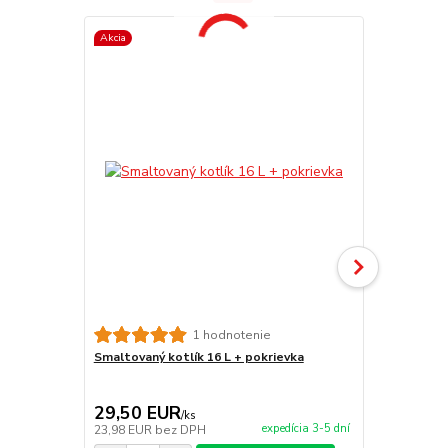
Akcia
Antikorový k
1 hodnotenie
Smaltovaný kotlík 16 L + pokrievka
29,50 EUR
29,80 E
/
ks
expedícia 3-5 dní
23,98 EUR
bez DPH
24,23 EUR
b