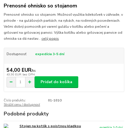
Prenosné ohnisko so stojanom
Prenosné ohnisko so stojanom. Možnosť využitia kdekoľvek v záhrade, v
prírode - na gulášových partiách, na rybách, na rodinných posedeniach.
Veľmi dobrý pomocník pri varení gulášu v kotlíku alebo pečení a
grilovaní na grilovacej panvici. Výška kotlíku alebo grilovacej panvice od
ohniska sa dá nastav...
celý popis
Dostupnosť
expedícia 3-5 dní
54,00 EUR
/
ks
43,90 EUR
bez DPH
Pridať do košíka
Číslo produktu:
01-101O
Strážiť cenu / dostupnosť
Podobné produkty
Stojan na kotlík s poistnou kladkou
expedícia 3-5 dní