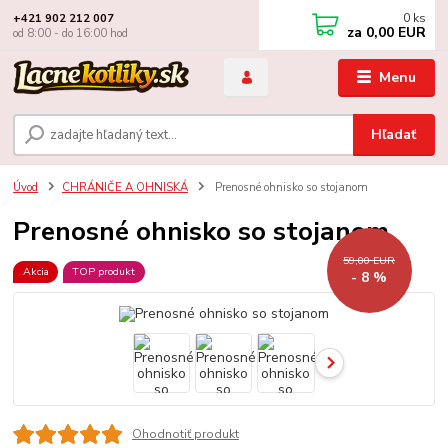
0
ks
+421 902 212 007
za
0,00 EUR
od 8:00 - do 16:00 hod
Menu
Hľadať
Úvod
CHRÁNIČE A OHNISKÁ
Prenosné ohnisko so stojanom
Prenosné ohnisko so stojanom
59,00 EUR
Akcia
TOP produkt
- 8 %
Ohodnotiť produkt