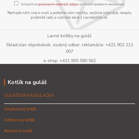
Súhlasím so
spracovaním osobných údajov
za účelom zasielania newslettera.
Nechajte nám svoj e-mail a pošleme vám novinky, sezónne inšpirácie, recepty,
praktické rady a vybrané akcie z Lacnekotliky.sk.
Lacné kotlíky na guláš
Sklad,stav objednávok, osobný odber, reklamácie: +421 902 212
007
e-shop: +421 905 580 562
Kotlík na guláš
GULÁŠOVÁ KALKULAČKA
Smaltovaný kotlík
Antikorový kotlík
Nerezový kotlík