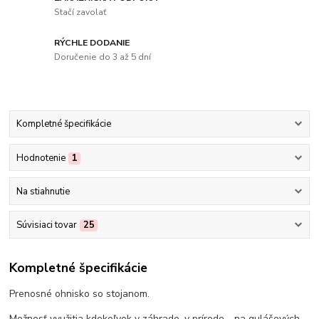
Stačí zavolať
RÝCHLE DODANIE
Doručenie do 3 až 5 dní
Kompletné špecifikácie
Hodnotenie
1
Na stiahnutie
Súvisiaci tovar
25
Kompletné špecifikácie
Prenosné ohnisko so stojanom.
Možnosť využitia kdekoľvek v záhrade, v prírode - na gulášových