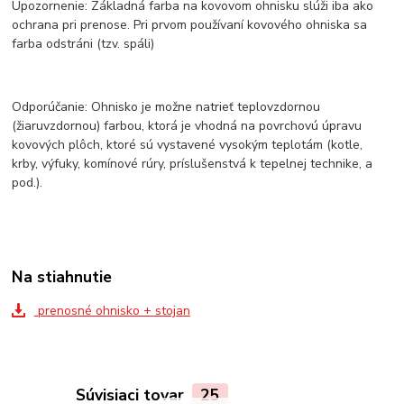
Upozornenie: Základná farba na kovovom ohnisku slúži iba ako
ochrana pri prenose. Pri prvom používaní kovového ohniska sa
farba odstráni (tzv. spáli)
Odporúčanie: Ohnisko je možne natrieť teplovzdornou
(žiaruvzdornou) farbou, ktorá je vhodná na povrchovú úpravu
kovových plôch, ktoré sú vystavené vysokým teplotám (kotle,
krby, výfuky, komínové rúry, príslušenstvá k tepelnej technike, a
pod.).
Na stiahnutie
prenosné ohnisko + stojan
Súvisiaci tovar
25