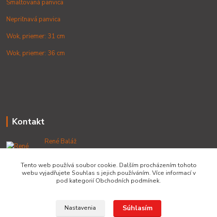
Smaltovaná panvica
Nepriľnavá panvica
Wok, priemer: 31 cm
Wok, priemer: 36 cm
Kontakt
René Baláž
+421 902 212 007
od 8:00 - do 16:00 hod
Tento web používá soubor cookie. Dalším procházením tohoto
webu vyjadřujete Souhlas s jejich používáním. Více informací v
info@lacnekotliky.sk
pod kategorií Obchodních podmínek.
Súhlasím
Nastavenia