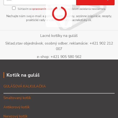
Súhlasím so
spracovaním osobných údajov
za účelom zasielania newslettera.
Nechajte nám svoj e-mail a pošleme vám novinky, sezónne inšpirácie, recepty,
praktické rady a vybrané akcie z Lacnekotliky.sk.
Lacné kotlíky na guláš
Sklad,stav objednávok, osobný odber, reklamácie: +421 902 212
007
e-shop: +421 905 580 562
Kotlík na guláš
GULÁŠOVÁ KALKULAČKA
Smaltovaný kotlík
Antikorový kotlík
Nerezový kotlík