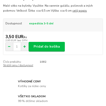
Malé sitko na bylinky. Využitie: Na varenie gulášu, polievok a iných
pokrmov. Veľkosť: Šírka: cca 6,5 cm Výška: cca 6 cm
celý popis
Dostupnosť
expedícia 3-5 dní
3,50 EUR
/
ks
2,85 EUR
bez DPH
Pridať do košíka
Číslo produktu:
1082
Strážiť cenu / dostupnosť
VÝHODNÉ CENY
Kotlíky za nízke ceny
VŠETKO SKLADOM
99 % držíme skladom