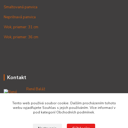
Smaltovaná panvica
Nepriľnavá panvica
Wok, priemer: 31 cm
Wok, priemer: 36 cm
Kontakt
René Baláž
+421 902 212 007
od 8:00 - do 16:00 hod
Tento web používá soubor cookie. Dalším procházením tohoto
webu vyjadřujete Souhlas s jejich používáním. Více informací v
info@lacnekotliky.sk
pod kategorií Obchodních podmínek.