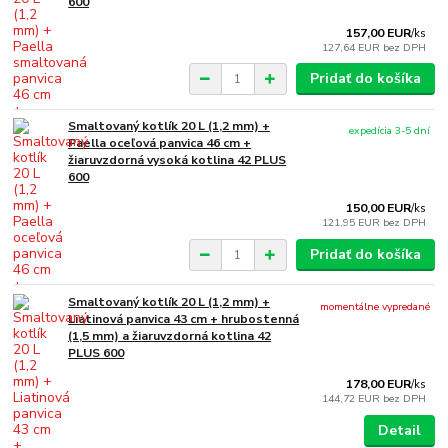
600
157,00 EUR
/
ks
127,64 EUR
bez DPH
Pridať do košíka
Smaltovaný kotlík 20 L (1,2 mm) +
expedícia 3-5 dní
Paella oceľová panvica 46 cm +
žiaruvzdorná vysoká kotlina 42 PLUS
600
150,00 EUR
/
ks
121,95 EUR
bez DPH
Pridať do košíka
Smaltovaný kotlík 20 L (1,2 mm) +
momentálne vypredané
Liatinová panvica 43 cm + hrubostenná
(1,5 mm) a žiaruvzdorná kotlina 42
PLUS 600
178,00 EUR
/
ks
144,72 EUR
bez DPH
Detail