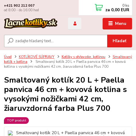
0
ks
+421 902 212 007
za
0,00 EUR
od 8:00 - do 16:00 hod
Menu
Hľadať
Úvod
KOTLÍKOVÉ SÚPRAVY
Kotlíky s ohňovzdor. kotlinou
Smaltovaný
kotlík + kotlina
Smaltovaný kotlík 20 L + Paella panvica 46 cm + kovová
kotlina s vysokými nožičkami 42 cm, žiaruvzdorná farba Plus 700
Smaltovaný kotlík 20 L + Paella
panvica 46 cm + kovová kotlina s
vysokými nožičkami 42 cm,
žiaruvzdorná farba Plus 700
TOP produkt