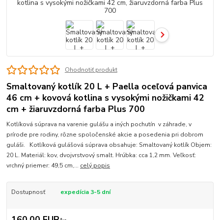
Ohodnotiť produkt
Smaltovaný kotlík 20 L + Paella oceľová panvica
46 cm + kovová kotlina s vysokými nožičkami 42
cm + žiaruvzdorná farba Plus 700
Kotlíková súprava na varenie gulášu a iných pochutín v záhrade, v
prírode pre rodiny, rôzne spoločenské akcie a posedenia pri dobrom
guláši. Kotlíková gulášová súprava obsahuje: Smaltovaný kotlík Objem:
20 L. Materiál: kov, dvojvrstvový smalt. Hrúbka: cca 1,2 mm. Veľkosť:
vrchný priemer: 49,5 cm,...
celý popis
Dostupnosť
expedícia 3-5 dní
160,00 EUR