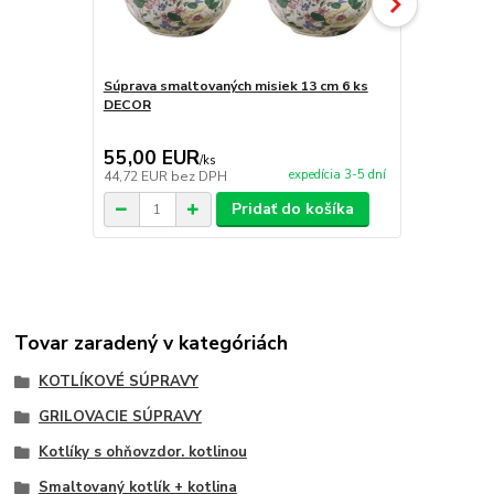
Súprava smaltovaných misiek 13 cm 6 ks
DECOR
Súprava sma
55,00 EUR
33,50 E
/
ks
expedícia 3-5 dní
44,72 EUR
bez DPH
27,24 EUR
b
Pridať do košíka
Tovar zaradený v kategóriách
KOTLÍKOVÉ SÚPRAVY
GRILOVACIE SÚPRAVY
Kotlíky s ohňovzdor. kotlinou
Smaltovaný kotlík + kotlina