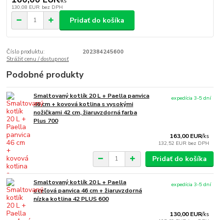
/
ks
130,08 EUR
bez DPH
Pridať do košíka
Číslo produktu:
202384245600
Strážiť cenu / dostupnosť
Podobné produkty
Smaltovaný kotlík 20 L + Paella panvica
expedícia 3-5 dní
46 cm + kovová kotlina s vysokými
nožičkami 42 cm, žiaruvzdorná farba
Plus 700
163,00 EUR
/
ks
132,52 EUR
bez DPH
Pridať do košíka
Smaltovaný kotlík 20 L + Paella
expedícia 3-5 dní
oceľová panvica 46 cm + žiaruvzdorná
nízka kotlina 42 PLUS 600
130,00 EUR
/
ks