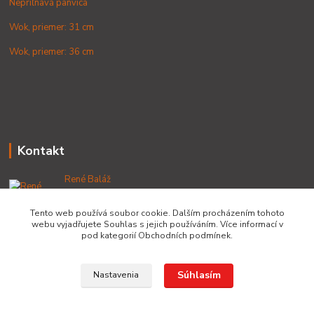
Nepriľnavá panvica
Wok, priemer: 31 cm
Wok, priemer: 36 cm
Kontakt
René Baláž
+421 902 212 007
od 8:00 - do 16:00 hod
Tento web používá soubor cookie. Dalším procházením tohoto
webu vyjadřujete Souhlas s jejich používáním. Více informací v
info@lacnekotliky.sk
pod kategorií Obchodních podmínek.
Súhlasím
Nastavenia
Copyright © 2014-2030 LACNEKOTLIKY.SK, všetky práva vyhradené