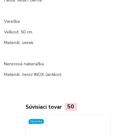
Farba: šedá / čierna.
Vareška
Veľkosť: 50 cm.
Materiál: smrek.
Nerezová naberačka.
Materiál: nerez INOX (antikor).
Súvisiaci tovar
50
Novinka
TOP produkt
Novinka