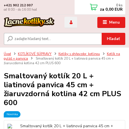
0
ks
+421 902 212 007
za
0,00 EUR
od 8:00 - do 16:00 hod
Menu
Hľadať
Úvod
KOTLÍKOVÉ SÚPRAVY
Kotlíky s ohňovzdor. kotlinou
Kotlík na
guláš + panvica
Smaltovaný kotlík 20 L + liatinová panvica 45 cm +
žiaruvzdorná kotlina 42 cm PLUS 600
Smaltovaný kotlík 20 L +
liatinová panvica 45 cm +
žiaruvzdorná kotlina 42 cm PLUS
600
Novinka