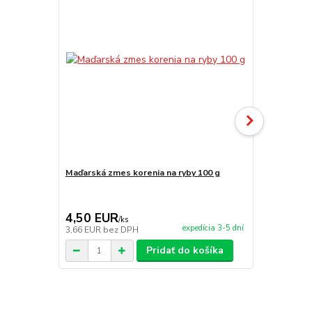
Maďarská zmes korenia na ryby 100 g
Maďarská zm
4,50 EUR
4,50 EU
/
ks
expedícia 3-5 dní
3,66 EUR
bez DPH
3,66 EUR
be
Pridať do košíka