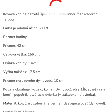
Kovová kotlina natretá špeciálnou, ochrannou žiaruvzdornou
farbou.
Farba je odolná až do 600 °C.
Rozmer kotliny:
Priemer: 42 cm.
Celková výška: 156 cm.
Hrúbka kotliny: 1 mm.
Výška nožičiek: 17,5 cm.
Priemer nerezového dymovodu: 10 cm.
Kotlina obsahuje: kotlinu, komín (Dymovod): rúra, kĺb, strieška na
komín, popolník, otváracie dvierka (+ záklopka na dvierka).
Materiál: kov, žiaruvzdorná farba, nehrdzavejúca oceľ (dymovod).