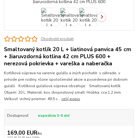
Ohodnotiť produkt
Smaltovaný kotlík 20 L + liatinová panvica 45 cm
+ žiaruvzdorná kotlina 42 cm PLUS 600 +
nerezová pokrievka + vareška a naberačka
Kotlíková súprava na varenie gulášu a iných pochutín v záhrade, v
prírode pre rodiny, rôzne spoločenské akcie a posedenia pri dobrom
guláši. Kotlíková gulášová súprava obsahuje: Smaltovaný kotlík
Objem: 20 L. Materiál: kov, dvojvrstvový smalt. Hrúbka: cca 1,2 mm.
Veľkosť: vrchný priemer: 49,5 c...
celý popis
Dostupnosť
expedícia 3-5 dní
169,00 EUR
/
ks
137,40 EUR
bez DPH