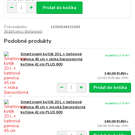
Pridať do košíka
Číslo produktu:
10204546421600
Strážiť cenu / dostupnosť
Podobné produkty
Smaltovaný kotlík 20 L + liatinová
expedícia 3-5 dní
panvica 45 cm + nízka žiaruvzdorná
kotlina 42 cm PLUS 600
140,00 EUR
/
ks
113,82 EUR
bez DPH
Pridať do košíka
Smaltovaný kotlík 20 L + liatinová
expedícia 3-5 dní
panvica 45 cm + vysoká žiaruvzdorná
kotlina 42 cm PLUS 600
160,00 EUR
/
ks
130,08 EUR
bez DPH