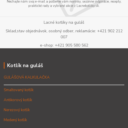
Nechajte nám svoj e-mail a pošleme vám novinky, sezónne inšpirácie, recepty,
praktické rady a vybrané akcie z Lacnekotliky.sk.
Lacné kotlíky na guláš
Sklad,stav objednávok, osobný odber, reklamácie: +421 902 212
007
e-shop: +421 905 580 562
Kotlík na guláš
GULÁŠOVÁ KALKULAČKA
Smaltovaný kotlík
Antikorový kotlík
Nerezový kotlík
Medený kotlík