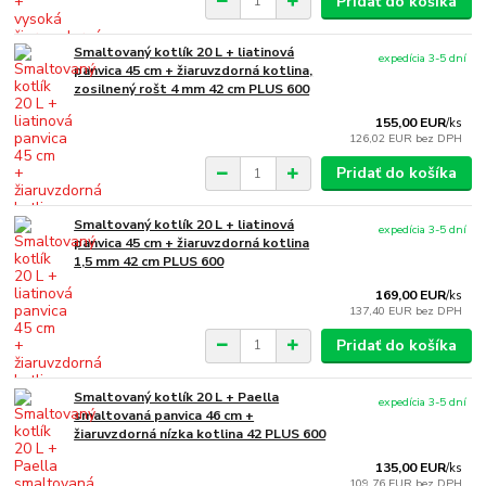
Pridať do košíka
Smaltovaný kotlík 20 L + liatinová
expedícia 3-5 dní
panvica 45 cm + žiaruvzdorná kotlina,
zosilnený rošt 4 mm 42 cm PLUS 600
155,00 EUR
/
ks
126,02 EUR
bez DPH
Pridať do košíka
Smaltovaný kotlík 20 L + liatinová
expedícia 3-5 dní
panvica 45 cm + žiaruvzdorná kotlina
1,5 mm 42 cm PLUS 600
169,00 EUR
/
ks
137,40 EUR
bez DPH
Pridať do košíka
Smaltovaný kotlík 20 L + Paella
expedícia 3-5 dní
smaltovaná panvica 46 cm +
žiaruvzdorná nízka kotlina 42 PLUS 600
135,00 EUR
/
ks
109,76 EUR
bez DPH