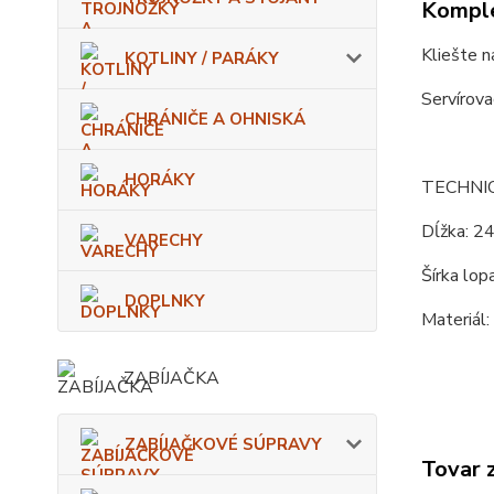
Komple
Kliešte n
KOTLINY / PARÁKY
Servírova
CHRÁNIČE A OHNISKÁ
HORÁKY
TECHNI
Dĺžka: 24
VARECHY
Šírka lop
DOPLNKY
Materiál:
ZABÍJAČKA
ZABÍJAČKOVÉ SÚPRAVY
Tovar 