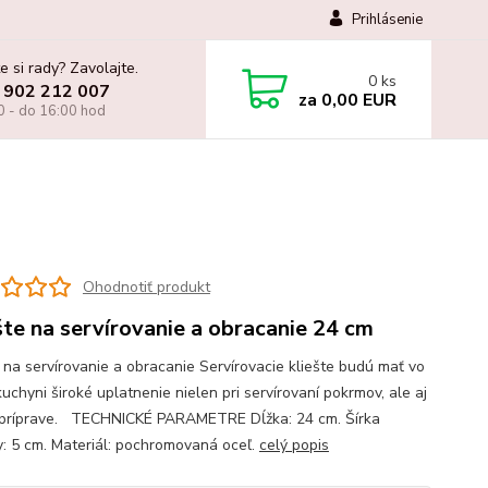
Prihlásenie
e si rady? Zavolajte.
0
ks
 902 212 007
za
0,00 EUR
0 - do 16:00 hod
Ohodnotiť produkt
šte na servírovanie a obracanie 24 cm
e na servírovanie a obracanie Servírovacie kliešte budú mať vo
uchyni široké uplatnenie nielen pri servírovaní pokrmov, ale aj
h príprave. TECHNICKÉ PARAMETRE Dĺžka: 24 cm. Šírka
y: 5 cm. Materiál: pochromovaná oceľ.
celý popis