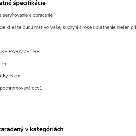
tné špecifikácie
a servírovanie a obracanie
cie kliešte budú mať vo Vašej kuchyni široké uplatnenie nielen pri s
CKÉ PARAMETRE
 cm.
atky: 5 cm.
 pochromovaná oceľ.
zaradený v kategóriách