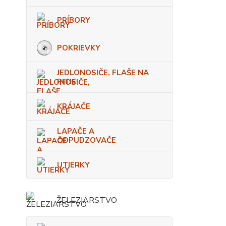
PRÍBORY
POKRIEVKY
JEDLONOSIČE, FLAŠE NA
PITIE
KRÁJAČE
LAPAČE A
ODPUDZOVAČE
UTIERKY
ŽELEZIARSTVO