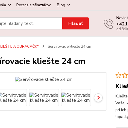
ovňa
Recenzie zákazníkov
Blog
Neviet
Hľadať
+421
od 8:0
KLIEŠTE A OBRACAČKY
Servírovacie kliešte 24 cm
írovacie kliešte 24 cm
Klie
Kliešt
Vašej k
pri ic
lopatk