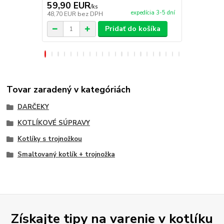
59,90 EUR
4,50 EU
/
ks
expedícia 3-5 dní
48,70 EUR
bez DPH
3,66 EUR
be
Pridať do košíka
Tovar zaradený v kategóriách
DARČEKY
KOTLÍKOVÉ SÚPRAVY
Kotlíky s trojnožkou
Smaltovaný kotlík + trojnožka
Získajte tipy na varenie v kotlíku