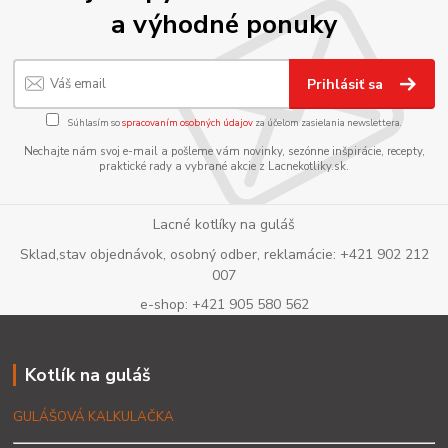
a výhodné ponuky
Prihlásiť sa
Súhlasím so
spracovaním osobných údajov
za účelom zasielania newslettera.
Nechajte nám svoj e-mail a pošleme vám novinky, sezónne inšpirácie, recepty,
praktické rady a vybrané akcie z Lacnekotliky.sk.
Lacné kotlíky na guláš
Sklad,stav objednávok, osobný odber, reklamácie: +421 902 212
007
e-shop: +421 905 580 562
Kotlík na guláš
GULÁŠOVÁ KALKULAČKA