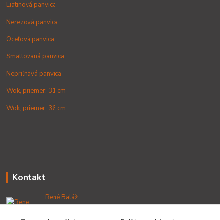
Liatinová panvica
Nerezová panvica
Oceľová panvica
Smaltovaná panvica
Nepriľnavá panvica
Wok, priemer: 31 cm
Wok, priemer: 36 cm
Kontakt
René Baláž
+421 902 212 007
od 8:00 - do 16:00 hod