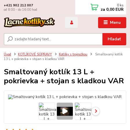
0
ks
+421 902 212 007
za
0,00 EUR
od 8:00 - do 16:00 hod
Menu
Hľadať
Úvod
KOTLÍKOVÉ SÚPRAVY
Kotlíky s trojnožkou
Smaltovaný kotlík
13 L + pokrievka + stojan s kladkou VAR
Smaltovaný kotlík 13 L +
pokrievka + stojan s kladkou VAR