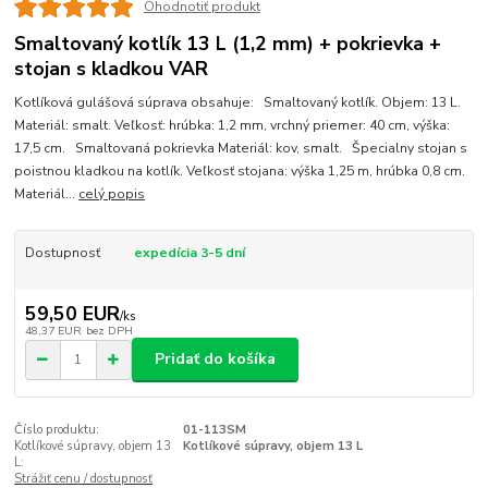
Ohodnotiť produkt
Smaltovaný kotlík 13 L (1,2 mm) + pokrievka +
stojan s kladkou VAR
Kotlíková gulášová súprava obsahuje: Smaltovaný kotlík. Objem: 13 L.
Materiál: smalt. Veľkosť: hrúbka: 1,2 mm, vrchný priemer: 40 cm, výška:
17,5 cm. Smaltovaná pokrievka Materiál: kov, smalt. Špecialny stojan s
poistnou kladkou na kotlík. Veľkosť stojana: výška 1,25 m, hrúbka 0,8 cm.
Materiál...
celý popis
Dostupnosť
expedícia 3-5 dní
59,50 EUR
/
ks
48,37 EUR
bez DPH
Pridať do košíka
Číslo produktu:
01-113SM
Kotlíkové súpravy, objem 13
Kotlíkové súpravy, objem 13 L
L:
Strážiť cenu / dostupnosť