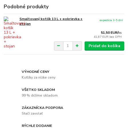
Podobné produkty
Smaltovaný kotlík 13 L + pokrievka +
expedícia 3-5 dní
stojan
51,50 EUR
/
ks
41,87 EUR
bez DPH
Pridať do košíka
VÝHODNÉ CENY
Kotlíky za nízke ceny
VŠETKO SKLADOM
99 % držíme skladom
ZÁKAZNÍCKA PODPORA
Stačí zavolať
RÝCHLE DODANIE