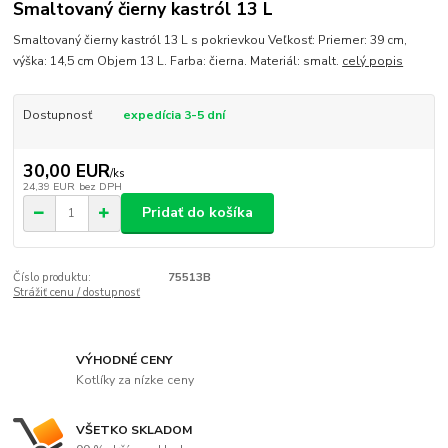
Smaltovaný čierny kastról 13 L
Smaltovaný čierny kastról 13 L s pokrievkou Veľkosť: Priemer: 39 cm,
výška: 14,5 cm Objem 13 L. Farba: čierna. Materiál: smalt.
celý popis
Dostupnosť
expedícia 3-5 dní
30,00 EUR
/
ks
24,39 EUR
bez DPH
Pridať do košíka
Číslo produktu:
75513B
Strážiť cenu / dostupnosť
VÝHODNÉ CENY
Kotlíky za nízke ceny
VŠETKO SKLADOM