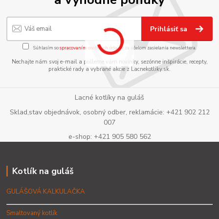
Prihlásiť sa
Súhlasím so
spracovaním osobných údajov
za účelom zasielania newslettera.
Nechajte nám svoj e-mail a pošleme vám novinky, sezónne inšpirácie, recepty,
praktické rady a vybrané akcie z Lacnekotliky.sk.
Lacné kotlíky na guláš
Sklad,stav objednávok, osobný odber, reklamácie: +421 902 212
007
e-shop: +421 905 580 562
Kotlík na guláš
GULÁŠOVÁ KALKULAČKA
Smaltovaný kotlík