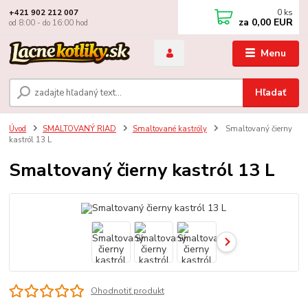
0
ks
+421 902 212 007
za
0,00 EUR
od 8:00 - do 16:00 hod
Menu
Hľadať
Úvod
SMALTOVANÝ RIAD
Smaltované kastróly
Smaltovaný čierny
kastról 13 L
Smaltovaný čierny kastról 13 L
Ohodnotiť produkt