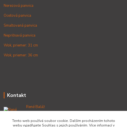
Nerezová panvica
Oceľová panvica
Smaltovaná panvica
Nepriľnavá panvica
Wok, priemer: 31 cm
Wok, priemer: 36 cm
Kontakt
René Baláž
+421 902 212 007
od 8:00 - do 16:00 hod
Tento web používá soubor cookie. Dalším procházením tohoto
webu vyjadřujete Souhlas s jejich používáním. Více informací v