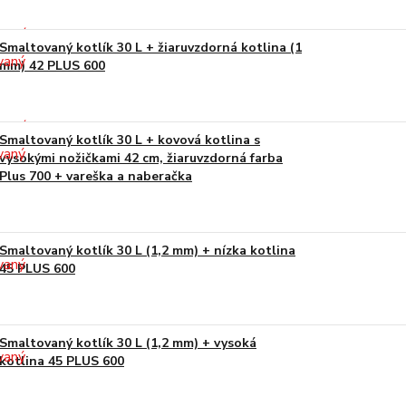
Smaltovaný kotlík 30 L + žiaruvzdorná kotlina (1
mm) 42 PLUS 600
Smaltovaný kotlík 30 L + kovová kotlina s
vysokými nožičkami 42 cm, žiaruvzdorná farba
Plus 700 + vareška a naberačka
Smaltovaný kotlík 30 L (1,2 mm) + nízka kotlina
45 PLUS 600
Smaltovaný kotlík 30 L (1,2 mm) + vysoká
kotlina 45 PLUS 600