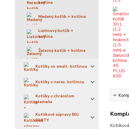
kotlina
Medený kotlík + kotlina
Liatinový kotlík +
kotlina
Železný kotlík + kotlina
Kotlíky so smalt. kotlinou
Kotlíky s nerez. kotlinou
Kompl
Kotlíky s chráničom
plameňa
Komple
Kotlíkové súpravy BIG
PARTY
Kotlíková