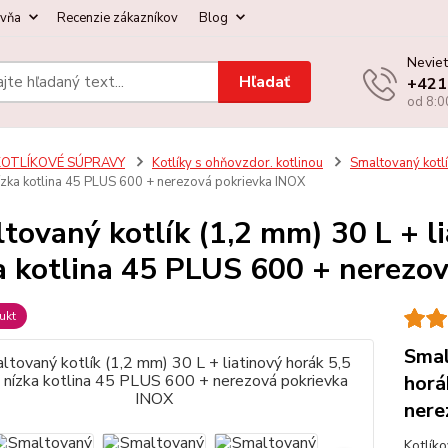
ovňa
Recenzie zákazníkov
Blog
Neviet
Hľadať
+421
od 8:0
KOTLÍKOVÉ SÚPRAVY
Kotlíky s ohňovzdor. kotlinou
Smaltovaný kotlí
ízka kotlina 45 PLUS 600 + nerezová pokrievka INOX
tovaný kotlík (1,2 mm) 30 L + l
a kotlina 45 PLUS 600 + nerezo
ukt
Smal
horá
nere
Kotlík