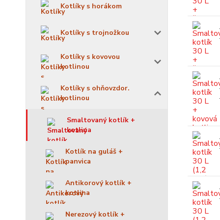
Kotlíky s horákom
Kotlíky s trojnožkou
Kotlíky s kovovou
kotlinou
Kotlíky s ohňovzdor.
kotlinou
Smaltovaný kotlík +
kotlina
Kotlík na guláš +
panvica
Antikorový kotlík +
kotlina
Nerezový kotlík +