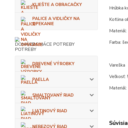
KLIEŠTE A OBRACAČKY
Hrúbka ko
PALICE A VIDLIČKY NA
Kotlina o
OPEKANIE
Materiál:
Farba: še
DOMÁCE POTREBY
DREVENÉ VÝROBKY
Vareška
Veľkosť: 
PAELLA
Materiál:
SMALTOVANÝ RIAD
LIATINOVÝ RIAD
Súvisia
NEREZOVÝ RIAD