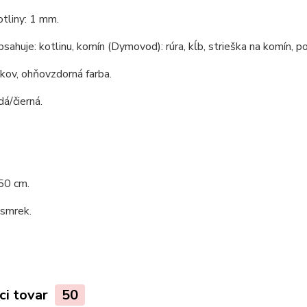
tliny: 1 mm.
bsahuje: kotlinu, komín (Dymovod): rúra, kĺb, strieška na komín, po
 kov, ohňovzdorná farba.
dá/čierná.
50 cm.
 smrek.
ci tovar
50