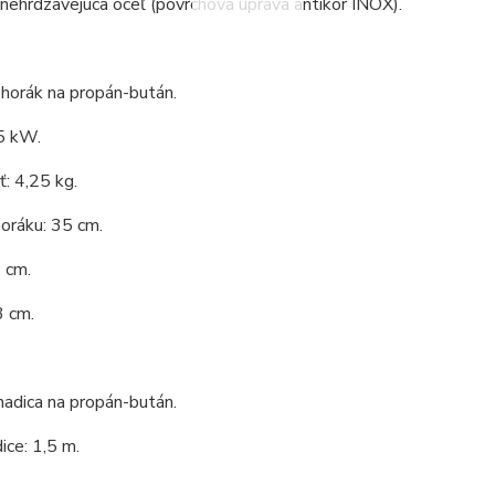
 nehrdzavejúca oceľ (povrchová úprava antikor INOX).
 horák na propán-bután.
5 kW.
: 4,25 kg.
oráku: 35 cm.
 cm.
3 cm.
adica na propán-bután.
ice: 1,5 m.