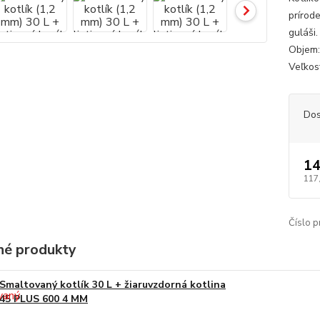
prírod
guláši
Objem: 
Veľkosť
Dos
14
117
Číslo p
é produkty
Smaltovaný kotlík 30 L + žiaruvzdorná kotlina
45 PLUS 600 4 MM