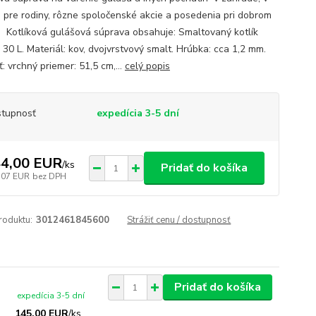
e pre rodiny, rôzne spoločenské akcie a posedenia pri dobrom
. Kotlíková gulášová súprava obsahuje: Smaltovaný kotlík
30 L. Materiál: kov, dvojvrstvový smalt. Hrúbka: cca 1,2 mm.
: vrchný priemer: 51,5 cm,...
celý popis
tupnosť
expedícia 3-5 dní
4,00 EUR
/
ks
Pridať do košíka
,07 EUR
bez DPH
roduktu:
3012461845600
Strážiť cenu / dostupnosť
Pridať do košíka
expedícia 3-5 dní
145,00 EUR
/
ks