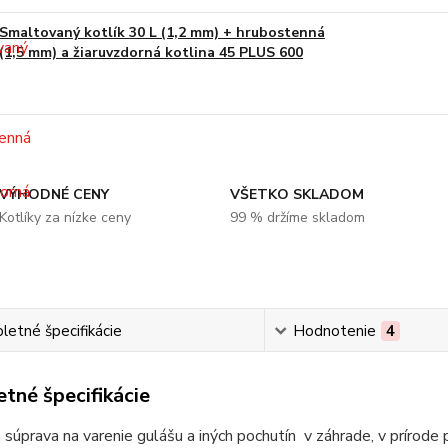
Smaltovaný kotlík 30 L (1,2 mm) + hrubostenná
(1,5 mm) a žiaruvzdorná kotlina 45 PLUS 600
VÝHODNÉ CENY
VŠETKO SKLADOM
Kotlíky za nízke ceny
99 % držíme skladom
etné špecifikácie
Hodnotenie
4
tné špecifikácie
 súprava na varenie gulášu a iných pochutín v záhrade, v prírode 