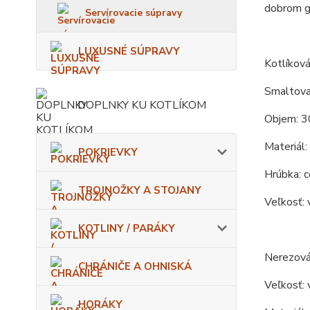
dobrom gu
Servírovacie súpravy
LUXUSNÉ SÚPRAVY
Kotlíková
Smaltova
DOPLNKY KU KOTLÍKOM
Objem: 3
Materiál:
POKRIEVKY
Hrúbka: c
TROJNOŽKY A STOJANY
Veľkosť: 
KOTLINY / PARÁKY
Nerezová
CHRÁNIČE A OHNISKÁ
Veľkosť: 
HORÁKY