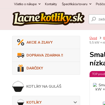
Všetko o nákupe
Kontakty
Špecifikácia tovaru
Požič
Úvod
AKCIE A ZĽAVY
5,5 kW + n
Smal
DOPRAVA ZDARMA !!
nízk
DARČEKY
TOP prod
KOTLÍKY NA GULÁŠ
KOTLÍKY