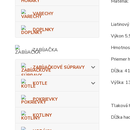
Materiál:
VARECHY
Liatinový
DOPLNKY
Výkon 5,
Hmotnosť
ZABÍJAČKA
Priemer h
ZABÍJAČKOVÉ SÚPRAVY
Dĺžka: 41
Výška: 1
KOTLE
POKRIEVKY
Tlaková h
KOTLINY
Dĺžka had