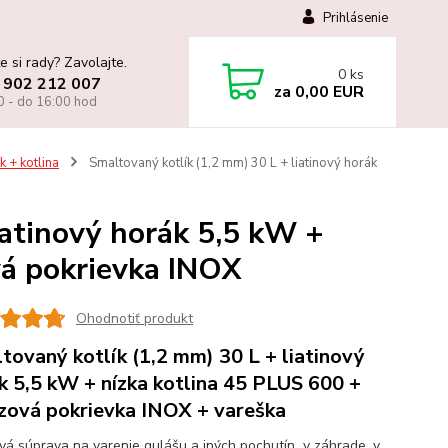
Prihlásenie
e si rady? Zavolajte.
0
ks
 902 212 007
za
0,00 EUR
0 - do 16:00 hod
k + kotlina
Smaltovaný kotlík (1,2 mm) 30 L + liatinový horák
iatinový horák 5,5 kW +
vá pokrievka INOX
Ohodnotiť produkt
tovaný kotlík (1,2 mm) 30 L + liatinový
k 5,5 kW + nízka kotlina 45 PLUS 600 +
zová pokrievka INOX + vareška
ová súprava na varenie gulášu a iných pochutín v záhrade, v