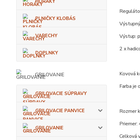
HORÁKY
Regulátor
PLNIČKY KLOBÁS
Výstupný
VARECHY
Výstup: p
2 x hadic
DOPLNKY
Kovová ko
GRILOVANIE
Farba je 
GRILOVACIE SÚPRAVY
GRILOVACIE PANVICE
Rozmer ko
Priemer: 
GRILOVANIE
Celková 