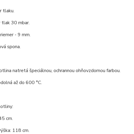
 tlaku.
 tlak 30 mbar.
riemer - 9 mm.
ová spona.
tlina natretá špeciálnou, ochrannou ohňovzdornou farbou.
odolná až do 600 °C.
tliny:
45 cm.
výška: 118 cm.