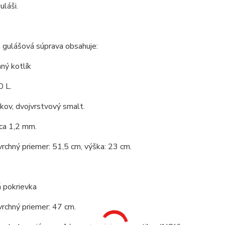
láši.
 gulášová súprava obsahuje:
ný kotlík
0 L.
 kov, dvojvrstvový smalt.
ca 1,2 mm.
vrchný priemer: 51,5 cm, výška: 23 cm.
 pokrievka
vrchný priemer: 47 cm.