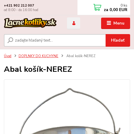
0
ks
+421 902 212 007
za
0,00 EUR
od 8:00 - do 16:00 hod
Menu
Hľadať
Úvod
DOPLNKY DO KUCHYNE
Abal košík-NEREZ
Abal košík-NEREZ