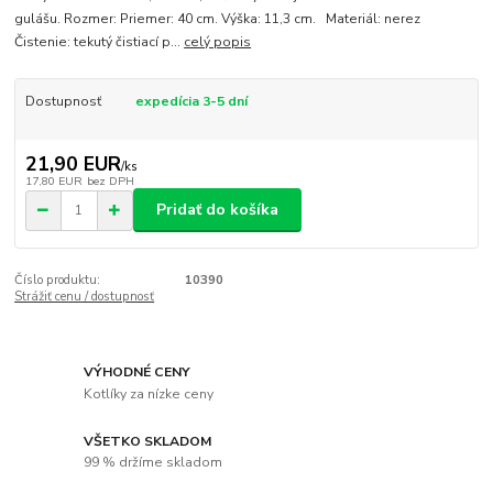
gulášu. Rozmer: Priemer: 40 cm. Výška: 11,3 cm. Materiál: nerez
Čistenie: tekutý čistiací p...
celý popis
Dostupnosť
expedícia 3-5 dní
21,90 EUR
/
ks
17,80 EUR
bez DPH
Pridať do košíka
Číslo produktu:
10390
Strážiť cenu / dostupnosť
VÝHODNÉ CENY
Kotlíky za nízke ceny
VŠETKO SKLADOM
99 % držíme skladom