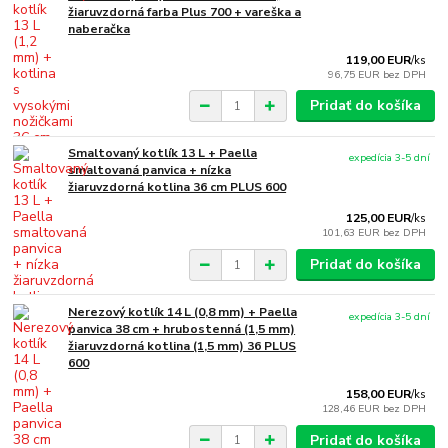
žiaruvzdorná farba Plus 700 + vareška a
naberačka
119,00 EUR
/
ks
96,75 EUR
bez DPH
Pridať do košíka
Smaltovaný kotlík 13 L + Paella
expedícia 3-5 dní
smaltovaná panvica + nízka
žiaruvzdorná kotlina 36 cm PLUS 600
125,00 EUR
/
ks
101,63 EUR
bez DPH
Pridať do košíka
Nerezový kotlík 14 L (0,8 mm) + Paella
expedícia 3-5 dní
panvica 38 cm + hrubostenná (1,5 mm)
žiaruvzdorná kotlina (1,5 mm) 36 PLUS
600
158,00 EUR
/
ks
128,46 EUR
bez DPH
Pridať do košíka