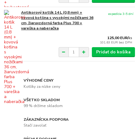
Antikorový kotlík 14 L (0,8 mm) +
expedícia 3-5 dní
kovová kotlina s vysokými nožičkami 36
cm, žiaruvzdorná farba Plus 700 +
vareška a naberačka
125,00 EUR
/
ks
101,63 EUR
bez DPH
Pridať do košíka
VÝHODNÉ CENY
Kotlíky za nízke ceny
VŠETKO SKLADOM
99 % držíme skladom
ZÁKAZNÍCKA PODPORA
Stačí zavolať
RÝCHLE DODANIE