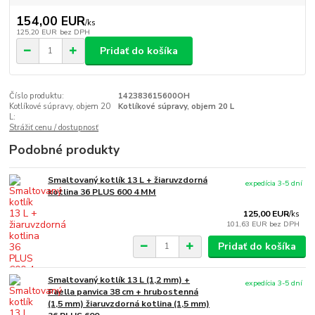
154,00 EUR
/
ks
125,20 EUR
bez DPH
Pridať do košíka
Číslo produktu:
142383615600OH
Kotlíkové súpravy, objem 20
Kotlíkové súpravy, objem 20 L
L:
Strážiť cenu / dostupnosť
Podobné produkty
Smaltovaný kotlík 13 L + žiaruvzdorná
expedícia 3-5 dní
kotlina 36 PLUS 600 4 MM
125,00 EUR
/
ks
101,63 EUR
bez DPH
Pridať do košíka
Smaltovaný kotlík 13 L (1,2 mm) +
expedícia 3-5 dní
Paella panvica 38 cm + hrubostenná
(1,5 mm) žiaruvzdorná kotlina (1,5 mm)