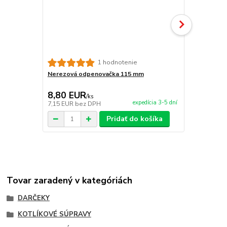
Smaltovaná
1 hodnotenie
Nerezová odpenovačka 115 mm
8,80 EUR
6,50 EU
/
ks
expedícia 3-5 dní
7,15 EUR
bez DPH
5,28 EUR
be
Pridať do košíka
Tovar zaradený v kategóriách
DARČEKY
KOTLÍKOVÉ SÚPRAVY