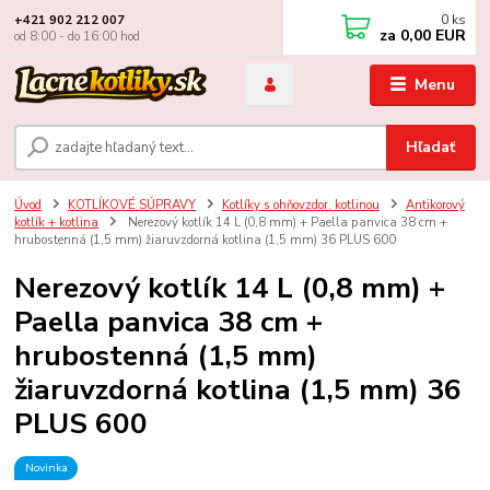
0
ks
+421 902 212 007
za
0,00 EUR
od 8:00 - do 16:00 hod
Menu
Hľadať
Úvod
KOTLÍKOVÉ SÚPRAVY
Kotlíky s ohňovzdor. kotlinou
Antikorový
kotlík + kotlina
Nerezový kotlík 14 L (0,8 mm) + Paella panvica 38 cm +
hrubostenná (1,5 mm) žiaruvzdorná kotlina (1,5 mm) 36 PLUS 600
Nerezový kotlík 14 L (0,8 mm) +
Paella panvica 38 cm +
hrubostenná (1,5 mm)
žiaruvzdorná kotlina (1,5 mm) 36
PLUS 600
Novinka