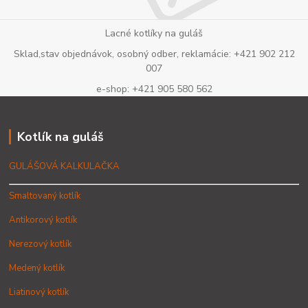
Lacné kotlíky na guláš
Sklad,stav objednávok, osobný odber, reklamácie: +421 902 212
007
e-shop: +421 905 580 562
Kotlík na guláš
GULÁŠOVÁ KALKULAČKA
Smaltovaný kotlík
Antikorový kotlík
Nerezový kotlík
Medený kotlík
Liatinový kotlík