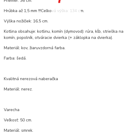
Priemer: 36 cm.
Hrúbka až 1,5 mm !!!Celková výška: 134 cm.
Výška nožičiek: 16,5 cm.
Kotlina obsahuje: kotlinu, komín (dymovod): rúra, kĺb, strieška na
komín, popolník, otváracie dvierka (+ záklopka na dvierka).
Materiál: kov, žiaruvzdorná farba.
Farba: šedá.
Kvalitná nerezová naberačka
Materiál: nerez.
Varecha
Veľkosť: 50 cm.
Materiál: smrek.