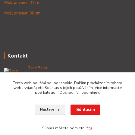
Wok, priemer: 31 cm
Wok, priemer: 36 cm
Kontakt
René Baláž
+421 902 212 007
od 8:00 - do 16:00 hod
Tento web používá soubor cookie. Dalším procházením tohoto
webu vyjadřujete Souhlas s jejich používáním. Více informací v
info@lacnekotliky.sk
pod kategorií Obchodních podmínek.
Súhlasím
Nastavenia
Copyright © 2014-2030 LACNEKOTLIKY.SK, všetky práva vyhradené
Súhlas môžete odmietnuť
tu
.
Vytvorené na
Eshop-rychlo.sk