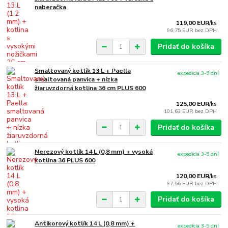
naberačka
119,00 EUR
/
ks
96,75 EUR
bez DPH
Pridať do košíka
Smaltovaný kotlík 13 L + Paella
expedícia 3-5 dní
smaltovaná panvica + nízka
žiaruvzdorná kotlina 36 cm PLUS 600
125,00 EUR
/
ks
101,63 EUR
bez DPH
Pridať do košíka
Nerezový kotlík 14 L (0,8 mm) + vysoká
expedícia 3-5 dní
kotlina 36 PLUS 600
120,00 EUR
/
ks
97,56 EUR
bez DPH
Pridať do košíka
Antikorový kotlík 14 L (0,8 mm) +
expedícia 3-5 dní