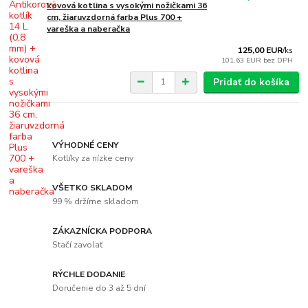
kovová kotlina s vysokými nožičkami 36
cm, žiaruvzdorná farba Plus 700 +
vareška a naberačka
125,00 EUR
/
ks
101,63 EUR
bez DPH
Pridať do košíka
VÝHODNÉ CENY
Kotlíky za nízke ceny
VŠETKO SKLADOM
99 % držíme skladom
ZÁKAZNÍCKA PODPORA
Stačí zavolať
RÝCHLE DODANIE
Doručenie do 3 až 5 dní