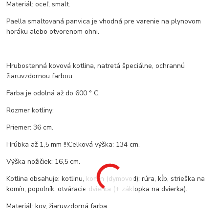
Materiál: oceľ, smalt.
Paella smaltovaná panvica je vhodná pre varenie na plynovom
horáku alebo otvorenom ohni.
Hrubostenná kovová kotlina, natretá špeciálne, ochrannú
žiaruvzdornou farbou.
Farba je odolná až do 600 ° C.
Rozmer kotliny:
Priemer: 36 cm.
Hrúbka až 1,5 mm !!!Celková výška: 134 cm.
Výška nožičiek: 16,5 cm.
Kotlina obsahuje: kotlinu, komín (dymovod): rúra, kĺb, strieška na
komín, popolník, otváracie dvierka (+ záklopka na dvierka).
Materiál: kov, žiaruvzdorná farba.