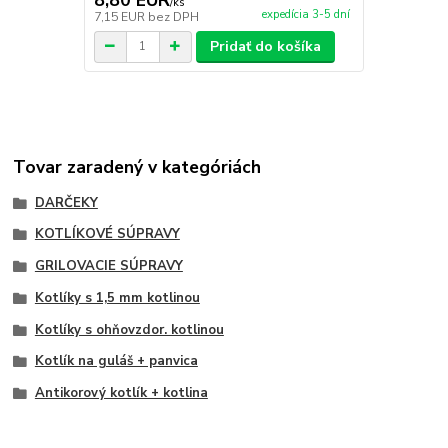
/
ks
expedícia 3-5 dní
7,15 EUR
bez DPH
5,28 EUR
be
Pridať do košíka
Tovar zaradený v kategóriách
DARČEKY
KOTLÍKOVÉ SÚPRAVY
GRILOVACIE SÚPRAVY
Kotlíky s 1,5 mm kotlinou
Kotlíky s ohňovzdor. kotlinou
Kotlík na guláš + panvica
Antikorový kotlík + kotlina