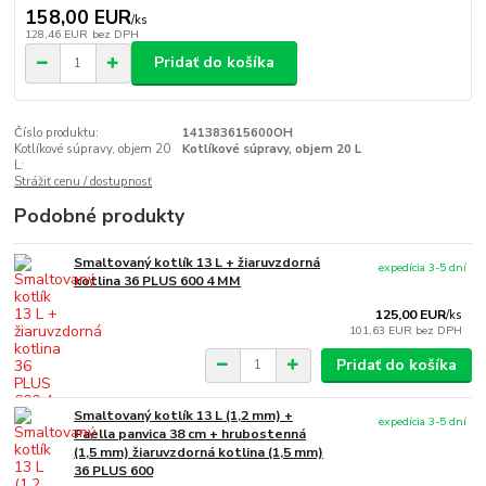
158,00 EUR
/
ks
128,46 EUR
bez DPH
Pridať do košíka
Číslo produktu:
141383615600OH
Kotlíkové súpravy, objem 20
Kotlíkové súpravy, objem 20 L
L:
Strážiť cenu / dostupnosť
Podobné produkty
Smaltovaný kotlík 13 L + žiaruvzdorná
expedícia 3-5 dní
kotlina 36 PLUS 600 4 MM
125,00 EUR
/
ks
101,63 EUR
bez DPH
Pridať do košíka
Smaltovaný kotlík 13 L (1,2 mm) +
expedícia 3-5 dní
Paella panvica 38 cm + hrubostenná
(1,5 mm) žiaruvzdorná kotlina (1,5 mm)
36 PLUS 600