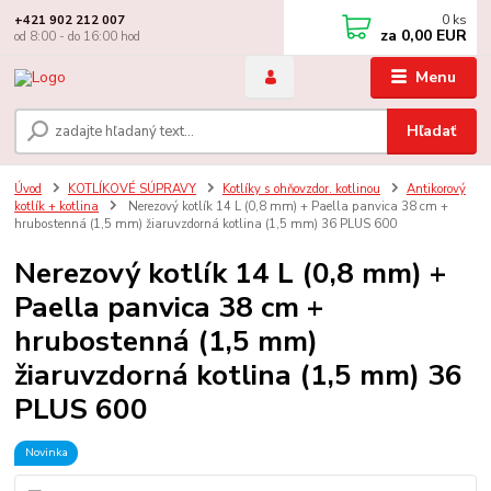
0
ks
+421 902 212 007
za
0,00 EUR
od 8:00 - do 16:00 hod
Menu
Hľadať
Úvod
KOTLÍKOVÉ SÚPRAVY
Kotlíky s ohňovzdor. kotlinou
Antikorový
kotlík + kotlina
Nerezový kotlík 14 L (0,8 mm) + Paella panvica 38 cm +
hrubostenná (1,5 mm) žiaruvzdorná kotlina (1,5 mm) 36 PLUS 600
Nerezový kotlík 14 L (0,8 mm) +
Paella panvica 38 cm +
hrubostenná (1,5 mm)
žiaruvzdorná kotlina (1,5 mm) 36
PLUS 600
Novinka