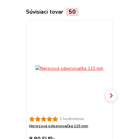
Súvisiaci tovar
50
Smaltovaná
1 hodnotenie
Nerezová odpenovačka 115 mm
8,80 EUR
6,50 EU