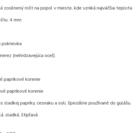
á zosilnený rošt na popol v mieste, kde vzniká najväčšia teplota 
oštu: 4 mm.
 pokrievka
 nerez (nehrdzavejúca oceľ).
é paprikové korenie
avé paprikové korenie
s sladkej papriky, cesnaku a soli, špeciálne používané do gulášu.
á, sladká, štipľavá