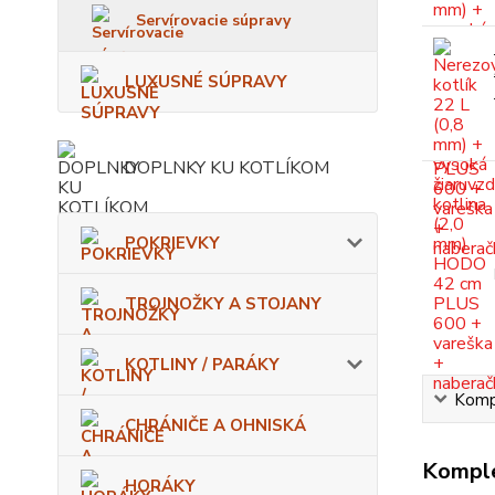
Servírovacie súpravy
LUXUSNÉ SÚPRAVY
DOPLNKY KU KOTLÍKOM
POKRIEVKY
TROJNOŽKY A STOJANY
KOTLINY / PARÁKY
Kompl
CHRÁNIČE A OHNISKÁ
Komple
HORÁKY