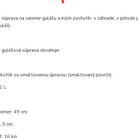
 súprava na varenie gulášu a iných pochutín v záhrade, v prírode 
láši.
 gulášová súprava obsahuje:
 kotlík so smaltovanou úpravou (smaltovaný povrch).
2 L.
iemer: 49 cm
,5 cm.
: 16 kg.