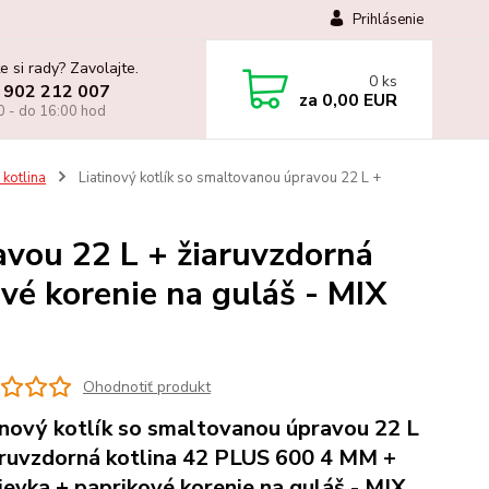
Prihlásenie
e si rady? Zavolajte.
0
ks
 902 212 007
za
0,00 EUR
0 - do 16:00 hod
 kotlina
Liatinový kotlík so smaltovanou úpravou 22 L +
avou 22 L + žiaruvzdorná
vé korenie na guláš - MIX
Ohodnotiť produkt
inový kotlík so smaltovanou úpravou 22 L
aruvzdorná kotlina 42 PLUS 600 4 MM +
ievka + paprikové korenie na guláš - MIX