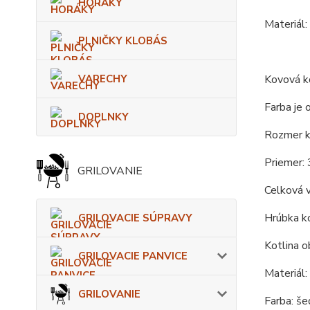
HORÁKY
Materiál:
PLNIČKY KLOBÁS
Kovová ko
VARECHY
Farba je 
DOPLNKY
Rozmer ko
Priemer: 
GRILOVANIE
Celková 
Hrúbka ko
GRILOVACIE SÚPRAVY
Kotlina o
GRILOVACIE PANVICE
Materiál:
GRILOVANIE
Farba: še