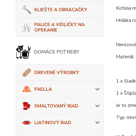
Kotlina m
KLIEŠTE A OBRACAČKY
Hrúbka r
PALICE A VIDLIČKY NA
OPEKANIE
Nerezová
DOMÁCE POTREBY
Materiál:
DREVENÉ VÝROBKY
1 x Sladk
PAELLA
1 x Štipľ
Je to zme
SMALTOVANÝ RIAD
Typ: mlet
LIATINOVÝ RIAD