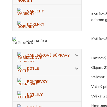
VARECHY
Kotlíková
dobrom gu
DOPLNKY
Kotlíková
ZABÍJAČKA
ZABÍJAČKOVÉ SÚPRAVY
Liatinový
Objem: 2
KOTLE
Veľkosť:
POKRIEVKY
Vrchný pr
KOTLINY
Výška: 21
Hmotnosť