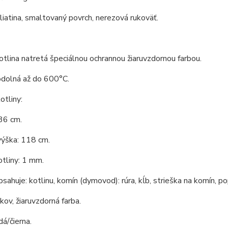
 liatina, smaltovaný povrch, nerezová rukoväť.
tlina natretá špeciálnou ochrannou žiaruvzdornou farbou.
odolná až do 600°C.
tliny:
36 cm.
výška: 118 cm.
tliny: 1 mm.
bsahuje: kotlinu, komín (dymovod): rúra, kĺb, strieška na komín, po
 kov, žiaruvzdorná farba.
dá/čierna.