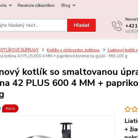
ovňa
Recenzie zákazníkov
Blog
Neviet
Hľadať
+421
od 8:0
KOTLÍKOVÉ SÚPRAVY
Kotlíky s ohňovzdor. kotlinou
Liatinový kotlík +
ná kotlina 42 PLUS 600 4 MM + paprikové korenie na guláš - MIX 100 g
inový kotlík so smaltovanou úpr
ina 42 PLUS 600 4 MM + papriko
g
Akcia
Liat
+ ži
pokr