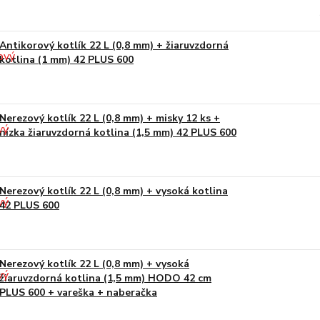
Antikorový kotlík 22 L (0,8 mm) + žiaruvzdorná
kotlina (1 mm) 42 PLUS 600
Nerezový kotlík 22 L (0,8 mm) + misky 12 ks +
nízka žiaruvzdorná kotlina (1,5 mm) 42 PLUS 600
Nerezový kotlík 22 L (0,8 mm) + vysoká kotlina
42 PLUS 600
Nerezový kotlík 22 L (0,8 mm) + vysoká
žiaruvzdorná kotlina (1,5 mm) HODO 42 cm
PLUS 600 + vareška + naberačka