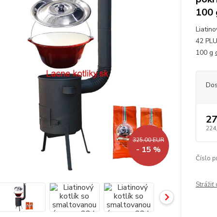
100 
Liatin
42 PLU
100 g
Dos
27
224
325,00 EUR
- 15 %
Číslo p
Strážiť