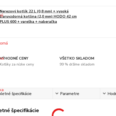
Nerezový kotlík 22 L (0,8 mm) + vysoká
žiaruvzdorná kotlina (2,0 mm) HODO 42 cm
PLUS 600 + vareška + naberačka
VÝHODNÉ CENY
VŠETKO SKLADOM
Kotlíky za nízke ceny
99 % držíme skladom
etné špecifikácie
Parametre
Hod
tné špecifikácie