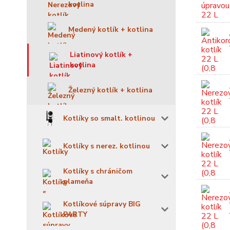
kotlina
Medený kotlík + kotlina
Liatinový kotlík +
kotlina
Železný kotlík + kotlina
Kotlíky so smalt. kotlinou
Kotlíky s nerez. kotlinou
Kotlíky s chráničom
plameňa
Kotlíkové súpravy BIG
PARTY