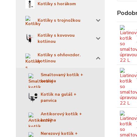
Kotlíky s horákom
Podobn
Kotlíky s trojnožkou
Kotlíky s kovovou
kotlinou
Kotlíky s ohňovzdor.
kotlinou
Smaltovaný kotlík +
kotlina
Kotlík na guláš +
panvica
Antikorový kotlík +
kotlina
Nerezový kotlík +