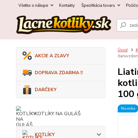
Všetko o nákupe
Kontakty
Špecifikácia tovaru
Požič
Úvod
AKCIE A ZĽAVY
žiaruvzdor
Liat
DOPRAVA ZDARMA !!
kotl
DARČEKY
100 
Novinka
KOTLÍKY NA GULÁŠ
KOTLÍKY