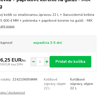
g
ový kotlík so smaltovanou úpravou 22 L + žiaruvzdorná kotlina
S 600 4 MM + pokrievka + paprikové korenie na guláš - MIX
celý popis
tupnosť
expedícia 3-5 dní
6,25 EUR
/
ks
Pridať do košíka
,59 EUR
bez DPH
roduktu:
2242106004MM
Kotlíkové
Kotlíkové
súpravy, objem
súpravy, objem
22 L:
22 L
 cenu / dostupnosť