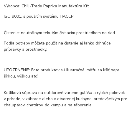
Výrobca: Chili-Trade Paprika Manufaktúra Kft.
ISO 9001, s použitím systému HACCP
Čistenie: neutrálnym tekutým čistiacim prostriedkom na riad.
Podľa potreby môžete použiť na čistenie aj ľahko drhnúce
prípravky a prostriedky.
UPOZRNENIE: Foto produktov sú ilustračné, môžu sa líšiť napr.
šírkou, výškou atď.
Kotlíková súprava na outdorové varenie guláša a rybích polievok
v prírode, v záhrade alebo v otvorenej kuchyne, predovšetkým pre
chalupárov, chatárov, do kempu a na táborenie.