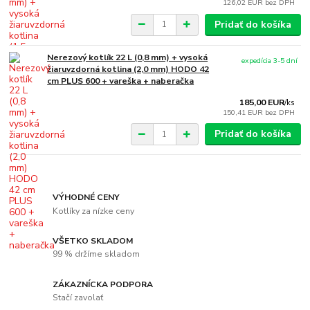
126,02 EUR
bez DPH
Pridať do košíka
Nerezový kotlík 22 L (0,8 mm) + vysoká
expedícia 3-5 dní
žiaruvzdorná kotlina (2,0 mm) HODO 42
cm PLUS 600 + vareška + naberačka
185,00 EUR
/
ks
150,41 EUR
bez DPH
Pridať do košíka
VÝHODNÉ CENY
Kotlíky za nízke ceny
VŠETKO SKLADOM
99 % držíme skladom
ZÁKAZNÍCKA PODPORA
Stačí zavolať