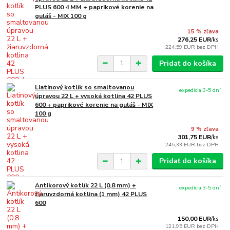
PLUS 600 4 MM + paprikové korenie na
guláš - MIX 100 g
15 % zľava
276,25 EUR
/
ks
224,59 EUR
bez DPH
Pridať do košíka
Liatinový kotlík so smaltovanou
expedícia 3-5 dní
úpravou 22 L + vysoká kotlina 42 PLUS
600 + paprikové korenie na guláš - MIX
100 g
9 % zľava
301,75 EUR
/
ks
245,33 EUR
bez DPH
Pridať do košíka
Antikorový kotlík 22 L (0,8 mm) +
expedícia 3-5 dní
žiaruvzdorná kotlina (1 mm) 42 PLUS
600
150,00 EUR
/
ks
121,95 EUR
bez DPH