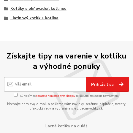
Kotlíky s ohňovzdor. kotlinou
Liatinový kotlík + kotlina
Získajte tipy na varenie v kotlíku
a výhodné ponuky
Prihlásiť sa
Súhlasím so
spracovaním osobných údajov
za účelom zasielania newslettera.
Nechajte nám svoj e-mail a pošleme vám novinky, sezónne inšpirácie, recepty,
praktické rady a vybrané akcie z Lacnekotliky.sk.
Lacné kotlíky na guláš