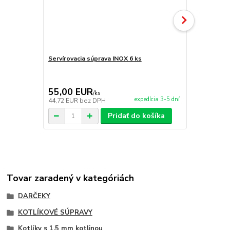
Servírovacia súprava INOX 6 ks
Servírovací 
55,00 EUR
9,95 EU
/
ks
expedícia 3-5 dní
44,72 EUR
bez DPH
8,09 EUR
be
Pridať do košíka
Tovar zaradený v kategóriách
DARČEKY
KOTLÍKOVÉ SÚPRAVY
Kotlíky s 1,5 mm kotlinou