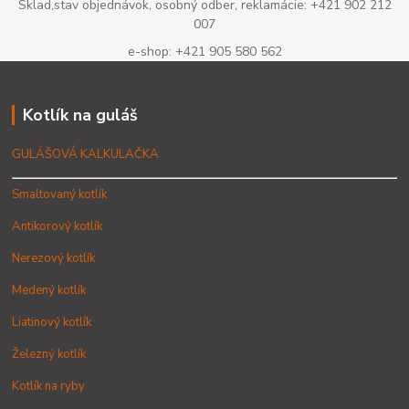
Sklad,stav objednávok, osobný odber, reklamácie: +421 902 212
007
e-shop: +421 905 580 562
Kotlík na guláš
GULÁŠOVÁ KALKULAČKA
Smaltovaný kotlík
Antikorový kotlík
Nerezový kotlík
Medený kotlík
Liatinový kotlík
Železný kotlík
Kotlík na ryby