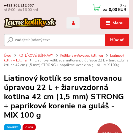
0
ks
+421 902 212 007
za
0,00 EUR
od 8:00 - do 16:00 hod
Menu
Hľadať
Úvod
KOTLÍKOVÉ SÚPRAVY
Kotlíky s ohňovzdor. kotlinou
Liatinový
kotlík + kotlina
Liatinový kotlík so smaltovanou úpravou 22 L + žiaruvzdorná
kotlina 42 cm (1,5 mm) STRONG + paprikové korenie na guláš - MIX 100 g
Liatinový kotlík so smaltovanou
úpravou 22 L + žiaruvzdorná
kotlina 42 cm (1,5 mm) STRONG
+ paprikové korenie na guláš -
MIX 100 g
Novinka
Akcia
355,00 EUR