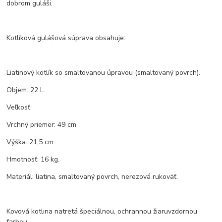
dobrom guláši.
Kotlíková gulášová súprava obsahuje:
Liatinový kotlík so smaltovanou úpravou (smaltovaný povrch).
Objem: 22 L.
Veľkosť:
Vrchný priemer: 49 cm
Výška: 21,5 cm.
Hmotnosť: 16 kg.
Materiál: liatina, smaltovaný povrch, nerezová rukoväť.
Kovová kotlina natretá špeciálnou, ochrannou žiaruvzdornou
farbou.