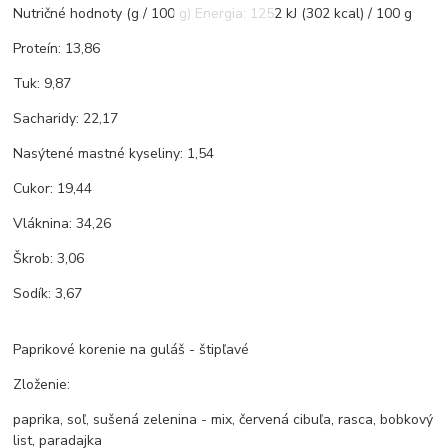
Nutričné ​​hodnoty (g / 100 g) Energia: 1252 kJ (302 kcal) / 100 g
Proteín: 13,86
Tuk: 9,87
Sacharidy: 22,17
Nasýtené mastné kyseliny: 1,54
Cukor: 19,44
Vláknina: 34,26
Škrob: 3,06
Sodík: 3,67
Paprikové korenie na guláš - štipľavé
Zloženie:
paprika, soľ, sušená zelenina - mix, červená cibuľa, rasca, bobkový
list, paradajka