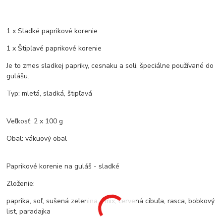
1 x Sladké paprikové korenie
1 x Štipľavé paprikové korenie
Je to zmes sladkej papriky, cesnaku a soli, špeciálne používané do
gulášu.
Typ: mletá, sladká, štipľavá
Veľkosť: 2 x 100 g
Obal: vákuový obal
Paprikové korenie na guláš - sladké
Zloženie:
paprika, soľ, sušená zelenina - mix, červená cibuľa, rasca, bobkový
list, paradajka