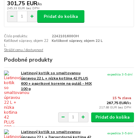
301,75 EUR
/
ks
245,33 EUR
bez DPH
Pridať do košíka
Číslo produktu:
2242101600OH
Kotlíkové súpravy, objem 22
Kotlíkové súpravy, objem 22 L
L:
Strážiť cenu / dostupnosť
Podobné produkty
Liatinový kotlík so smaltovanou
expedícia 3-5 dní
úpravou 22 L + nízka kotlina 42 PLUS
600 + paprikové korenie na guláš - MIX
100 g
15 % zľava
267,75 EUR
/
ks
217,68 EUR
bez DPH
Pridať do košíka
Liatinový kotlík so smaltovanou
expedícia 3-5 dní
úpravou 22 L + žiaruvzdorná kotlina 42