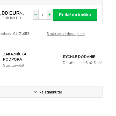
,00 EUR
/
ks
Pridať do košíka
01 EUR
bez DPH
roduktu:
04-71052
Strážiť cenu / dostupnosť
ZÁKAZNÍCKA
RÝCHLE DODANIE
PODPORA
Doručenie do 3 až 5 dní
Stačí zavolať
Na stiahnutie