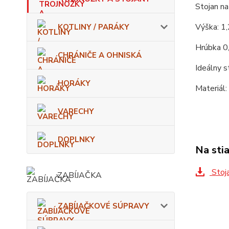
Stojan na 
Výška: 1
KOTLINY / PARÁKY
Hrúbka 0
CHRÁNIČE A OHNISKÁ
Ideálny s
HORÁKY
Materiál:
VARECHY
DOPLNKY
Na sti
Stoja
ZABÍJAČKA
ZABÍJAČKOVÉ SÚPRAVY