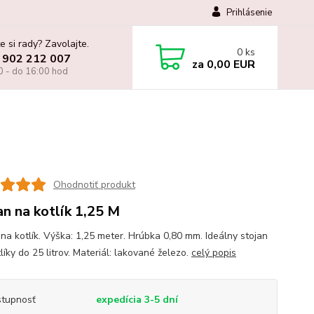
Prihlásenie
e si rady? Zavolajte.
0
ks
 902 212 007
za
0,00 EUR
0 - do 16:00 hod
Ohodnotiť produkt
an na kotlík 1,25 M
 na kotlík. Výška: 1,25 meter. Hrúbka 0,80 mm. Ideálny stojan
líky do 25 litrov. Materiál: lakované železo.
celý popis
tupnosť
expedícia 3-5 dní