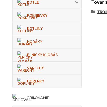
Tovar 
KOTLE
TROJ
POKRIEVKY
KOTLINY
HORÁKY
PLNIČKY KLOBÁS
VARECHY
DOPLNKY
GRILOVANIE