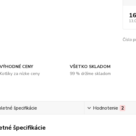
16
13,
Číslo p
VÝHODNÉ CENY
VŠETKO SKLADOM
Kotlíky za nízke ceny
99 % držíme skladom
etné špecifikácie
Hodnotenie
2
tné špecifikácie