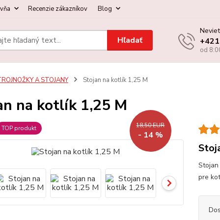
ovňa
Recenzie zákazníkov
Blog
Neviet
Hľadať
+421
od 8:0
TROJNOŽKY A STOJANY
Stojan na kotlík 1,25 M
an na kotlík 1,25 M
18,50 EUR
TOP produkt
- 14 %
Stoj
Stojan
pre kot
Dos