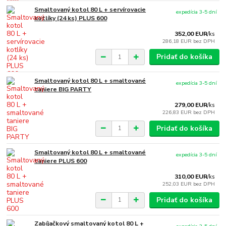
Smaltovaný kotol 80 L + servírovacie
expedícia 3-5 dní
kotlíky (24 ks) PLUS 600
352,00 EUR
/
ks
286,18 EUR
bez DPH
Pridať do košíka
Smaltovaný kotol 80 L + smaltované
expedícia 3-5 dní
taniere BIG PARTY
279,00 EUR
/
ks
226,83 EUR
bez DPH
Pridať do košíka
Smaltovaný kotol 80 L + smaltované
expedícia 3-5 dní
taniere PLUS 600
310,00 EUR
/
ks
252,03 EUR
bez DPH
Pridať do košíka
Zabíjačkový smaltovaný kotol 80 L +