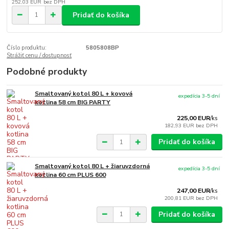
252,03 EUR
bez DPH
Pridať do košíka
Číslo produktu:
5805808BP
Strážiť cenu / dostupnosť
Podobné produkty
Smaltovaný kotol 80 L + kovová
expedícia 3-5 dní
kotlina 58 cm BIG PARTY
225,00 EUR
/
ks
182,93 EUR
bez DPH
Pridať do košíka
Smaltovaný kotol 80 L + žiaruvzdorná
expedícia 3-5 dní
kotlina 60 cm PLUS 600
247,00 EUR
/
ks
200,81 EUR
bez DPH
Pridať do košíka