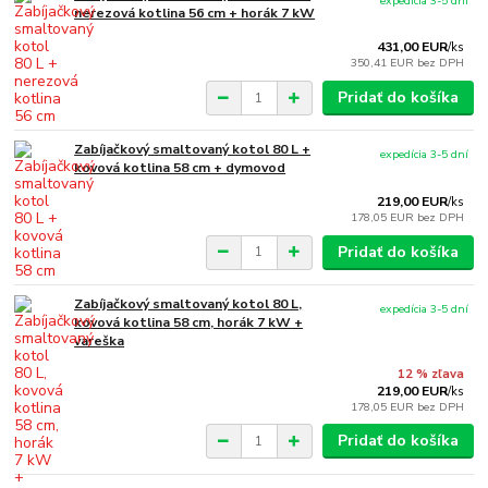
expedícia 3-5 dní
nerezová kotlina 56 cm + horák 7 kW
431,00 EUR
/
ks
350,41 EUR
bez DPH
Pridať do košíka
Zabíjačkový smaltovaný kotol 80 L +
expedícia 3-5 dní
kovová kotlina 58 cm + dymovod
219,00 EUR
/
ks
178,05 EUR
bez DPH
Pridať do košíka
Zabíjačkový smaltovaný kotol 80 L,
expedícia 3-5 dní
kovová kotlina 58 cm, horák 7 kW +
vareška
12 % zľava
219,00 EUR
/
ks
178,05 EUR
bez DPH
Pridať do košíka