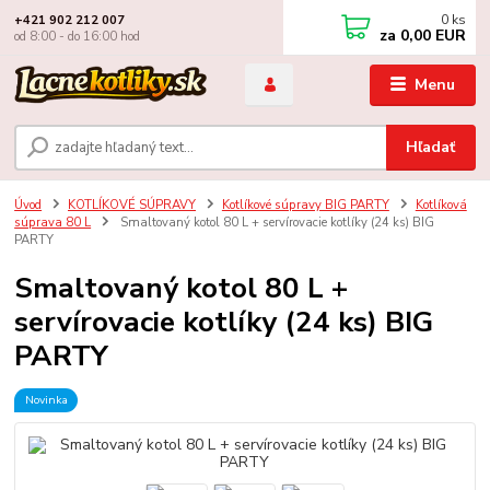
0
ks
+421 902 212 007
za
0,00 EUR
od 8:00 - do 16:00 hod
Menu
Hľadať
Úvod
KOTLÍKOVÉ SÚPRAVY
Kotlíkové súpravy BIG PARTY
Kotlíková
súprava 80 L
Smaltovaný kotol 80 L + servírovacie kotlíky (24 ks) BIG
PARTY
Smaltovaný kotol 80 L +
servírovacie kotlíky (24 ks) BIG
PARTY
Novinka