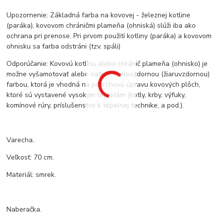
Upozornenie: Základná farba na kovovej - železnej kotline
(paráka), kovovom chráničmi plameňa (ohniská) slúži iba ako
ochrana pri prenose. Pri prvom použití kotliny (paráka) a kovovom
ohnisku sa farba odstráni (tzv. spáli)
Odporúčanie: Kovovú kotlinu alebo chránič plameňa (ohnisko) je
možne vyšamotovať alebo natrieť teplovzdornou (žiaruvzdornou)
farbou, ktorá je vhodná na povrchovú úpravu kovových plôch,
ktoré sú vystavené vysokým teplotám (kotly, krby, výfuky,
komínové rúry, príslušenstvo k tepelnej technike, a pod.).
Varecha..
Veľkosť: 70 cm.
Materiál: smrek.
Naberačka.