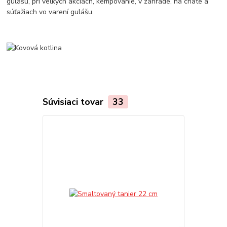
gulášu, pri veľkých akciách, kempovanie, v záhrade, na chate a
súťažiach vo varení gulášu.
Súvisiaci tovar
33