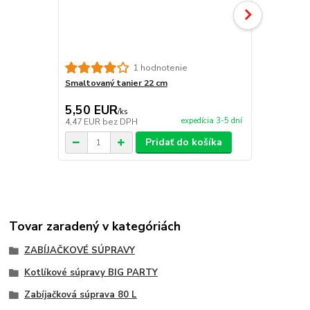
Tlačidlo na
1 hodnotenie
Smaltovaný tanier 22 cm
5,50 EUR
19,00 E
/
ks
expedícia 3-5 dní
4,47 EUR
bez DPH
15,45 EUR
b
Pridať do košíka
Tovar zaradený v kategóriách
ZABÍJAČKOVÉ SÚPRAVY
Kotlíkové súpravy BIG PARTY
Zabíjačková súprava 80 L