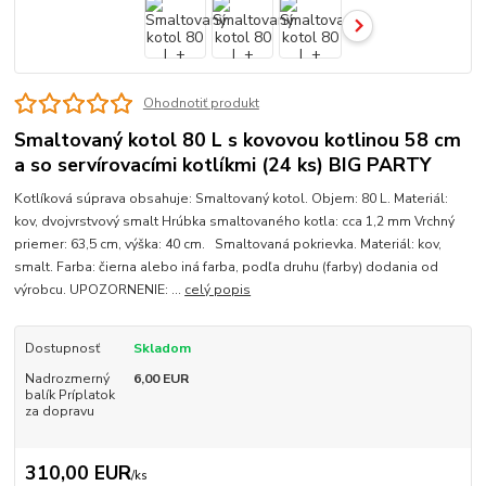
Ohodnotiť produkt
Smaltovaný kotol 80 L s kovovou kotlinou 58 cm
a so servírovacími kotlíkmi (24 ks) BIG PARTY
Kotlíková súprava obsahuje: Smaltovaný kotol. Objem: 80 L. Materiál:
kov, dvojvrstvový smalt Hrúbka smaltovaného kotla: cca 1,2 mm Vrchný
priemer: 63,5 cm, výška: 40 cm. Smaltovaná pokrievka. Materiál: kov,
smalt. Farba: čierna alebo iná farba, podľa druhu (farby) dodania od
výrobcu. UPOZORNENIE: ...
celý popis
Dostupnosť
Skladom
Nadrozmerný
6,00 EUR
balík Príplatok
za dopravu
310,00 EUR
/
ks