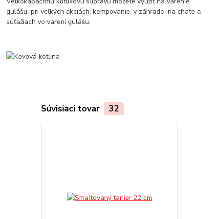
Veľkokapacitnú kotlíkovú súpravu môžete využiť na varenie
gulášu, pri veľkých akciách, kempovanie, v záhrade, na chate a
súťažiach vo varení gulášu.
Súvisiaci tovar
32