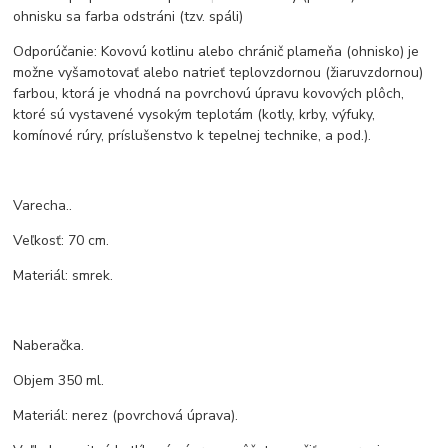
ohnisku sa farba odstráni (tzv. spáli)
Odporúčanie: Kovovú kotlinu alebo chránič plameňa (ohnisko) je
možne vyšamotovať alebo natrieť teplovzdornou (žiaruvzdornou)
farbou, ktorá je vhodná na povrchovú úpravu kovových plôch,
ktoré sú vystavené vysokým teplotám (kotly, krby, výfuky,
komínové rúry, príslušenstvo k tepelnej technike, a pod.).
Varecha..
Veľkosť: 70 cm.
Materiál: smrek.
Naberačka.
Objem 350 ml.
Materiál: nerez (povrchová úprava).