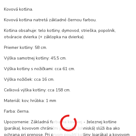
Kovová kotlina.
Kovová kotlina natretá základné čiernou farbou.
Kotlina obsahuje: telo kotliny, dymovod, strieška, popolník,
otváracie dvierka (+ záklopka na dvierka).
Priemer kotliny: 58 cm.
Výška samotnej kotliny: 45,5 cm.
Výška kotliny s nožičkami: cca 61 cm.
Výška nožičiek: cca 16 cm.
Celková výška kotliny: cca 158 cm.
Materiál: kov, hrúbka: 1 mm
Farba: čierna.
Upozornenie: Základná farba na kovovej - železnej kotline
(paráka), kovovom chráničmi plameňa (ohniská) slúži iba ako
ochrana pri prenose. Pri prvom použití kotliny (paráka) a kovovom