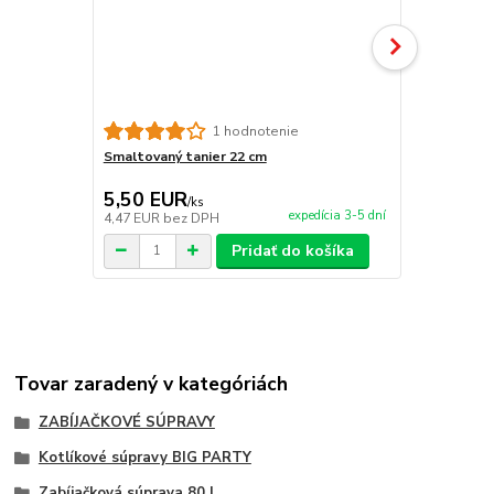
Tlačidlo na
1 hodnotenie
Smaltovaný tanier 22 cm
5,50 EUR
19,00 E
/
ks
expedícia 3-5 dní
4,47 EUR
bez DPH
15,45 EUR
b
Pridať do košíka
Tovar zaradený v kategóriách
ZABÍJAČKOVÉ SÚPRAVY
Kotlíkové súpravy BIG PARTY
Zabíjačková súprava 80 L