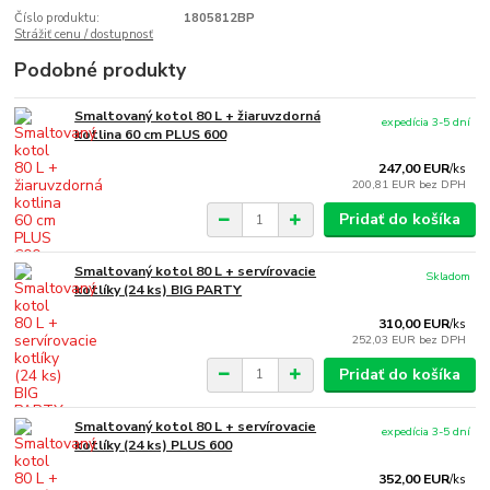
Číslo produktu:
1805812BP
Strážiť cenu / dostupnosť
Podobné produkty
Smaltovaný kotol 80 L + žiaruvzdorná
expedícia 3-5 dní
kotlina 60 cm PLUS 600
247,00 EUR
/
ks
200,81 EUR
bez DPH
Pridať do košíka
Smaltovaný kotol 80 L + servírovacie
Skladom
kotlíky (24 ks) BIG PARTY
310,00 EUR
/
ks
252,03 EUR
bez DPH
Pridať do košíka
Smaltovaný kotol 80 L + servírovacie
expedícia 3-5 dní
kotlíky (24 ks) PLUS 600
352,00 EUR
/
ks