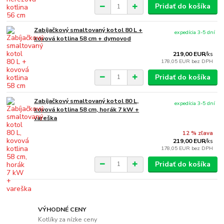
Pridať do košíka
Zabíjačkový smaltovaný kotol 80 L +
expedícia 3-5 dní
kovová kotlina 58 cm + dymovod
219,00 EUR
/
ks
178,05 EUR
bez DPH
Pridať do košíka
Zabíjačkový smaltovaný kotol 80 L,
expedícia 3-5 dní
kovová kotlina 58 cm, horák 7 kW +
vareška
12 % zľava
219,00 EUR
/
ks
178,05 EUR
bez DPH
Pridať do košíka
VÝHODNÉ CENY
Kotlíky za nízke ceny