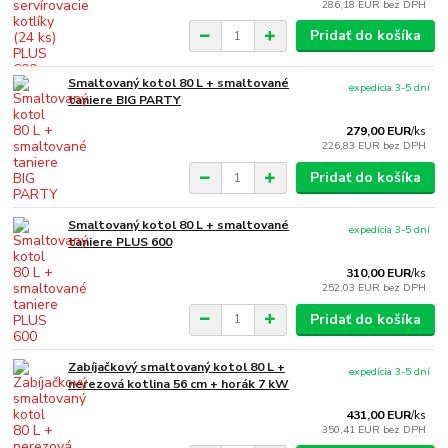
286,18 EUR
bez DPH
Pridať do košíka
Smaltovaný kotol 80 L + smaltované
expedícia 3-5 dní
taniere BIG PARTY
279,00 EUR
/
ks
226,83 EUR
bez DPH
Pridať do košíka
Smaltovaný kotol 80 L + smaltované
expedícia 3-5 dní
taniere PLUS 600
310,00 EUR
/
ks
252,03 EUR
bez DPH
Pridať do košíka
Zabíjačkový smaltovaný kotol 80 L +
expedícia 3-5 dní
nerezová kotlina 56 cm + horák 7 kW
431,00 EUR
/
ks
350,41 EUR
bez DPH