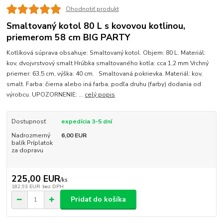
Ohodnotiť produkt
Smaltovaný kotol 80 L s kovovou kotlinou,
priemerom 58 cm BIG PARTY
Kotlíková súprava obsahuje: Smaltovaný kotol. Objem: 80 L. Materiál:
kov, dvojvrstvový smalt Hrúbka smaltovaného kotla: cca 1,2 mm Vrchný
priemer: 63,5 cm, výška: 40 cm. Smaltovaná pokrievka. Materiál: kov,
smalt. Farba: čierna alebo iná farba, podľa druhu (farby) dodania od
výrobcu. UPOZORNENIE: ...
celý popis
Dostupnosť
expedícia 3-5 dní
Nadrozmerný
6,00 EUR
balík Príplatok
za dopravu
225,00 EUR
/
ks
182,93 EUR
bez DPH
Pridať do košíka