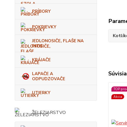
PRÍBORY
Param
POKRIEVKY
Kotlík
JEDLONOSIČE, FLAŠE NA
PITIE
KRÁJAČE
Súvisia
LAPAČE A
ODPUDZOVAČE
TOP pro
UTIERKY
Akcia
ŽELEZIARSTVO