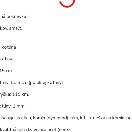
ná pokrievka
 kov, smalt.
 kotlina
tliny:
45 cm.
liny: 50,5 cm (po okraj kotliny).
výška: 119 cm.
tliny: 1 mm.
bsahuje: kotlinu, komín (dymovod): rúra, kĺb, strieška na komín, po
 kvalitná nehrdzavejúca oceľ (nerez).