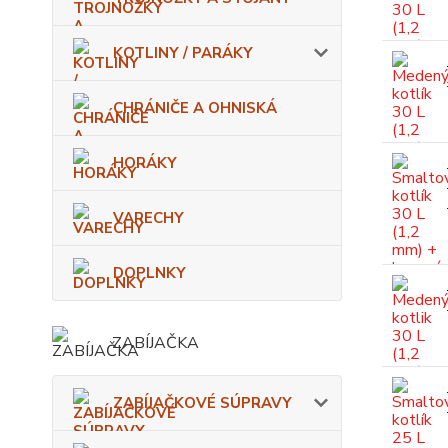
KOTLINY / PARÁKY
CHRÁNIČE A OHNISKÁ
HORÁKY
VARECHY
DOPLNKY
ZABÍJAČKA
ZABÍJAČKOVÉ SÚPRAVY