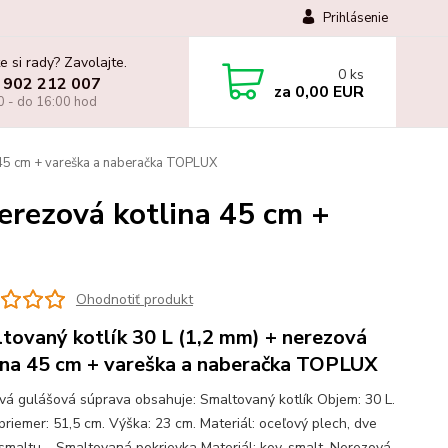
Prihlásenie
e si rady? Zavolajte.
0
ks
 902 212 007
za
0,00 EUR
0 - do 16:00 hod
 45 cm + vareška a naberačka TOPLUX
erezová kotlina 45 cm +
Ohodnotiť produkt
tovaný kotlík 30 L (1,2 mm) + nerezová
ina 45 cm + vareška a naberačka TOPLUX
ová gulášová súprava obsahuje: Smaltovaný kotlík Objem: 30 L.
priemer: 51,5 cm. Výška: 23 cm. Materiál: oceľový plech, dve
 smaltu. Smaltovaná pokrievka Materiál: kov, smalt. Nerezová