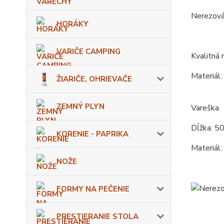
Nerezová 
HORÁKY
VARIČE CAMPING
Kvalitná 
Materiál:
ŽIARIČE, OHRIEVAČE
ZEMNÝ PLYN
Vareška
Dĺžka: 5
KORENIE - PAPRIKA
Materiál:
NOŽE
FORMY NA PEČENIE
PRESTIERANIE STOLA