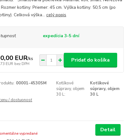
 Rozmer kotliny: Priemer: 45 cm. Výška kotliny: 50,5 cm (po
otliny). Celková výška...
celý popis
tupnosť
expedícia 3-5 dní
0,00 EUR
/
ks
Pridať do košíka
,73 EUR
bez DPH
roduktu:
00001-4530SM
Kotlíkové
Kotlíkové
súpravy, objem
súpravy, objem
30 L:
30 L
 cenu / dostupnosť
Detail
omentálne vypredané