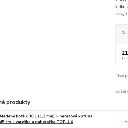
kotlina
okraj k
Dos
21
170
Číslo p
Strážiť
é produkty
Medený kotlík 30 L (1,2 mm) + nerezová kotlina
45 cm + vareška a naberačka TOPLUX
m