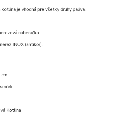
kotlina je vhodná pre všetky druhy paliva.
nerezová naberačka.
 nerez INOX (antikor).
0 cm
 smrek.