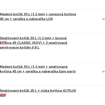
Medený kotlík 30 L (1,2 mm) + nerezová kotlina
45 cm + vareška a naberačka LUX
m
Smaltovaný kotlík 30 L (1,2 mm) + kovová
kotlina 45 CLASSIC (KOV) + 2 smaltované
servírovacie kotlíky 0,8 L
Medený kotlik 30 L (1,2 mm) + smaltovaná
kotlina 45 cm + vareška a naberačka Easy party
m
Smaltovaný kotlík 25 L + nízka kotlina 42 PLUS
600