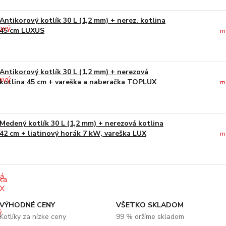
Antikorový kotlík 30 L (1,2 mm) + nerez. kotlina
45 cm LUXUS
m
Antikorový kotlík 30 L (1,2 mm) + nerezová
kotlina 45 cm + vareška a naberačka TOPLUX
m
Medený kotlík 30 L (1,2 mm) + nerezová kotlina
42 cm + liatinový horák 7 kW, vareška LUX
m
VÝHODNÉ CENY
VŠETKO SKLADOM
Kotlíky za nízke ceny
99 % držíme skladom