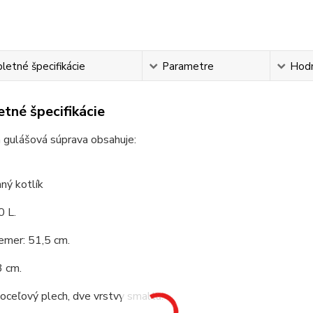
etné špecifikácie
Parametre
Hod
tné špecifikácie
 gulášová súprava obsahuje:
ný kotlík
0 L.
emer: 51,5 cm.
3 cm.
 oceľový plech, dve vrstvy smaltu.