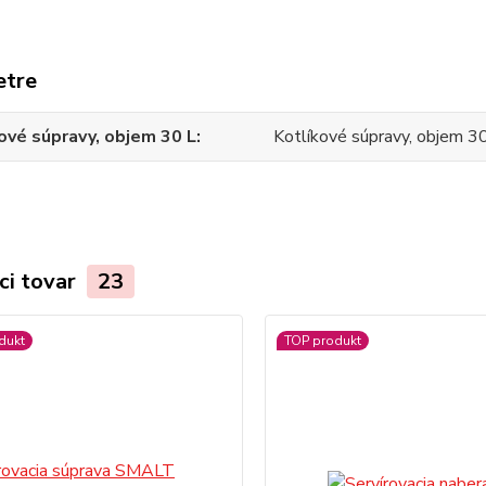
etre
ové súpravy, objem 30 L
Kotlíkové súpravy, objem 3
ci tovar
23
dukt
TOP produkt