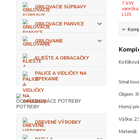
GRILOVACIE SÚPRAVY
GRILOVACIE PANVICE
Kompl
GRILOVANIE
Komple
KLIEŠTE A OBRACAČKY
Kotlíková
PALICE A VIDLIČKY NA
OPEKANIE
Smaltova
Objem: 3
DOMÁCE POTREBY
Horný pri
Výška: 2
DREVENÉ VÝROBKY
Materiál: