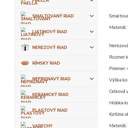
PAELLA
Smaltova
SMALTOVANÝ RIAD
Materiál:
LIATINOVÝ RIAD
Nerezová
NEREZOVÝ RIAD
Rozmer ko
RÍMSKY RIAD
Priemer: 
NEPRIĽNAVÝ RIAD
Výška kot
Celková 
KERAMICKÝ RIAD
Hrúbka ko
PLASTOVÝ RIAD
Kotlina o
Materiál:
VARECHY