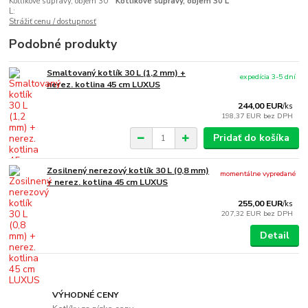
Kotlíkové súpravy, objem 30
Kotlíkové súpravy, objem 30 L
L:
Strážiť cenu / dostupnosť
Podobné produkty
Smaltovaný kotlík 30 L (1,2 mm) +
expedícia 3-5 dní
nerez. kotlina 45 cm LUXUS
244,00 EUR
/
ks
198,37 EUR
bez DPH
Pridať do košíka
Zosilnený nerezový kotlík 30 L (0,8 mm)
momentálne vypredané
+ nerez. kotlina 45 cm LUXUS
255,00 EUR
/
ks
207,32 EUR
bez DPH
Detail
VÝHODNÉ CENY