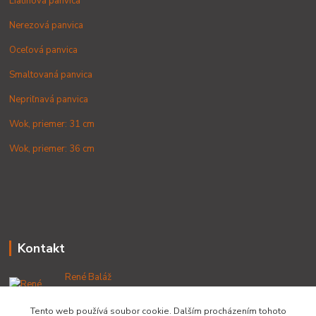
Liatinová panvica
Nerezová panvica
Oceľová panvica
Smaltovaná panvica
Nepriľnavá panvica
Wok, priemer: 31 cm
Wok, priemer: 36 cm
Kontakt
René Baláž
+421 902 212 007
od 8:00 - do 16:00 hod
Tento web používá soubor cookie. Dalším procházením tohoto