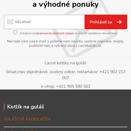
a výhodné ponuky
Prihlásiť sa
Súhlasím so
spracovaním osobných údajov
za účelom zasielania newslettera.
Nechajte nám svoj e-mail a pošleme vám novinky, sezónne inšpirácie, recepty,
praktické rady a vybrané akcie z Lacnekotliky.sk.
Lacné kotlíky na guláš
Sklad,stav objednávok, osobný odber, reklamácie: +421 902 212
007
e-shop: +421 905 580 562
Kotlík na guláš
GULÁŠOVÁ KALKULAČKA