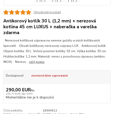
Ohodnotiť produkt
Antikorový kotlík 30 L (1,2 mm) + nerezová
kotlina 45 cm LUXUS + naberačka a vareška
zdarma
Nerezová kotlíková súprava na varenie gulášu a iných kotlíkových
špecialít. Obsah kotlíkovej nerezovej súpravy LUX: Antikorový kotlík
Objem kotlíka: 30 L. Vrchný priemer kotlíky: 53 cm. Výška kotlíka: 35 cm.
Hrúbka kotlíka: 1,2 mm. Materiál: nerez s povrchovou úpravou (antikor,
INOX). Nerezo...
celý popis
Dostupnosť
momentálne vypredané
290,00 EUR
/
ks
235,77 EUR
bez DPH
Momentálne nie je k dispozícii
Číslo produktu:
16304512