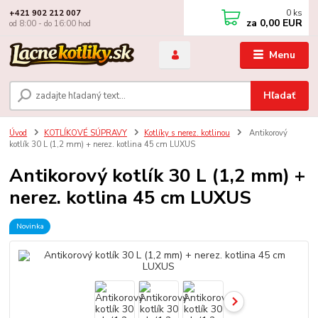
0
ks
+421 902 212 007
za
0,00 EUR
od 8:00 - do 16:00 hod
Menu
Hľadať
Úvod
KOTLÍKOVÉ SÚPRAVY
Kotlíky s nerez. kotlinou
Antikorový
kotlík 30 L (1,2 mm) + nerez. kotlina 45 cm LUXUS
Antikorový kotlík 30 L (1,2 mm) +
nerez. kotlina 45 cm LUXUS
Novinka