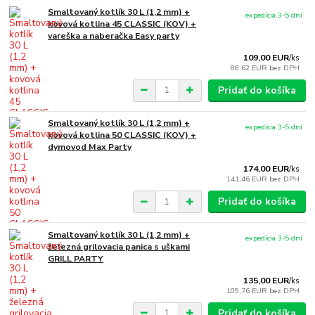
Smaltovaný kotlík 30 L (1,2 mm) +
expedícia 3-5 dní
kovová kotlina 45 CLASSIC (KOV) +
vareška a naberačka Easy party
109,00 EUR
/
ks
88,62 EUR
bez DPH
Pridať do košíka
Smaltovaný kotlík 30 L (1,2 mm) +
expedícia 3-5 dní
kovová kotlina 50 CLASSIC (KOV) +
dymovod Max Party
174,00 EUR
/
ks
141,46 EUR
bez DPH
Pridať do košíka
Smaltovaný kotlík 30 L (1,2 mm) +
expedícia 3-5 dní
železná grilovacia panica s uškami
GRILL PARTY
135,00 EUR
/
ks
109,76 EUR
bez DPH
Pridať do košíka