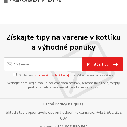
Smaltovaný kotlík + kotlina
Získajte tipy na varenie v kotlíku
a výhodné ponuky
Prihlásiť sa
Súhlasím so
spracovaním osobných údajov
za účelom zasielania newslettera.
Nechajte nám svoj e-mail a pošleme vám novinky, sezónne inšpirácie, recepty,
praktické rady a vybrané akcie z Lacnekotliky.sk.
Lacné kotlíky na guláš
Sklad,stav objednávok, osobný odber, reklamácie: +421 902 212
007
e-shop: +421 905 580 562