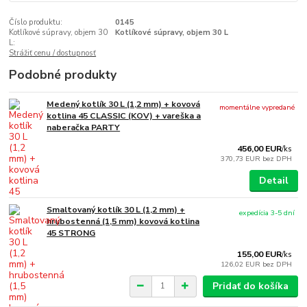
Číslo produktu:
0145
Kotlíkové súpravy, objem 30
Kotlíkové súpravy, objem 30 L
L:
Strážiť cenu / dostupnosť
Podobné produkty
Medený kotlík 30 L (1,2 mm) + kovová
momentálne vypredané
kotlina 45 CLASSIC (KOV) + vareška a
naberačka PARTY
456,00 EUR
/
ks
370,73 EUR
bez DPH
Detail
Smaltovaný kotlík 30 L (1,2 mm) +
expedícia 3-5 dní
hrubostenná (1,5 mm) kovová kotlina
45 STRONG
155,00 EUR
/
ks
126,02 EUR
bez DPH
Pridať do košíka