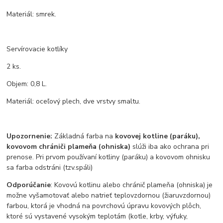
Materiál: smrek.
Servírovacie kotlíky
2 ks.
Objem: 0,8 L.
Materiál: oceľový plech, dve vrstvy smaltu.
Upozornenie:
Základná farba na
kovovej kotline (paráku),
kovovom chrániči plameňa (ohniska)
slúži iba ako ochrana pri
prenose. Pri prvom používaní kotliny (paráku) a kovovom ohnisku
sa farba odstráni (tzv.spáli)
Odporúčanie
: Kovovú kotlinu alebo chránič plameňa (ohniska) je
možne vyšamotovať alebo natrieť teplovzdornou (žiaruvzdornou)
farbou, ktorá je vhodná na povrchovú úpravu kovových plôch,
ktoré sú vystavené vysokým teplotám (kotle, krby, výfuky,