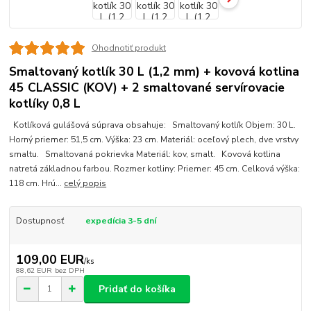
Ohodnotiť produkt
Smaltovaný kotlík 30 L (1,2 mm) + kovová kotlina
45 CLASSIC (KOV) + 2 smaltované servírovacie
kotlíky 0,8 L
Kotlíková gulášová súprava obsahuje: Smaltovaný kotlík Objem: 30 L.
Horný priemer: 51,5 cm. Výška: 23 cm. Materiál: oceľový plech, dve vrstvy
smaltu. Smaltovaná pokrievka Materiál: kov, smalt. Kovová kotlina
natretá základnou farbou. Rozmer kotliny: Priemer: 45 cm. Celková výška:
118 cm. Hrú...
celý popis
Dostupnosť
expedícia 3-5 dní
109,00 EUR
/
ks
88,62 EUR
bez DPH
Pridať do košíka