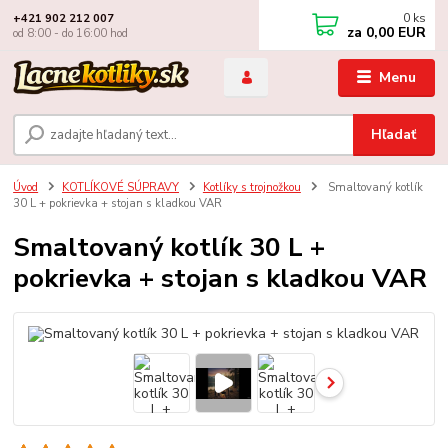
0
ks
+421 902 212 007
za
0,00 EUR
od 8:00 - do 16:00 hod
Menu
Hľadať
Úvod
KOTLÍKOVÉ SÚPRAVY
Kotlíky s trojnožkou
Smaltovaný kotlík
30 L + pokrievka + stojan s kladkou VAR
Smaltovaný kotlík 30 L +
pokrievka + stojan s kladkou VAR