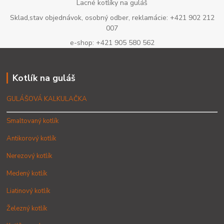
Lacné kotlíky na guláš
Sklad,stav objednávok, osobný odber, reklamácie: +421 902 212
007
e-shop: +421 905 580 562
Kotlík na guláš
GULÁŠOVÁ KALKULAČKA
Smaltovaný kotlík
Antikorový kotlík
Nerezový kotlík
Medený kotlík
Liatinový kotlík
Železný kotlík