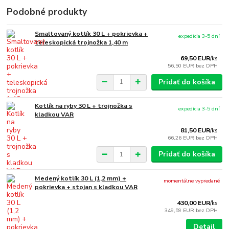
Podobné produkty
Smaltovaný kotlík 30 L + pokrievka +
expedícia 3-5 dní
teleskopická trojnožka 1,40 m
69,50 EUR
/
ks
56,50 EUR
bez DPH
Pridať do košíka
Kotlík na ryby 30 L + trojnožka s
expedícia 3-5 dní
kladkou VAR
81,50 EUR
/
ks
66,26 EUR
bez DPH
Pridať do košíka
Medený kotlík 30 L (1,2 mm) +
momentálne vypredané
pokrievka + stojan s kladkou VAR
430,00 EUR
/
ks
349,59 EUR
bez DPH
Detail