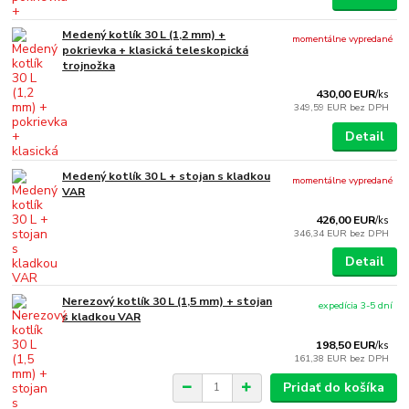
Medený kotlík 30 L (1,2 mm) +
momentálne vypredané
pokrievka + klasická teleskopická
trojnožka
430,00 EUR
/
ks
349,59 EUR
bez DPH
Detail
Medený kotlík 30 L + stojan s kladkou
momentálne vypredané
VAR
426,00 EUR
/
ks
346,34 EUR
bez DPH
Detail
Nerezový kotlík 30 L (1,5 mm) + stojan
expedícia 3-5 dní
s kladkou VAR
198,50 EUR
/
ks
161,38 EUR
bez DPH
Pridať do košíka