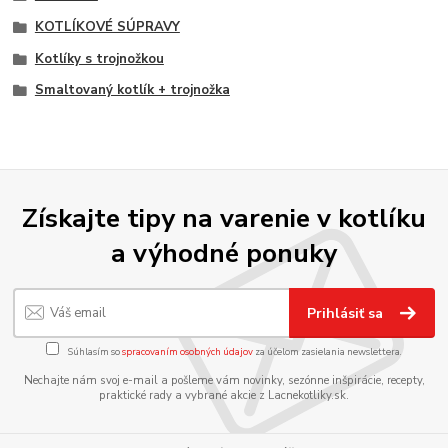
KOTLÍKOVÉ SÚPRAVY
Kotlíky s trojnožkou
Smaltovaný kotlík + trojnožka
Získajte tipy na varenie v kotlíku
a výhodné ponuky
Prihlásiť sa
Súhlasím so
spracovaním osobných údajov
za účelom zasielania newslettera.
Nechajte nám svoj e-mail a pošleme vám novinky, sezónne inšpirácie, recepty,
praktické rady a vybrané akcie z Lacnekotliky.sk.