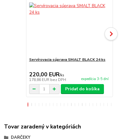
Servírovacia súprava SMALT BLACK 24 ks
Sito-nabera
220,00 EUR
4,50 EU
/
ks
expedícia 3-5 dní
178,86 EUR
bez DPH
3,66 EUR
be
Pridať do košíka
Tovar zaradený v kategóriách
DARČEKY