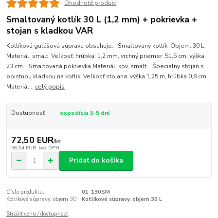
Ohodnotiť produkt
Smaltovaný kotlík 30 L (1,2 mm) + pokrievka +
stojan s kladkou VAR
Kotlíková gulášová súprava obsahuje: Smaltovaný kotlík. Objem: 30 L.
Materiál: smalt. Veľkosť: hrúbka: 1,2 mm, vrchný priemer: 51,5 cm, výška:
23 cm. Smaltovaná pokrievka Materiál: kov, smalt. Špecialny stojan s
poistnou kladkou na kotlík. Veľkosť stojana: výška 1,25 m, hrúbka 0,8 cm.
Materiál...
celý popis
Dostupnosť
expedícia 3-5 dní
72,50 EUR
/
ks
58,94 EUR
bez DPH
Pridať do košíka
Číslo produktu:
01-130SM
Kotlíkové súpravy, objem 30
Kotlíkové súpravy, objem 30 L
L:
Strážiť cenu / dostupnosť