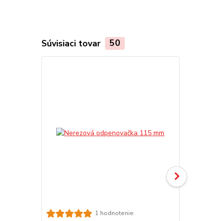
Súvisiaci tovar
50
Smaltovaná
1 hodnotenie