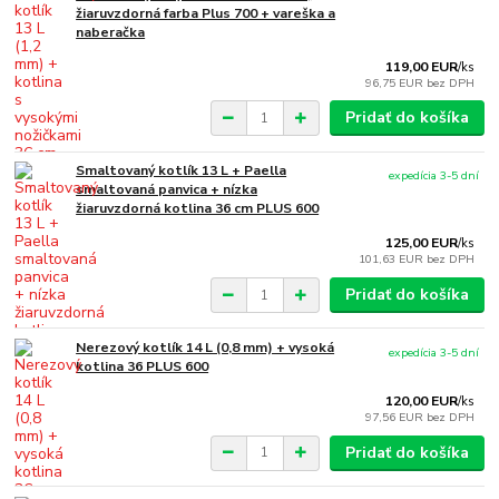
žiaruvzdorná farba Plus 700 + vareška a
naberačka
119,00 EUR
/
ks
96,75 EUR
bez DPH
Pridať do košíka
Smaltovaný kotlík 13 L + Paella
expedícia 3-5 dní
smaltovaná panvica + nízka
žiaruvzdorná kotlina 36 cm PLUS 600
125,00 EUR
/
ks
101,63 EUR
bez DPH
Pridať do košíka
Nerezový kotlík 14 L (0,8 mm) + vysoká
expedícia 3-5 dní
kotlina 36 PLUS 600
120,00 EUR
/
ks
97,56 EUR
bez DPH
Pridať do košíka