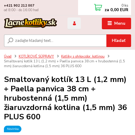
0
ks
+421 902 212 007
za
0,00 EUR
od 8:00 - do 16:00 hod
Menu
Hľadať
Úvod
KOTLÍKOVÉ SÚPRAVY
Kotlíky s ohňovzdor. kotlinou
Smaltovaný kotlík 13 L (1,2 mm) + Paella panvica 38 cm + hrubostenná (1,5
mm) žiaruvzdorná kotlina (1,5 mm) 36 PLUS 600
Smaltovaný kotlík 13 L (1,2 mm)
+ Paella panvica 38 cm +
hrubostenná (1,5 mm)
žiaruvzdorná kotlina (1,5 mm) 36
PLUS 600
Novinka