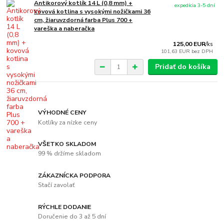
Antikorový kotlík 14 L (0,8 mm) +
expedícia 3-5 dní
kovová kotlina s vysokými nožičkami 36
cm, žiaruvzdorná farba Plus 700 +
vareška a naberačka
125,00 EUR
/
ks
101,63 EUR
bez DPH
Pridať do košíka
VÝHODNÉ CENY
Kotlíky za nízke ceny
VŠETKO SKLADOM
99 % držíme skladom
ZÁKAZNÍCKA PODPORA
Stačí zavolať
RÝCHLE DODANIE
Doručenie do 3 až 5 dní