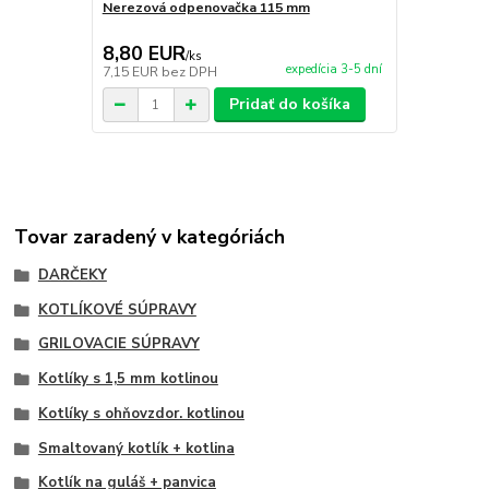
Nerezová odpenovačka 115 mm
8,80 EUR
6,50 EU
/
ks
expedícia 3-5 dní
7,15 EUR
bez DPH
5,28 EUR
be
Pridať do košíka
Tovar zaradený v kategóriách
DARČEKY
KOTLÍKOVÉ SÚPRAVY
GRILOVACIE SÚPRAVY
Kotlíky s 1,5 mm kotlinou
Kotlíky s ohňovzdor. kotlinou
Smaltovaný kotlík + kotlina
Kotlík na guláš + panvica