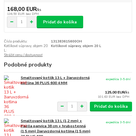
168,00 EUR
/
ks
136,59 EUR
bez DPH
Pridať do košíka
Číslo produktu:
131383615600OH
Kotlíkové súpravy, objem 20
Kotlíkové súpravy, objem 20 L
L:
Strážiť cenu / dostupnosť
Podobné produkty
Smaltovaný kotlík 13 L + žiaruvzdorná
expedícia 3-5 dní
kotlina 36 PLUS 600 4 MM
125,00 EUR
/
ks
101,63 EUR
bez DPH
Pridať do košíka
Smaltovaný kotlík 13 L (1,2 mm) +
expedícia 3-5 dní
Paella panvica 38 cm + hrubostenná
(1,5 mm) žiaruvzdorná kotlina (1,5 mm)