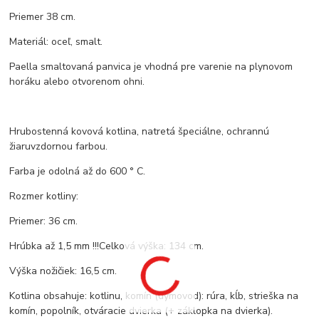
Priemer 38 cm.
Materiál: oceľ, smalt.
Paella smaltovaná panvica je vhodná pre varenie na plynovom
horáku alebo otvorenom ohni.
Hrubostenná kovová kotlina, natretá špeciálne, ochrannú
žiaruvzdornou farbou.
Farba je odolná až do 600 ° C.
Rozmer kotliny:
Priemer: 36 cm.
Hrúbka až 1,5 mm !!!Celková výška: 134 cm.
Výška nožičiek: 16,5 cm.
Kotlina obsahuje: kotlinu, komín (dymovod): rúra, kĺb, strieška na
komín, popolník, otváracie dvierka (+ záklopka na dvierka).