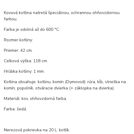
Kovová kotlina natretá špeciálnou, ochrannou ohňovzdornou
farbou.
Farba je odolná až do 600 °C.
Rozmer kotliny:
Priemer: 42 cm.
Celková výška: 118 cm.
Hrúbka kotliny: 1 mm.
Kotlina obsahuje: kotlinu, komín (Dymovod): rúra, kĺb, strieška na
komín, popolník, otváracie dvierka (+ záklopka na dvierka).
Materiál: kov, ohňovzdorná farba.
Farba: šedá.
Nerezová pokrievka na 20 L. kotlík.