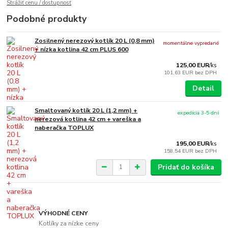
Strážiť cenu / dostupnosť
Podobné produkty
Zosilnený nerezový kotlík 20 L (0,8 mm)
momentálne vypredané
+ nízka kotlina 42 cm PLUS 600
125,00 EUR
/
ks
101,63 EUR
bez DPH
Detail
Smaltovaný kotlík 20 L (1,2 mm) +
expedícia 3-5 dní
nerezová kotlina 42 cm + vareška a
naberačka TOPLUX
195,00 EUR
/
ks
158,54 EUR
bez DPH
Pridať do košíka
VÝHODNÉ CENY
Kotlíky za nízke ceny