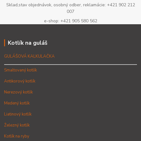
Sklad,stav objednávok, osobný odber, reklamácie: +421 902 212
007
e-shop: +421 905 580 562
Kotlík na guláš
GULÁŠOVÁ KALKULAČKA
Smaltovaný kotlík
Antikorový kotlík
Nerezový kotlík
Medený kotlík
Liatinový kotlík
Železný kotlík
Kotlík na ryby