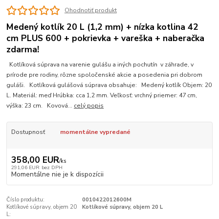
Ohodnotiť produkt
Medený kotlík 20 L (1,2 mm) + nízka kotlina 42
cm PLUS 600 + pokrievka + vareška + naberačka
zdarma!
Kotlíková súprava na varenie gulášu a iných pochutín v záhrade, v
prírode pre rodiny, rôzne spoločenské akcie a posedenia pri dobrom
guláši. Kotlíková gulášová súprava obsahuje: Medený kotlík Objem: 20
L. Materiál: meď Hrúbka: cca 1,2 mm. Veľkosť: vrchný priemer: 47 cm,
výška: 23 cm. Kovová...
celý popis
Dostupnosť
momentálne vypredané
358,00 EUR
/
ks
291,06 EUR
bez DPH
Momentálne nie je k dispozícii
Číslo produktu:
0010422012600M
Kotlíkové súpravy, objem 20
Kotlíkové súpravy, objem 20 L
L: