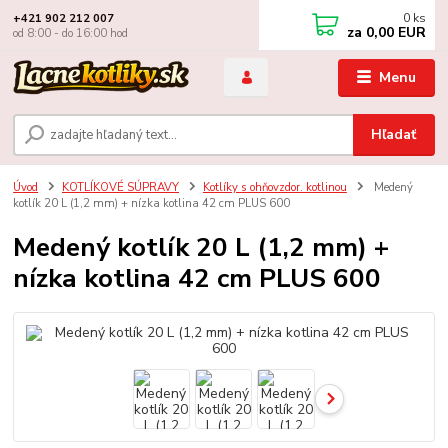
0
ks
+421 902 212 007
za
0,00 EUR
od 8:00 - do 16:00 hod
Menu
Hľadať
Úvod
KOTLÍKOVÉ SÚPRAVY
Kotlíky s ohňovzdor. kotlinou
Medený
kotlík 20 L (1,2 mm) + nízka kotlina 42 cm PLUS 600
Medený kotlík 20 L (1,2 mm) +
nízka kotlina 42 cm PLUS 600