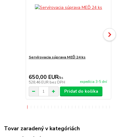
Servírovacia súprava MEĎ 24 ks
Horák 7 kW 
príslušenst
650,00 EUR
65,00 E
/
ks
expedícia 3-5 dní
528,46 EUR
bez DPH
52,85 EUR
b
Pridať do košíka
Tovar zaradený v kategóriách