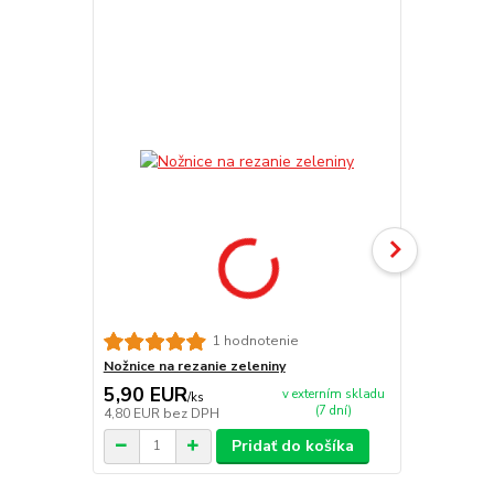
TOP produkt
1 hodnotenie
Nožnice na rezanie zeleniny
Smaltovaná 
5,90 EUR
49,90 E
v externím skladu
/
ks
(7 dní)
4,80 EUR
bez DPH
40,57 EUR
b
Pridať do košíka