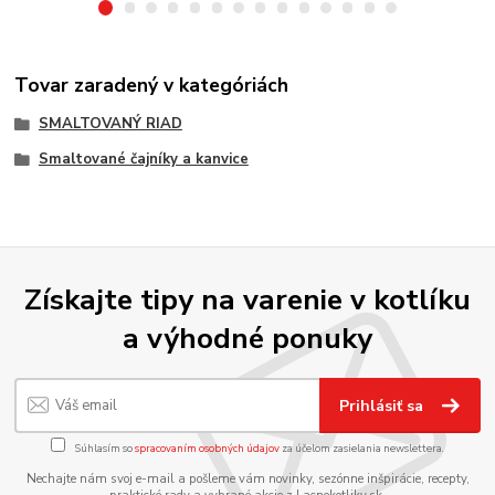
Tovar zaradený v kategóriách
SMALTOVANÝ RIAD
Smaltované čajníky a kanvice
Získajte tipy na varenie v kotlíku
a výhodné ponuky
Prihlásiť sa
Súhlasím so
spracovaním osobných údajov
za účelom zasielania newslettera.
Nechajte nám svoj e-mail a pošleme vám novinky, sezónne inšpirácie, recepty,