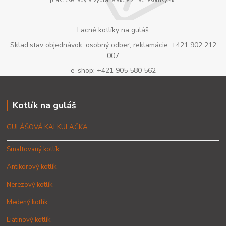
praktické rady a vybrané akcie z Lacnekotliky.sk.
Lacné kotlíky na guláš
Sklad,stav objednávok, osobný odber, reklamácie: +421 902 212
007
e-shop: +421 905 580 562
Kotlík na guláš
GULÁŠOVÁ KALKULAČKA
Smaltovaný kotlík
Antikorový kotlík
Nerezový kotlík
Medený kotlík
Liatinový kotlík