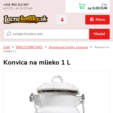
0
ks
+421 902 212 007
za
0,00 EUR
od 8:00 - do 16:00 hod
Menu
Hľadať
Úvod
SMALTOVANÝ RIAD
Smaltované čajníky a kanvice
Konvica na
mlieko 1 L
Konvica na mlieko 1 L