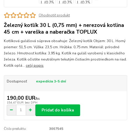
Ohodnotiť produkt
Železný kotlík 30 L (0,75 mm) + nerezová kotlina
45 cm + vareška a naberačka TOPLUX
Kotlíková gulášová súprava obsahuje: Železný kotlík Objem: 30 L. Horný
priemer: 51,5 cm. Výška: 23,5 cm. Hrúbka: 0,75 mm. Materiál: prírodné
železo. Hmotnosť kotlíka: 3,95 kg. Kotlík na guláš vyrobený s klasického
železa. Kotlík očistite neutrálnym tekutým čistiacím prostriedkom na riad.
Kotlík oplá...
celý popis
Dostupnosť
expedícia 3-5 dní
190,00 EUR
/
ks
154,47 EUR
bez DPH
Pridať do košíka
Číslo produktu:
3007545