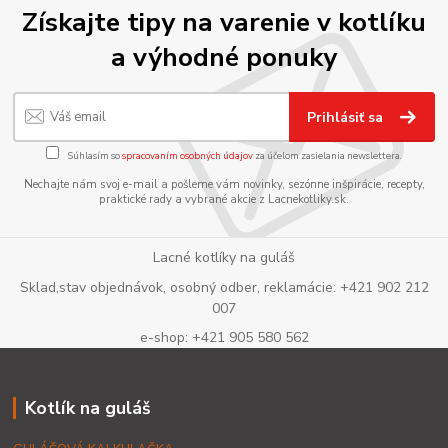
Získajte tipy na varenie v kotlíku
a výhodné ponuky
Prihlásiť sa
Súhlasím so
spracovaním osobných údajov
za účelom zasielania newslettera.
Nechajte nám svoj e-mail a pošleme vám novinky, sezónne inšpirácie, recepty,
praktické rady a vybrané akcie z Lacnekotliky.sk.
Lacné kotlíky na guláš
Sklad,stav objednávok, osobný odber, reklamácie: +421 902 212
007
e-shop: +421 905 580 562
Kotlík na guláš