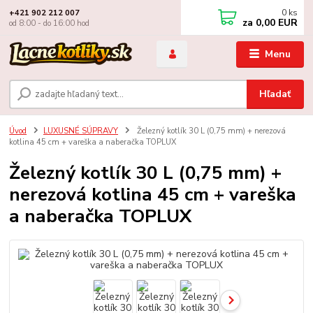
0
ks
+421 902 212 007
za
0,00 EUR
od 8:00 - do 16:00 hod
Menu
Hľadať
Úvod
LUXUSNÉ SÚPRAVY
Železný kotlík 30 L (0,75 mm) + nerezová
kotlina 45 cm + vareška a naberačka TOPLUX
Železný kotlík 30 L (0,75 mm) +
nerezová kotlina 45 cm + vareška
a naberačka TOPLUX