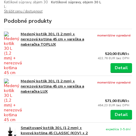
Kotlíkové súpravy, objem 30
Kotlíkové súpravy, objem 30 L
L:
Strážiť cenu / dostupnosť
Podobné produkty
Medený kotlík 30 L (1,2 mm) +
momentálne vypredané
nerezová kotlina 45 cm + vareška a
naberačka TOPLUX
520,00 EUR
/
ks
422,76 EUR
bez DPH
Detail
Medený kotlík 30 L (1,2 mm) +
momentálne vypredané
nerezová kotlina 45 cm + vareška a
naberačka LUX
571,00 EUR
/
ks
464,23 EUR
bez DPH
Detail
Smaltovaný kotlík 30 L (1,2 mm) +
expedícia 3-5 dní
kovová kotlina 45 CLASSIC (KOV) + 2