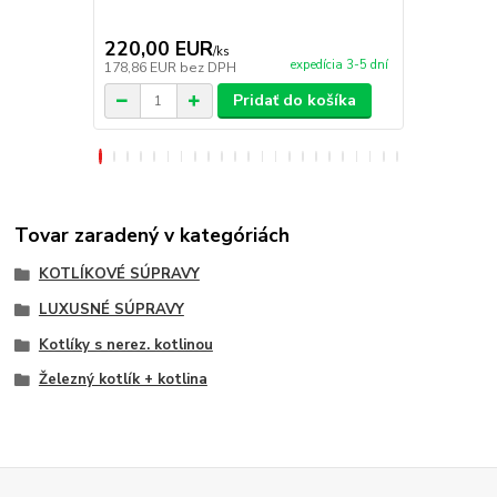
Servírovaci
220,00 EUR
2,90 EU
/
ks
expedícia 3-5 dní
178,86 EUR
bez DPH
2,36 EUR
be
Pridať do košíka
Tovar zaradený v kategóriách
KOTLÍKOVÉ SÚPRAVY
LUXUSNÉ SÚPRAVY
Kotlíky s nerez. kotlinou
Železný kotlík + kotlina