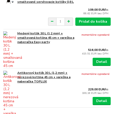
smaltované servírovacie kotlíky 0,8 L
109,00 EUR
/
ks
88,62 EUR
bez DPH
Pridať do košíka
Medený kotlik 30 L (1,2 mm) +
momentálne vypredané
smaltovaná kotlina 45 cm + vareška a
naberačka Easy party
516,00 EUR
/
ks
419,51 EUR
bez DPH
Detail
Antikorový kotlík 30 L (1,2 mm) +
momentálne vypredané
nerezová kotlina 45 cm + vareška a
naberačka TOPLUX
229,00 EUR
/
ks
186,18 EUR
bez DPH
Detail