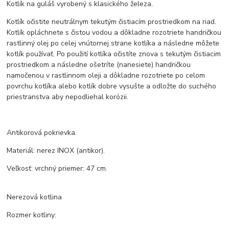
Kotlík na guláš vyrobený s klasického železa.
Kotlík očistite neutrálnym tekutým čistiacím prostriedkom na riad.
Kotlík opláchnete s čistou vodou a dôkladne rozotriete handričkou
rastlinný olej po celej vnútornej strane kotlíka a následne môžete
kotlík používať. Po použití kotlíka očistíte znova s tekutým čistiacim
prostriedkom a následne ošetríte (nanesiete) handričkou
namočenou v rastlinnom oleji a dôkladne rozotriete po celom
povrchu kotlíka alebo kotlík dobre vysušte a odložte do suchého
priestranstva aby nepodliehal korózii.
Antikorová pokrievka.
Materiál: nerez INOX (antikor).
Veľkosť: vrchný priemer: 47 cm.
Nerezová kotlina
Rozmer kotliny: