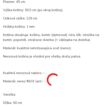
Priemer: 45 cm.
Výška kotliny: 50,5 cm (po okraj kotliny).
Celková výška: 119 cm.
Hrúbka kotliny: 1 mm.
Kotlina obsahuje: kotlinu, komín (dymovod): rúra, kĺb, strieška na
komín, popolník, otváracie dvierka (+ záklopka na dvierka).
Materiál: kvalitná nehrdzavejúca oceľ (nerez).
Nerezová kotlina je vhodná pre všetky druhy paliva.
Kvalitná nerezová naberačka.
Materiál: nerez INOX (antikor).
Vareška
Dĺžka: 50 cm