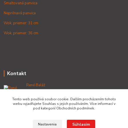
Smaltovaná panvica
Nepriľnavá panvica
Wok, priemer: 31 cm
Wok, priemer: 36 cm
Kontakt
René Baláž
+421 902 212 007
od 8:00 - do 16:00 hod
Tento web používá soubor cookie. Dalším procházením tohoto
webu vyjadřujete Souhlas s jejich používáním. Více informací v
info@lacnekotliky.sk
pod kategorií Obchodních podmínek.
Súhlasím
Nastavenia