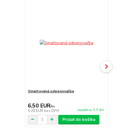
Smaltovaná odpenovačka
Nerezová o
6,50 EUR
8,80 EU
/
ks
expedícia 3-5 dní
5,28 EUR
bez DPH
7,15 EUR
be
Pridať do košíka