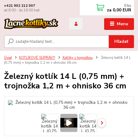
0
ks
+421 902 212 007
za
0,00 EUR
od 8:00 - do 16:00 hod
Menu
Hľadať
Úvod
KOTLÍKOVÉ SÚPRAVY
Kotlíky s trojnožkou
Železný kotlík 14 L
(0,75 mm) + trojnožka 1,2 m + ohnisko 36 cm
Železný kotlík 14 L (0,75 mm) +
trojnožka 1,2 m + ohnisko 36 cm