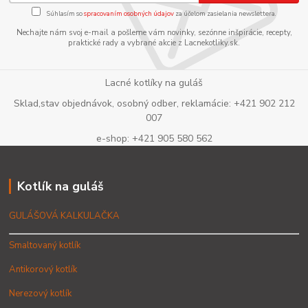
Súhlasím so
spracovaním osobných údajov
za účelom zasielania newslettera.
Nechajte nám svoj e-mail a pošleme vám novinky, sezónne inšpirácie, recepty,
praktické rady a vybrané akcie z Lacnekotliky.sk.
Lacné kotlíky na guláš
Sklad,stav objednávok, osobný odber, reklamácie: +421 902 212
007
e-shop: +421 905 580 562
Kotlík na guláš
GULÁŠOVÁ KALKULAČKA
Smaltovaný kotlík
Antikorový kotlík
Nerezový kotlík