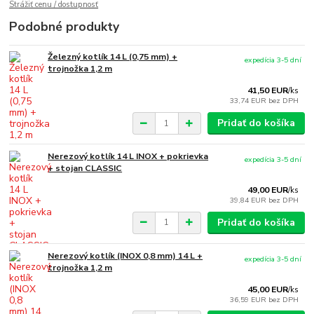
Strážiť cenu / dostupnosť
Podobné produkty
Železný kotlík 14 L (0,75 mm) +
expedícia 3-5 dní
trojnožka 1,2 m
41,50 EUR
/
ks
33,74 EUR
bez DPH
Pridať do košíka
Nerezový kotlík 14 L INOX + pokrievka
expedícia 3-5 dní
+ stojan CLASSIC
49,00 EUR
/
ks
39,84 EUR
bez DPH
Pridať do košíka
Nerezový kotlík (INOX 0,8 mm) 14 L +
expedícia 3-5 dní
trojnožka 1,2 m
45,00 EUR
/
ks
36,59 EUR
bez DPH