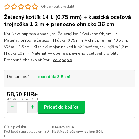
Ohodnotiť produkt
Železný kotlík 14 L (0,75 mm) + klasická oceľová
trojnožka 1,2 m + prenosné ohnisko 36 cm
Kotlíková súprava obsahuje: Železný kotlík Veľkosť: Objem: 14 L.
Materiál: prírodné železo. Hrúbka: 0,75 mm. Vrchný priemer: 40,5 cm.
Výška: 18,5 cm. Klasický stojan na kotlík. Veľkosť stojanu: Výška 1,2 m.
Hrúbka 10 mm. Materiál: vyrobené s pevného oceľového profilu.
Prenosné ohnisko Vnútor...
celý popis
Dostupnosť
expedícia 3-5 dní
58,50 EUR
/
ks
47,56 EUR
bez DPH
Pridať do košíka
Číslo produktu:
8140753604
Kotlíkové súpravy, objem 30
Kotlíkové súpravy, objem 30 L
L: