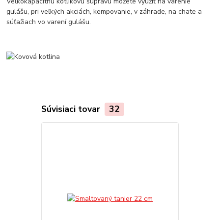
Veľkokapacitnú kotlíkovú súpravu môžete využiť na varenie
gulášu, pri veľkých akciách, kempovanie, v záhrade, na chate a
súťažiach vo varení gulášu.
Súvisiaci tovar
32