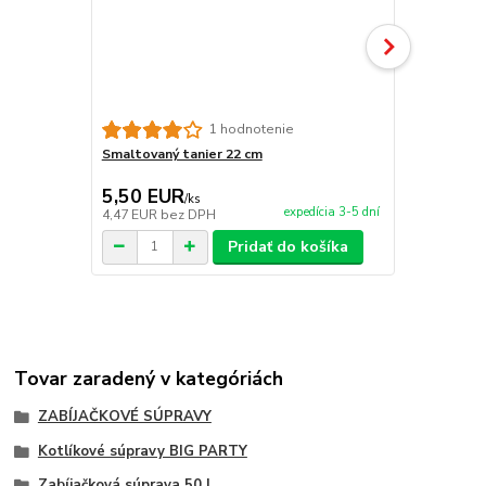
Tlačidlo na
1 hodnotenie
Smaltovaný tanier 22 cm
5,50 EUR
19,00 E
/
ks
expedícia 3-5 dní
4,47 EUR
bez DPH
15,45 EUR
b
Pridať do košíka
Tovar zaradený v kategóriách
ZABÍJAČKOVÉ SÚPRAVY
Kotlíkové súpravy BIG PARTY
Zabíjačková súprava 50 L