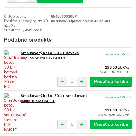
Číslo produktu:
8505060020BP
Kotlíkové súpravy, objem 40
Kotlíkové súpravy, objem 40 až 50 L
až 50 L:
Strážiť cenu / dostupnosť
Podobné produkty
Smaltovaný kotol 50 L + kovová
expedícia 3-5 dní
kotlina 50 cm BIG PARTY
190,00 EUR
/
ks
154,47 EUR
bez DPH
Pridať do košíka
Smaltovaný kotol 50 L + smaltované
expedícia 3-5 dní
taniere BIG PARTY
221,00 EUR
/
ks
179,67 EUR
bez DPH
Pridať do košíka