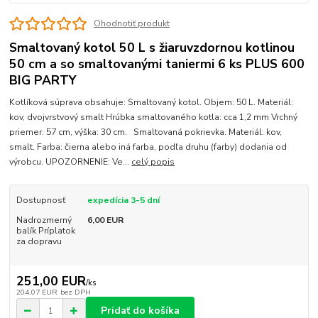
Ohodnotiť produkt
Smaltovaný kotol 50 L s žiaruvzdornou kotlinou
50 cm a so smaltovanými taniermi 6 ks PLUS 600
BIG PARTY
Kotlíková súprava obsahuje: Smaltovaný kotol. Objem: 50 L. Materiál:
kov, dvojvrstvový smalt Hrúbka smaltovaného kotla: cca 1,2 mm Vrchný
priemer: 57 cm, výška: 30 cm. Smaltovaná pokrievka. Materiál: kov,
smalt. Farba: čierna alebo iná farba, podľa druhu (farby) dodania od
výrobcu. UPOZORNENIE: Ve...
celý popis
Dostupnosť
expedícia 3-5 dní
Nadrozmerný
6,00 EUR
balík Príplatok
za dopravu
251,00 EUR
/
ks
204,07 EUR
bez DPH
Pridať do košíka