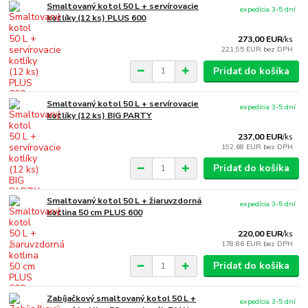
Smaltovaný kotol 50 L + servírovacie
expedícia 3-5 dní
kotlíky (12 ks) PLUS 600
273,00 EUR
/
ks
221,95 EUR
bez DPH
Pridať do košíka
Smaltovaný kotol 50 L + servírovacie
expedícia 3-5 dní
kotlíky (12 ks) BIG PARTY
237,00 EUR
/
ks
192,68 EUR
bez DPH
Pridať do košíka
Smaltovaný kotol 50 L + žiaruvzdorná
expedícia 3-5 dní
kotlina 50 cm PLUS 600
220,00 EUR
/
ks
178,86 EUR
bez DPH
Pridať do košíka
Zabíjačkový smaltovaný kotol 50 L +
expedícia 3-5 dní