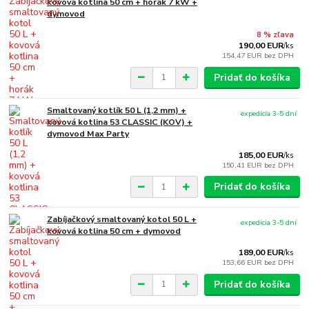
kovová kotlina 50 cm + horák 7 kW +
dymovod
8 % zľava
190,00 EUR
/
ks
154,47 EUR
bez DPH
Pridať do košíka
Smaltovaný kotlík 50 L (1,2 mm) +
expedícia 3-5 dní
kovová kotlina 53 CLASSIC (KOV) +
dymovod Max Party
185,00 EUR
/
ks
150,41 EUR
bez DPH
Pridať do košíka
Zabíjačkový smaltovaný kotol 50 L +
expedícia 3-5 dní
kovová kotlina 50 cm + dymovod
189,00 EUR
/
ks
153,66 EUR
bez DPH
Pridať do košíka