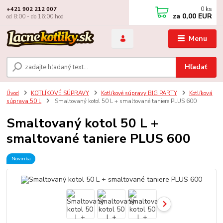
0
ks
+421 902 212 007
za
0,00 EUR
od 8:00 - do 16:00 hod
Menu
Hľadať
Úvod
KOTLÍKOVÉ SÚPRAVY
Kotlíkové súpravy BIG PARTY
Kotlíková
súprava 50 L
Smaltovaný kotol 50 L + smaltované taniere PLUS 600
Smaltovaný kotol 50 L +
smaltované taniere PLUS 600
Novinka