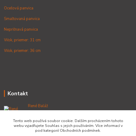
Oceľová panvica
Smaltovaná panvica
Nepriľnavá panvica
Wok, priemer: 31 cm
Wok, priemer: 36 cm
Kontakt
René Baláž
+421 902 212 007
od 8:00 - do 16:00 hod
Tento web používá soubor cookie. Dalším procházením tohoto
webu vyjadřujete Souhlas s jejich používáním. Více informací v
info@lacnekotliky.sk
pod kategorií Obchodních podmínek.