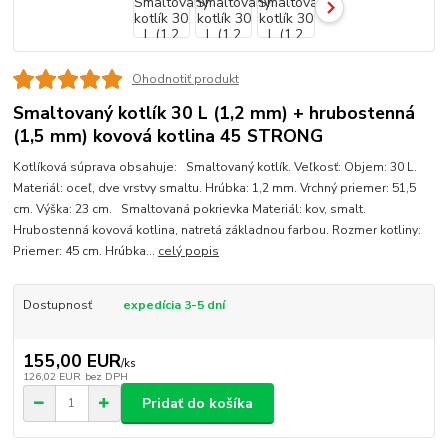
Ohodnotiť produkt
Smaltovaný kotlík 30 L (1,2 mm) + hrubostenná
(1,5 mm) kovová kotlina 45 STRONG
Kotlíková súprava obsahuje: Smaltovaný kotlík. Veľkosť: Objem: 30 L.
Materiál: oceľ, dve vrstvy smaltu. Hrúbka: 1,2 mm. Vrchný priemer: 51,5
cm. Výška: 23 cm. Smaltovaná pokrievka Materiál: kov, smalt.
Hrubostenná kovová kotlina, natretá základnou farbou. Rozmer kotliny:
Priemer: 45 cm. Hrúbka...
celý popis
Dostupnosť
expedícia 3-5 dní
155,00 EUR
/
ks
126,02 EUR
bez DPH
Pridať do košíka