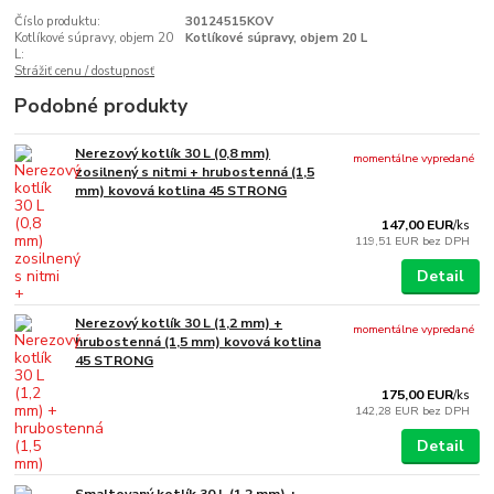
Číslo produktu:
30124515KOV
Kotlíkové súpravy, objem 20
Kotlíkové súpravy, objem 20 L
L:
Strážiť cenu / dostupnosť
Podobné produkty
Nerezový kotlík 30 L (0,8 mm)
momentálne vypredané
zosilnený s nitmi + hrubostenná (1,5
mm) kovová kotlina 45 STRONG
147,00 EUR
/
ks
119,51 EUR
bez DPH
Detail
Nerezový kotlík 30 L (1,2 mm) +
momentálne vypredané
hrubostenná (1,5 mm) kovová kotlina
45 STRONG
175,00 EUR
/
ks
142,28 EUR
bez DPH
Detail
Smaltovaný kotlík 30 L (1,2 mm) +