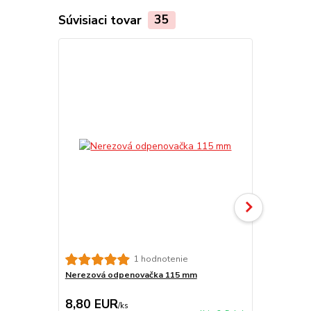
Súvisiaci tovar
35
Smaltovaná
1 hodnotenie
Nerezová odpenovačka 115 mm
8,80 EUR
6,50 EU
/
ks