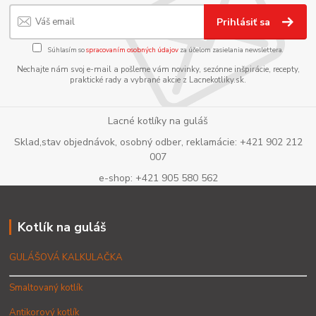
Prihlásiť sa
Súhlasím so
spracovaním osobných údajov
za účelom zasielania newslettera.
Nechajte nám svoj e-mail a pošleme vám novinky, sezónne inšpirácie, recepty,
praktické rady a vybrané akcie z Lacnekotliky.sk.
Lacné kotlíky na guláš
Sklad,stav objednávok, osobný odber, reklamácie: +421 902 212
007
e-shop: +421 905 580 562
Kotlík na guláš
GULÁŠOVÁ KALKULAČKA
Smaltovaný kotlík
Antikorový kotlík