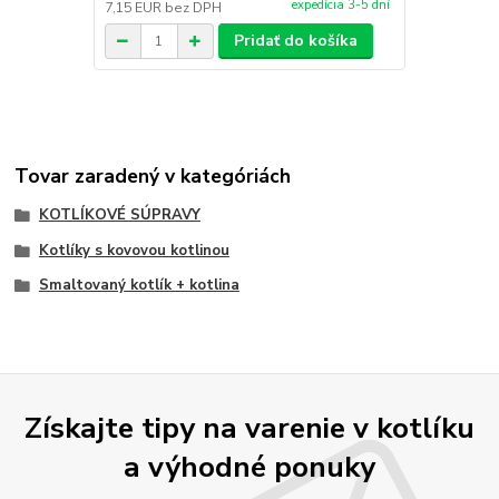
expedícia 3-5 dní
7,15 EUR
bez DPH
5,28 EUR
be
Pridať do košíka
Tovar zaradený v kategóriách
KOTLÍKOVÉ SÚPRAVY
Kotlíky s kovovou kotlinou
Smaltovaný kotlík + kotlina
Získajte tipy na varenie v kotlíku
a výhodné ponuky