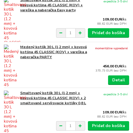
expedícia 3-5 dní
kovová kotlina 45 CLASSIC (KOV) +
vareška a naberačka Easy party
109,00 EUR
/
ks
88,62 EUR
bez DPH
Pridať do košíka
Medený kotlík 30 L (1,2 mm) + kovová
momentálne vypredané
kotlina 45 CLASSIC (KOV) + vareška a
naberačka PARTY
456,00 EUR
/
ks
370,73 EUR
bez DPH
Detail
Smaltovaný kotlík 30 L (1,2 mm) +
expedícia 3-5 dní
kovová kotlina 45 CLASSIC (KOV) + 2
smaltované servírovacie kotlíky 0,8 L
109,00 EUR
/
ks
88,62 EUR
bez DPH
Pridať do košíka