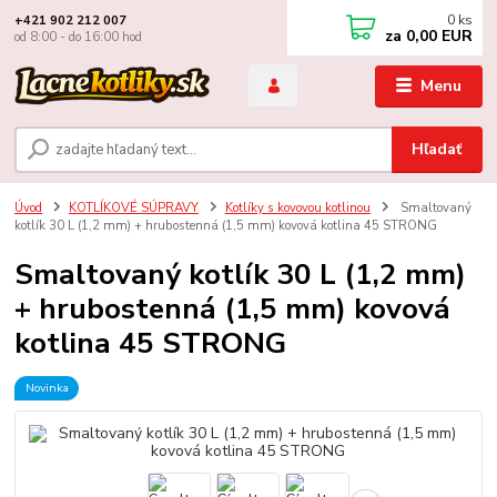
0
ks
+421 902 212 007
za
0,00 EUR
od 8:00 - do 16:00 hod
Menu
Hľadať
Úvod
KOTLÍKOVÉ SÚPRAVY
Kotlíky s kovovou kotlinou
Smaltovaný
kotlík 30 L (1,2 mm) + hrubostenná (1,5 mm) kovová kotlina 45 STRONG
Smaltovaný kotlík 30 L (1,2 mm)
+ hrubostenná (1,5 mm) kovová
kotlina 45 STRONG
Novinka