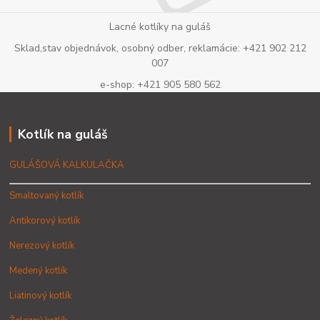
Lacné kotlíky na guláš
Sklad,stav objednávok, osobný odber, reklamácie: +421 902 212
007
e-shop: +421 905 580 562
Kotlík na guláš
GULÁŠOVÁ KALKULAČKA
Smaltovaný kotlík
Antikorový kotlík
Nerezový kotlík
Medený kotlík
Liatinový kotlík