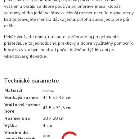
vyššiemu okraju sa dobre používa pri príprave mäsa, klobás,
zeleniny alebo jedál so šťavou. Menší rozmer oceníte najmä vtedy,
keď pripravujete menšiu dávku jedla, prílohu alebo jedlo pre pár
osôb.
Pekáč využijete doma, na chate, v záhrade aj pri grilovaní s
priateľmi. Je to jednoduchý, praktický a dobre využiteľný pomocník,
ktorý sa v kuchyni nestratí počas bežného týždňa ani pri
víkendovej grilovačke.
Technické parametre
Materiál
nerez
Vonkajší rozmer
44,5 × 34,3 cm
Vnútorný rozmer
41,5 × 31,5 cm
hore
Rozmer dna
38 × 28 cm
Výška
4 cm
Vhodné do
áno