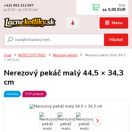
0
ks
+421 902 212 007
za
0,00 EUR
od 8:00 - do 16:00 hod
Menu
Hľadať
Úvod
NEREZOVÝ RIAD
Nerezové pekáče
Nerezový pekáč malý 44,5
× 34,3 cm
Nerezový pekáč malý 44,5 × 34,3
cm
Novinka
TOP produkt