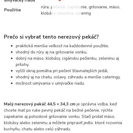
umývačky riadu
rúra, pečenie, zapekanie, grilovanie, mäso,
Použitie
klobásy, zelenina, catering
Prečo si vybrať tento nerezový pekáč?
praktická menšia veľkosť na každodenné použitie,
vhodný do rúry aj na grilovanie vonku,
dobrý na mäso, klobásy, cigánsku pečienku, zeleninu aj
prílohy,
vyšší okraj pomáha pri pečení šťavnatejších jedál,
vhodný aj na chatu, oslavy, záhradu a menšie cateringy,
možnosť umývania v umývačke riadu.
Malý nerezový pekáč 44,5 × 34,3 cm
je správna voľba, keď
chcete mať po ruke pevný pekáč na bežné pečenie, rýchle
zapekanie aj pohodové grilovanie vonku. Stačí pridať mäso,
klobásy alebo zeleninu a môžete pripraviť jedlo, ktoré rozvonia
kuchyňu, chatu alebo celú záhradu.