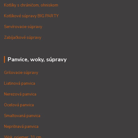
Kotlíky s chráničom, ohniskom
Kotlíkové súpravy BIG PARTY
Servírovacie súpravy
Zabíjačkové súpravy
Panvice, woky, súpravy
Grilovacie súpravy
Liatinová panvica
Nerezová panvica
Oceľová panvica
Smaltovaná panvica
Nepriľnavá panvica
Wok, priemer: 31 cm