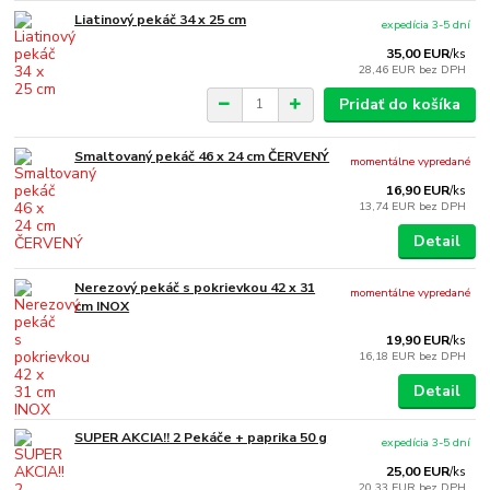
Liatinový pekáč 34 x 25 cm
expedícia 3-5 dní
35,00 EUR
/
ks
28,46 EUR
bez DPH
Pridať do košíka
Smaltovaný pekáč 46 x 24 cm ČERVENÝ
momentálne vypredané
16,90 EUR
/
ks
13,74 EUR
bez DPH
Detail
Nerezový pekáč s pokrievkou 42 x 31
momentálne vypredané
cm INOX
19,90 EUR
/
ks
16,18 EUR
bez DPH
Detail
SUPER AKCIA!! 2 Pekáče + paprika 50 g
expedícia 3-5 dní
25,00 EUR
/
ks
20,33 EUR
bez DPH