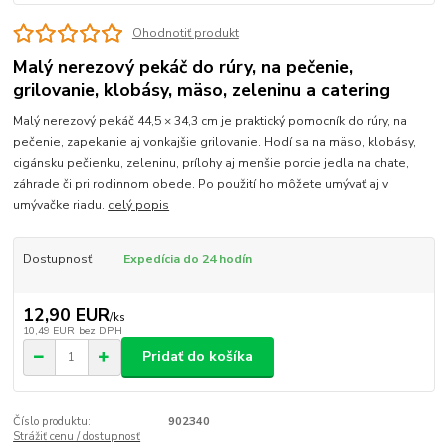
Ohodnotiť produkt
Malý nerezový pekáč do rúry, na pečenie,
grilovanie, klobásy, mäso, zeleninu a catering
Malý nerezový pekáč 44,5 × 34,3 cm je praktický pomocník do rúry, na
pečenie, zapekanie aj vonkajšie grilovanie. Hodí sa na mäso, klobásy,
cigánsku pečienku, zeleninu, prílohy aj menšie porcie jedla na chate,
záhrade či pri rodinnom obede. Po použití ho môžete umývať aj v
umývačke riadu.
celý popis
Dostupnosť
Expedícia do 24 hodín
12,90 EUR
/
ks
10,49 EUR
bez DPH
Pridať do košíka
Číslo produktu:
902340
Strážiť cenu / dostupnosť