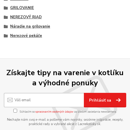
GRILOVANIE
NEREZOVÝ RIAD
Náradie na grilovanie
Nerezové pekáče
Získajte tipy na varenie v kotlíku
a výhodné ponuky
Prihlásiť sa
Súhlasím so
spracovaním osobných údajov
za účelom zasielania newslettera.
Nechajte nám svoj e-mail a pošleme vám novinky, sezónne inšpirácie, recepty,
praktické rady a vybrané akcie z Lacnekotliky.sk.