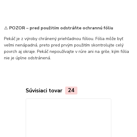
⚠️
POZOR – pred použitím odstráňte ochrannú fóliu
Pekáč je z výroby chránený priehľadnou fóliou. Fólia môže byť
veľmi nenápadná, preto pred prvým použitím skontrolujte celý
povrch aj okraje. Pekáč nepoužívajte v rúre ani na grile, kým fólia
nie je úplne odstránená.
Súvisiaci tovar
24