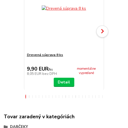
Drevená súprava 8 ks
Obracačka 
9,90 EUR
5,50 EU
momentálne
/
ks
vypredané
8,05 EUR
bez DPH
4,47 EUR
be
Detail
Tovar zaradený v kategóriách
DARČEKY