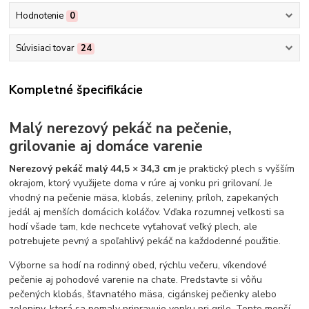
Hodnotenie
0
Súvisiaci tovar
24
Kompletné špecifikácie
Malý nerezový pekáč na pečenie,
grilovanie aj domáce varenie
Nerezový pekáč malý 44,5 × 34,3 cm
je praktický plech s vyšším
okrajom, ktorý využijete doma v rúre aj vonku pri grilovaní. Je
vhodný na pečenie mäsa, klobás, zeleniny, príloh, zapekaných
jedál aj menších domácich koláčov. Vďaka rozumnej veľkosti sa
hodí všade tam, kde nechcete vyťahovať veľký plech, ale
potrebujete pevný a spoľahlivý pekáč na každodenné použitie.
Výborne sa hodí na rodinný obed, rýchlu večeru, víkendové
pečenie aj pohodové varenie na chate. Predstavte si vôňu
pečených klobás, šťavnatého mäsa, cigánskej pečienky alebo
zeleniny, ktorá sa pomaly pripravuje vonku pri grile. Tento menší