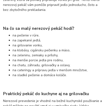
nerezový pekáč vám pomôže pripraviť jedlo jednoducho, čisto a
bez zbytočného prekladania.
Na čo sa malý nerezový pekáč hodí?
na pečenie v rúre,
na zapekané jedlá,
na grilovanie vonku,
na klobásy, cigánsku pečienku a mäso,
na zeleninu, zemiaky a prílohy,
na menšie porcie jedla pre rodinu,
na chatu, záhradu, grilovačky a oslavy,
na cateringy a prípravu jedla v menšom množstve,
na sladké pečenie a domáce koláče.
Praktický pekáč do kuchyne aj na grilovačku
Nerezové prevedenie je vhodné na bežné kuchynské používanie a
pekáč môžete po použití umyť aj v umývačke riadu. Vďaka