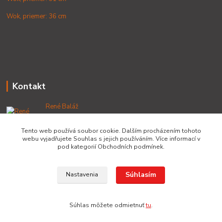
Wok, priemer: 36 cm
Kontakt
René Baláž
+421 902 212 007
od 8:00 - do 16:00 hod
Tento web používá soubor cookie. Dalším procházením tohoto
webu vyjadřujete Souhlas s jejich používáním. Více informací v
info@lacnekotliky.sk
pod kategorií Obchodních podmínek.
Súhlasím
Nastavenia
Copyright © 2014-2030 LACNEKOTLIKY.SK, všetky práva vyhradené
Súhlas môžete odmietnuť
tu
.
Vytvorené na
Eshop-rychlo.sk