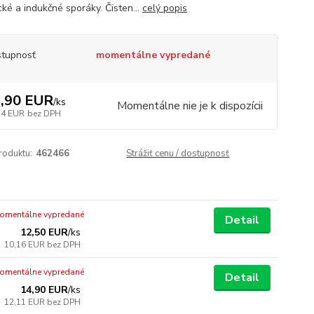
cké a indukčné sporáky. Čisten...
celý popis
tupnosť
momentálne vypredané
,90 EUR
/
ks
Momentálne nie je k dispozícii
74 EUR
bez DPH
roduktu:
462466
Strážiť cenu / dostupnosť
omentálne vypredané
Detail
12,50 EUR
/
ks
10,16 EUR
bez DPH
omentálne vypredané
Detail
14,90 EUR
/
ks
12,11 EUR
bez DPH