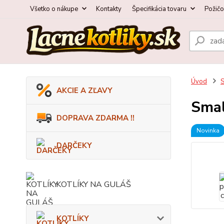
Všetko o nákupe
Kontakty
Špecifikácia tovaru
Požič
Úvod
AKCIE A ZĽAVY
Smal
DOPRAVA ZDARMA !!
Novinka
DARČEKY
KOTLÍKY NA GULÁŠ
KOTLÍKY