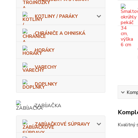
KOTLINY / PARÁKY
CHRÁNIČE A OHNISKÁ
HORÁKY
VARECHY
DOPLNKY
Kompl
ZABÍJAČKA
Komple
ZABÍJAČKOVÉ SÚPRAVY
Kvalitný