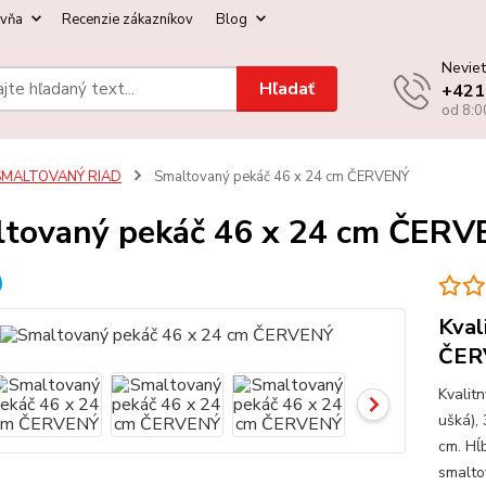
ovňa
Recenzie zákazníkov
Blog
Neviet
Hľadať
+421
od 8:0
SMALTOVANÝ RIAD
Smaltovaný pekáč 46 x 24 cm ČERVENÝ
tovaný pekáč 46 x 24 cm ČERV
Kval
ČER
Kvalit
ušká),
cm. Hĺb
smalto