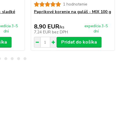
1 hodnotenie
Pa
- sladké
Paprikové korenie na guláš - MIX 100 g
8,90 EUR
6
edícia 3-5
expedícia 3-5
/
ks
dní
dní
7,24 EUR
bez DPH
5,
šíka
Pridať do košíka