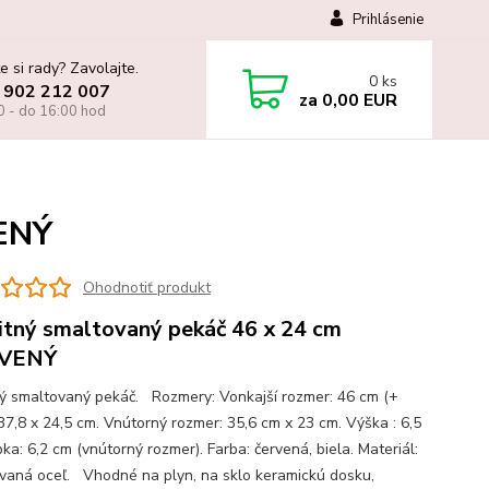
Prihlásenie
e si rady? Zavolajte.
0
ks
 902 212 007
za
0,00 EUR
0 - do 16:00 hod
ENÝ
Ohodnotiť produkt
itný smaltovaný pekáč 46 x 24 cm
VENÝ
ný smaltovaný pekáč. Rozmery: Vonkajší rozmer: 46 cm (+
 37,8 x 24,5 cm. Vnútorný rozmer: 35,6 cm x 23 cm. Výška : 6,5
ka: 6,2 cm (vnútorný rozmer). Farba: červená, biela. Materiál:
vaná oceľ. Vhodné na plyn, na sklo keramickú dosku,