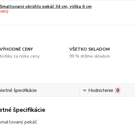
Smaltovaný okrúhly pekáč 34 cm, výška 6 cm
VÝHODNÉ CENY
VŠETKO SKLADOM
Kotlíky za nízke ceny
99 % držíme skladom
etné špecifikácie
Hodnotenie
0
tné špecifikácie
 smaltovaný pekáč.