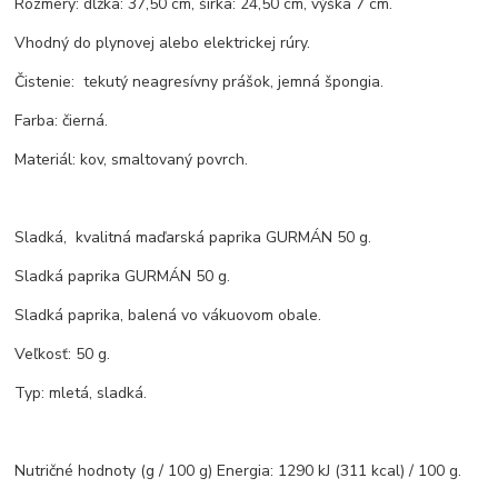
Rozmery: dĺžka: 37,50 cm, šírka: 24,50 cm, výška 7 cm.
Vhodný do plynovej alebo elektrickej rúry.
Čistenie: tekutý neagresívny prášok, jemná špongia.
Farba: čierná.
Materiál: kov, smaltovaný povrch.
Sladká, kvalitná maďarská paprika GURMÁN 50 g.
Sladká paprika GURMÁN 50 g.
Sladká paprika, balená vo vákuovom obale.
Veľkosť: 50 g.
Typ: mletá, sladká.
Nutričné hodnoty (g / 100 g) Energia: 1290 kJ (311 kcal) / 100 g.