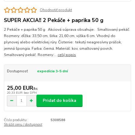
Ohodnotiť produkt
SUPER AKCIA!! 2 Pekáče + paprika 50 g
2 Pekáče + paprika 50 g Akciová súprava obsahuje: Smaltovaný pekáč.
Rozmery: dĺžka: 33,50 cm, šírka: 21,60 cm, výška 6 cm. Vhodný do
plynovej alebo elektrickej rúry. Čistenie: tekutý neagresívny prášok,
jemná špongia. Farba: čierná. Materiál: kov, smaltovaný povrch.
Smaltovaný pekáč. Rozmery:...
celý popis
Dostupnosť
expedícia 3-5 dní
25,00 EUR
/
ks
20,33 EUR
bez DPH
Pridať do košíka
Číslo produktu:
5308586
Strážiť cenu / dostupnosť