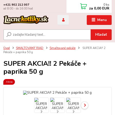
0
ks
+421 902 212 007
za
0,00 EUR
od 8:00 - do 16:00 hod
Menu
Hľadať
Úvod
SMALTOVANÝ RIAD
Smaltované pekáče
SUPER AKCIA!! 2
Pekáče + paprika 50 g
SUPER AKCIA!! 2 Pekáče +
paprika 50 g
Akcia