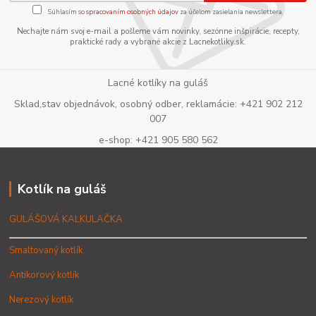
Súhlasím so
spracovaním osobných údajov
za účelom zasielania newslettera.
Nechajte nám svoj e-mail a pošleme vám novinky, sezónne inšpirácie, recepty,
praktické rady a vybrané akcie z Lacnekotliky.sk.
Lacné kotlíky na guláš
Sklad,stav objednávok, osobný odber, reklamácie: +421 902 212
007
e-shop: +421 905 580 562
Kotlík na guláš
GULÁŠOVÁ KALKULAČKA
Smaltovaný kotlík
Antikorový kotlík
Nerezový kotlík