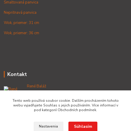
Smaltovaná panvica
Nepriľnavá panvica
Wok, priemer: 31 cm
Wok, priemer: 36 cm
Kontakt
René Baláž
+421 902 212 007
od 8:00 - do 16:00 hod
Tento web používá soubor cookie. Dalším procházením tohoto
webu vyjadřujete Souhlas s jejich používáním. Více informací v
info@lacnekotliky.sk
pod kategorií Obchodních podmínek.
Súhlasím
Nastavenia