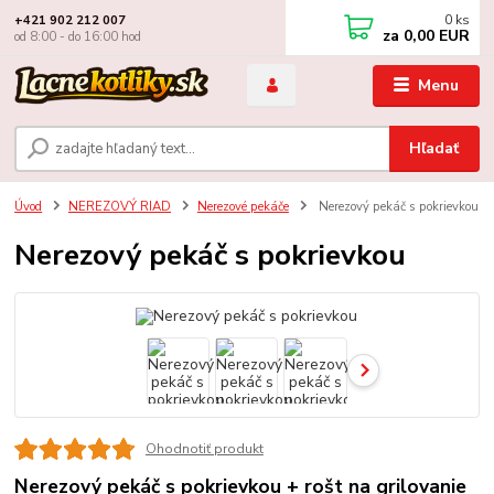
0
ks
+421 902 212 007
za
0,00 EUR
od 8:00 - do 16:00 hod
Menu
Hľadať
Úvod
NEREZOVÝ RIAD
Nerezové pekáče
Nerezový pekáč s pokrievkou
Nerezový pekáč s pokrievkou
Ohodnotiť produkt
Nerezový pekáč s pokrievkou + rošt na grilovanie