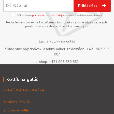
Prihlásiť sa
Súhlasím so
spracovaním osobných údajov
za účelom zasielania newslettera.
Nechajte nám svoj e-mail a pošleme vám novinky, sezónne inšpirácie, recepty,
praktické rady a vybrané akcie z Lacnekotliky.sk.
Lacné kotlíky na guláš
Sklad,stav objednávok, osobný odber, reklamácie: +421 902 212
007
e-shop: +421 905 580 562
Kotlík na guláš
GULÁŠOVÁ KALKULAČKA
Smaltovaný kotlík
Antikorový kotlík