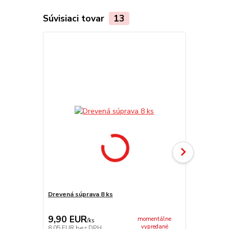
Súvisiaci tovar
13
Drevená súprava 8 ks
Obracačka 
9,90 EUR
5,50 EU
momentálne
/
ks
vypredané
8,05 EUR
bez DPH
4,47 EUR
be