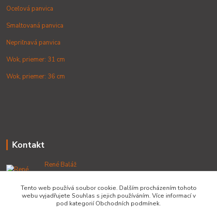
Oceľová panvica
Smaltovaná panvica
Nepriľnavá panvica
Wok, priemer: 31 cm
Wok, priemer: 36 cm
Kontakt
René Baláž
+421 902 212 007
od 8:00 - do 16:00 hod
Tento web používá soubor cookie. Dalším procházením tohoto
webu vyjadřujete Souhlas s jejich používáním. Více informací v
info@lacnekotliky.sk
pod kategorií Obchodních podmínek.