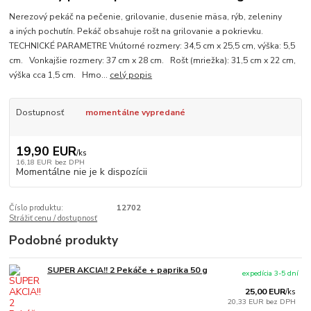
Nerezový pekáč na pečenie, grilovanie, dusenie mäsa, rýb, zeleniny
a iných pochutín. Pekáč obsahuje rošt na grilovanie a pokrievku.
TECHNICKÉ PARAMETRE Vnútorné rozmery: 34,5 cm x 25,5 cm, výška: 5,5
cm. Vonkajšie rozmery: 37 cm x 28 cm. Rošt (mriežka): 31,5 cm x 22 cm,
výška cca 1,5 cm. Hmo...
celý popis
Dostupnosť
momentálne vypredané
19,90 EUR
/
ks
16,18 EUR
bez DPH
Momentálne nie je k dispozícii
Číslo produktu:
12702
Strážiť cenu / dostupnosť
Podobné produkty
SUPER AKCIA!! 2 Pekáče + paprika 50 g
expedícia 3-5 dní
25,00 EUR
/
ks
20,33 EUR
bez DPH