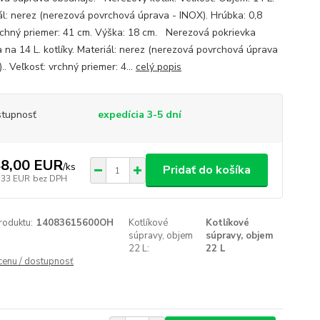
ál: nerez (nerezová povrchová úprava - INOX). Hrúbka: 0,8
chný priemer: 41 cm. Výška: 18 cm. Nerezová pokrievka
a na 14 L. kotlíky. Materiál: nerez (nerezová povrchová úprava
.. Veľkosť: vrchný priemer: 4...
celý popis
tupnosť
expedícia 3-5 dní
8,00 EUR
/
ks
Pridať do košíka
,33 EUR
bez DPH
roduktu:
14083615600OH
Kotlíkové
Kotlíkové
súpravy, objem
súpravy, objem
22 L:
22 L
 cenu / dostupnosť