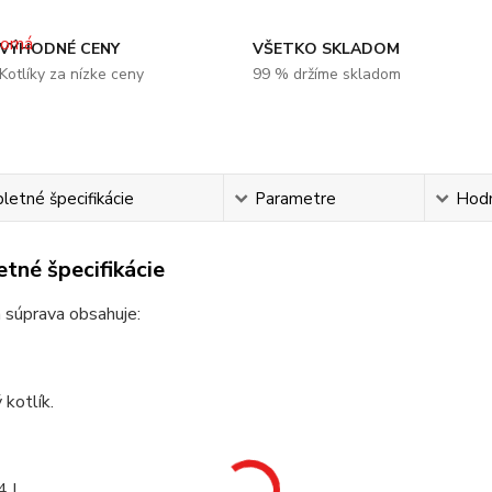
VÝHODNÉ CENY
VŠETKO SKLADOM
Kotlíky za nízke ceny
99 % držíme skladom
etné špecifikácie
Parametre
Hod
tné špecifikácie
 súprava obsahuje:
kotlík.
4 L.