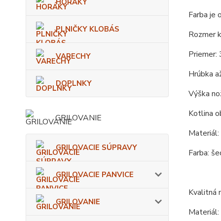
HORÁKY
Farba je 
PLNIČKY KLOBÁS
Rozmer ko
Priemer: 
VARECHY
Hrúbka až
DOPLNKY
Výška nož
Kotlina o
GRILOVANIE
Materiál:
GRILOVACIE SÚPRAVY
Farba: še
GRILOVACIE PANVICE
Kvalitná
GRILOVANIE
Materiál: