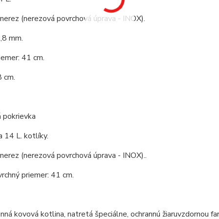
 nerez (nerezová povrchová úprava - INOX).
0,8 mm.
iemer: 41 cm.
8 cm.
 pokrievka
 14 L. kotlíky.
 nerez (nerezová povrchová úprava - INOX)..
vrchný priemer: 41 cm.
ná kovová kotlina, natretá špeciálne, ochrannú žiaruvzdornou fa