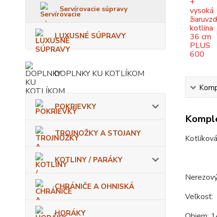
Servírovacie súpravy
LUXUSNÉ SÚPRAVY
DOPLNKY KU KOTLÍKOM
Kompl
POKRIEVKY
Komple
TROJNOŽKY A STOJANY
Kotlíková
KOTLINY / PARÁKY
Nerezový 
CHRÁNIČE A OHNISKÁ
Veľkosť:
HORÁKY
Objem: 1