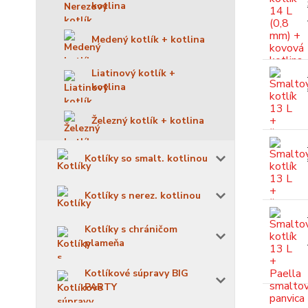
kotlina
Medený kotlík + kotlina
Liatinový kotlík +
kotlina
Železný kotlík + kotlina
Kotlíky so smalt. kotlinou
Kotlíky s nerez. kotlinou
Kotlíky s chráničom
plameňa
Kotlíkové súpravy BIG
PARTY