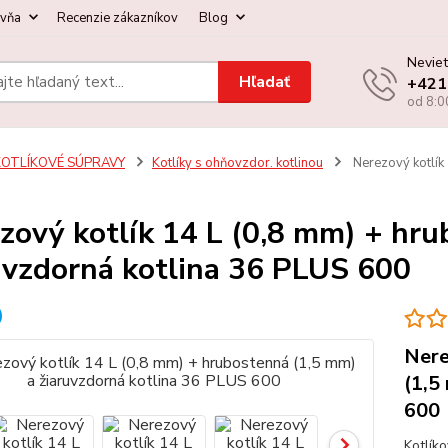
ovňa
Recenzie zákazníkov
Blog
Neviet
Hľadať
+421
od 8:0
KOTLÍKOVÉ SÚPRAVY
Kotlíky s ohňovzdor. kotlinou
Nerezový kotlík 
zový kotlík 14 L (0,8 mm) + hru
uvzdorná kotlina 36 PLUS 600
Nere
(1,5
600
Kotlík