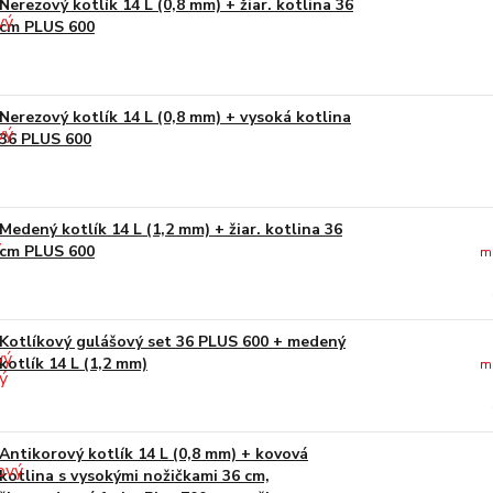
Nerezový kotlík 14 L (0,8 mm) + žiar. kotlina 36
cm PLUS 600
Nerezový kotlík 14 L (0,8 mm) + vysoká kotlina
36 PLUS 600
Medený kotlík 14 L (1,2 mm) + žiar. kotlina 36
cm PLUS 600
m
Kotlíkový gulášový set 36 PLUS 600 + medený
kotlík 14 L (1,2 mm)
m
Antikorový kotlík 14 L (0,8 mm) + kovová
kotlina s vysokými nožičkami 36 cm,