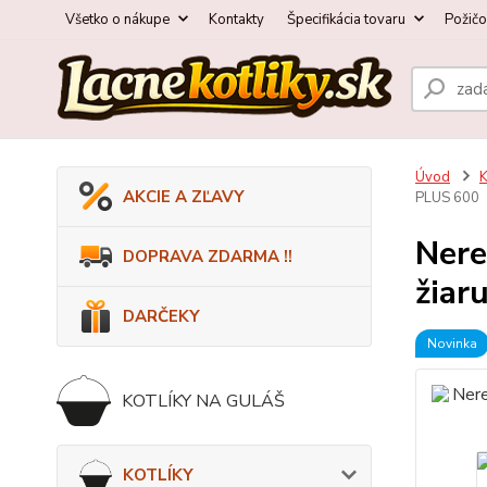
Všetko o nákupe
Kontakty
Špecifikácia tovaru
Požič
Úvod
AKCIE A ZĽAVY
PLUS 600
Nere
DOPRAVA ZDARMA !!
žiar
DARČEKY
Novinka
KOTLÍKY NA GULÁŠ
KOTLÍKY