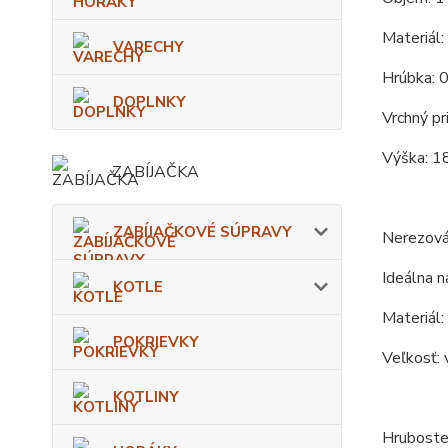
Materiál:
VARECHY
Hrúbka: 
DOPLNKY
Vrchný pr
Výška: 1
ZABÍJAČKA
ZABÍJAČKOVÉ SÚPRAVY
Nerezová
Ideálna na
KOTLE
Materiál:
POKRIEVKY
Veľkosť: 
KOTLINY
Hrubosten