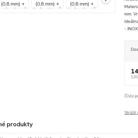
Materi
mm. Vr
Ideáln
- INOX)
Dos
14
120
Číslo p
Strážiť
é produkty