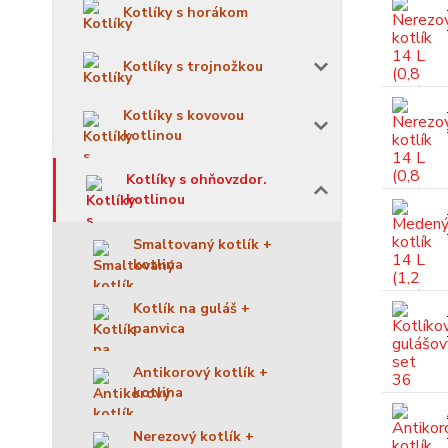
Kotlíky s horákom
Kotlíky s trojnožkou
Kotlíky s kovovou
kotlinou
Kotlíky s ohňovzdor.
kotlinou
Smaltovaný kotlík +
kotlina
Kotlík na guláš +
panvica
Antikorový kotlík +
kotlina
Nerezový kotlík +