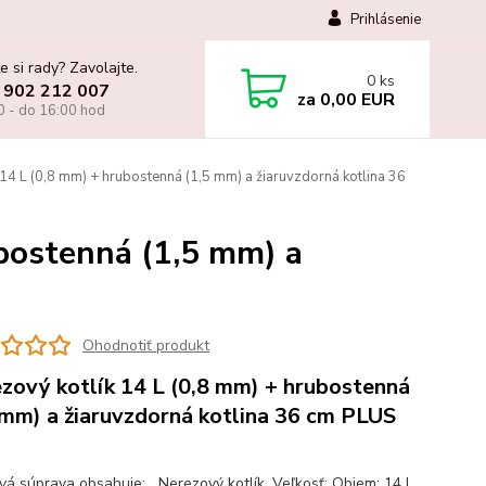
Prihlásenie
e si rady? Zavolajte.
0
ks
 902 212 007
za
0,00 EUR
0 - do 16:00 hod
14 L (0,8 mm) + hrubostenná (1,5 mm) a žiaruvzdorná kotlina 36
bostenná (1,5 mm) a
Ohodnotiť produkt
zový kotlík 14 L (0,8 mm) + hrubostenná
 mm) a žiaruvzdorná kotlina 36 cm PLUS
ová súprava obsahuje: Nerezový kotlík. Veľkosť: Objem: 14 L.