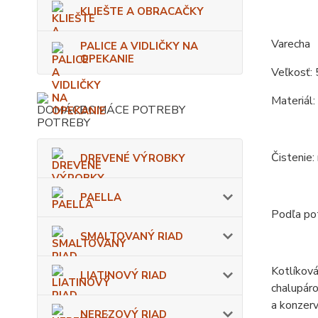
KLIEŠTE A OBRACAČKY
Varecha
PALICE A VIDLIČKY NA
OPEKANIE
Veľkosť: 
Materiál:
DOMÁCE POTREBY
Čistenie:
DREVENÉ VÝROBKY
PAELLA
Podľa pot
SMALTOVANÝ RIAD
Kotlíková
LIATINOVÝ RIAD
chalupáro
a konzerv
NEREZOVÝ RIAD