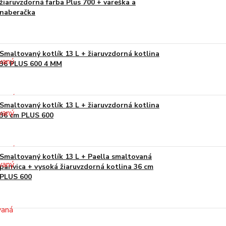
žiaruvzdorná farba Plus 700 + vareška a
naberačka
Smaltovaný kotlík 13 L + žiaruvzdorná kotlina
36 PLUS 600 4 MM
Smaltovaný kotlík 13 L + žiaruvzdorná kotlina
36 cm PLUS 600
Smaltovaný kotlík 13 L + Paella smaltovaná
panvica + vysoká žiaruvzdorná kotlina 36 cm
PLUS 600