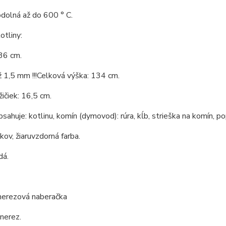
odolná až do 600 ° C.
tliny:
36 cm.
 1,5 mm !!!Celková výška: 134 cm.
ičiek: 16,5 cm.
bsahuje: kotlinu, komín (dymovod): rúra, kĺb, strieška na komín, po
 kov, žiaruvzdorná farba.
dá.
 nerezová naberačka
 nerez.