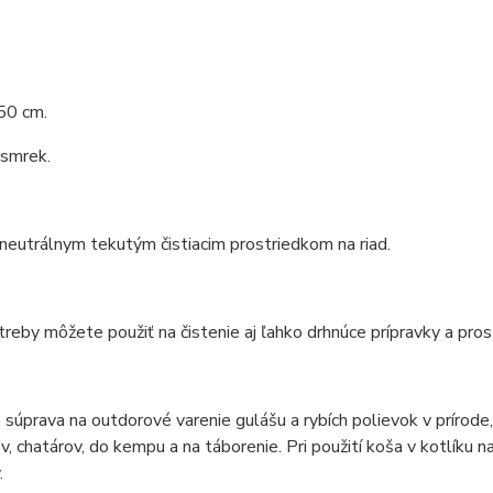
50 cm.
 smrek.
 neutrálnym tekutým čistiacim prostriedkom na riad.
reby môžete použiť na čistenie aj ľahko drhnúce prípravky a pros
 súprava na outdorové varenie gulášu a rybích polievok v prírod
v, chatárov, do kempu a na táborenie. Pri použití koša v kotlíku n
.