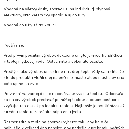
Vhodné na všetky druhy sporáku aj na indukciu tj. plynový,
elektrický, sklo keramický sporák a aj do rúry.
Vhodné do rúry až do 280 ° C.
Používanie:
Pred prvým použitím výrobok dôkladne umyte jemnou handričkou
v teplej mydlovej vode. Opláchnite a dokonale osušte.
Predtým, ako výrobok umiestnite na zdroj tepla vždy sa uistite, že
ste do produktu vložili olej na pečenie, maslo alebo masť, aby dno
bolo úplne zakryté.
Pri varení na varnej doske nepoužívajte vysokú teplotu. Odporúča
sa najprv výrobok predhriať pri nižšej teplote a potom postupne
zvyšujte teplotu až po ideálnu teplotu. Najlepšie je použiť nízku až
strednú teplotu, zabránite pripáleniu jedla.
Rozmer zdroja tepla na šporáku vyberte tak , aby bola čo
najbližšie k veľkosti dna panvice, aby nedošlo k prehriatiu bočných