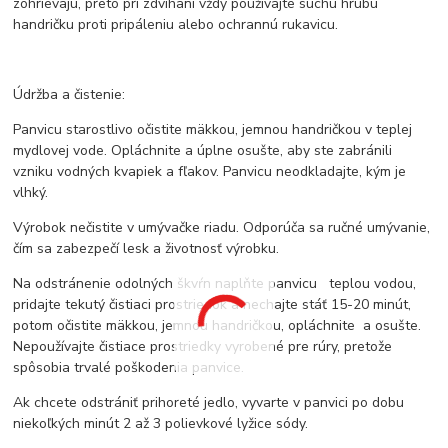
zohrievajú, preto pri zdvíhaní vždy používajte suchú hrubú
handričku proti pripáleniu alebo ochrannú rukavicu.
Údržba a čistenie:
Panvicu starostlivo očistite mäkkou, jemnou handričkou v teplej
mydlovej vode. Opláchnite a úplne osušte, aby ste zabránili
vzniku vodných kvapiek a fľakov. Panvicu neodkladajte, kým je
vlhký.
Výrobok nečistite v umývačke riadu. Odporúča sa ručné umývanie,
čím sa zabezpečí lesk a životnosť výrobku.
Na odstránenie odolných škvŕn naplňte panvicu teplou vodou,
pridajte tekutý čistiaci prostriedok a nechajte stáť 15-20 minút,
potom očistite mäkkou, jemnou handričkou, opláchnite a osušte.
Nepoužívajte čistiace prostriedky vyrobené pre rúry, pretože
spôsobia trvalé poškodenia panvice.
Ak chcete odstrániť prihoreté jedlo, vyvarte v panvici po dobu
niekoľkých minút 2 až 3 polievkové lyžice sódy.