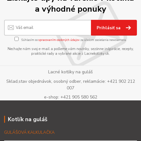
a výhodné ponuky
Prihlásiť sa
Súhlasím so
spracovaním osobných údajov
za účelom zasielania newslettera.
Nechajte nám svoj e-mail a pošleme vám novinky, sezónne inšpirácie, recepty,
praktické rady a vybrané akcie z Lacnekotliky.sk.
Lacné kotlíky na guláš
Sklad,stav objednávok, osobný odber, reklamácie: +421 902 212
007
e-shop: +421 905 580 562
Kotlík na guláš
GULÁŠOVÁ KALKULAČKA