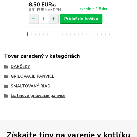
8,50 EUR
5,50 EU
/
ks
expedícia 3-5 dní
6,91 EUR
bez DPH
4,47 EUR
be
Pridať do košíka
Tovar zaradený v kategóriách
DARČEKY
GRILOVACIE PANVICE
SMALTOVANÝ RIAD
Liatinové grilovacie panvice
Získajte tipy na varenie v kotlíku