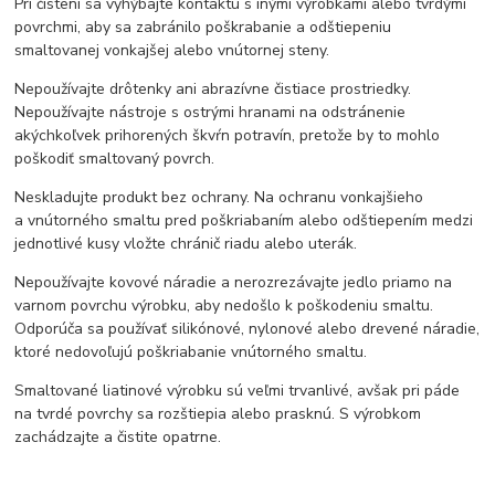
Pri čistení sa vyhýbajte kontaktu s inými výrobkami alebo tvrdými
povrchmi, aby sa zabránilo poškrabanie a odštiepeniu
smaltovanej vonkajšej alebo vnútornej steny.
Nepoužívajte drôtenky ani abrazívne čistiace prostriedky.
Nepoužívajte nástroje s ostrými hranami na odstránenie
akýchkoľvek prihorených škvŕn potravín, pretože by to mohlo
poškodiť smaltovaný povrch.
Neskladujte produkt bez ochrany. Na ochranu vonkajšieho
a vnútorného smaltu pred poškriabaním alebo odštiepením medzi
jednotlivé kusy vložte chránič riadu alebo uterák.
Nepoužívajte kovové náradie a nerozrezávajte jedlo priamo na
varnom povrchu výrobku, aby nedošlo k poškodeniu smaltu.
Odporúča sa používať silikónové, nylonové alebo drevené náradie,
ktoré nedovoľujú poškriabanie vnútorného smaltu.
Smaltované liatinové výrobku sú veľmi trvanlivé, avšak pri páde
na tvrdé povrchy sa rozštiepia alebo prasknú. S výrobkom
zachádzajte a čistite opatrne.