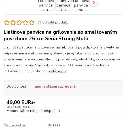
Ohodnotiť produkt
Liatinová panvica na grilovanie so smaltovaným
povrchom 26 cm Seria Strong Mold
Liatinová panvica na grilovanie má rebrovaný povrch, ktorý je skvelý na
prípravu mäsa alebo zeleniny. Panvica je vyrobená z čistej liatiny so
smaltovaným povrchom. Vhodný pre plynový, elektrický, sklo keramický
sporák a aj do rúry. Výrobok je navyše ECO friendly a vďaka turbo
indukčnému dnu je vhodn...
celý popis
Dostupnosť
momentálne vypredané
49,00 EUR
/
ks
39,84 EUR
bez DPH
Momentálne nie je k dispozícii
Číslo produktu:
BH1997