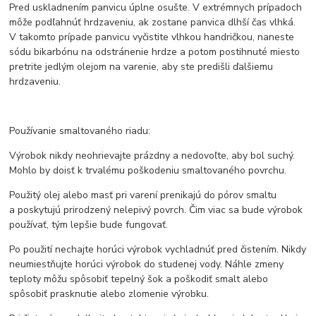
Pred uskladnením panvicu úplne osušte. V extrémnych prípadoch
môže podľahnúť hrdzaveniu, ak zostane panvica dlhší čas vlhká.
V takomto prípade panvicu vyčistite vlhkou handričkou, naneste
sódu bikarbónu na odstránenie hrdze a potom postihnuté miesto
pretrite jedlým olejom na varenie, aby ste predišli ďalšiemu
hrdzaveniu.
Používanie smaltovaného riadu:
Výrobok nikdy neohrievajte prázdny a nedovoľte, aby bol suchý.
Mohlo by doisť k trvalému poškodeniu smaltovaného povrchu.
Použitý olej alebo masť pri varení prenikajú do pórov smaltu
a poskytujú prirodzený nelepivý povrch. Čim viac sa bude výrobok
používať, tým lepšie bude fungovať.
Po použití nechajte horúci výrobok vychladnúť pred čistením. Nikdy
neumiestňujte horúci výrobok do studenej vody. Náhle zmeny
teploty môžu spôsobiť tepelný šok a poškodiť smalt alebo
spôsobiť prasknutie alebo zlomenie výrobku.