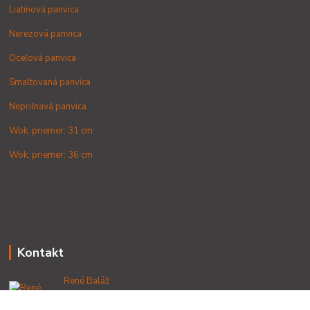
Liatinová panvica
Nerezová panvica
Oceľová panvica
Smaltovaná panvica
Nepriľnavá panvica
Wok, priemer: 31 cm
Wok, priemer: 36 cm
Kontakt
René Baláž
+421 902 212 007
od 8:00 - do 16:00 hod