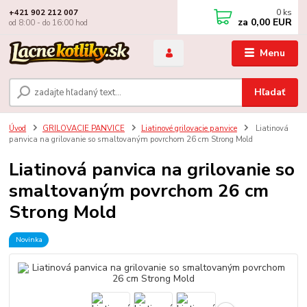
0
ks
+421 902 212 007
za
0,00 EUR
od 8:00 - do 16:00 hod
Menu
Hľadať
Úvod
GRILOVACIE PANVICE
Liatinové grilovacie panvice
Liatinová
panvica na grilovanie so smaltovaným povrchom 26 cm Strong Mold
Liatinová panvica na grilovanie so
smaltovaným povrchom 26 cm
Strong Mold
Novinka