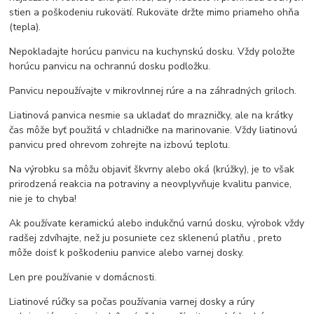
stien a poškodeniu rukovätí. Rukoväte držte mimo priameho ohňa
(tepla).
Nepokladajte horúcu panvicu na kuchynskú dosku. Vždy položte
horúcu panvicu na ochrannú dosku podložku.
Panvicu nepoužívajte v mikrovlnnej rúre a na záhradných griloch.
Liatinová panvica nesmie sa ukladať do mrazničky, ale na krátky
čas môže byť použitá v chladničke na marinovanie. Vždy liatinovú
panvicu pred ohrevom zohrejte na izbovú teplotu.
Na výrobku sa môžu objaviť škvrny alebo oká (krúžky), je to však
prirodzená reakcia na potraviny a neovplyvňuje kvalitu panvice,
nie je to chyba!
Ak používate keramickú alebo indukčnú varnú dosku, výrobok vždy
radšej zdvíhajte, než ju posuniete cez sklenenú platňu , preto
môže doisť k poškodeniu panvice alebo varnej dosky.
Len pre používanie v domácnosti.
Liatinové rúčky sa počas používania varnej dosky a rúry