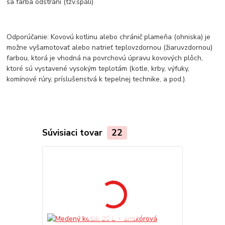
sa farba odstráni (tzv.spáli)
Odporúčanie: Kovovú kotlinu alebo chránič plameňa (ohniska) je
možne vyšamotovať alebo natrieť teplovzdornou (žiaruvzdornou)
farbou, ktorá je vhodná na povrchovú úpravu kovových plôch,
ktoré sú vystavené vysokým teplotám (kotle, krby, výfuky,
komínové rúry, príslušenstvá k tepelnej technike, a pod.).
Súvisiaci tovar
22