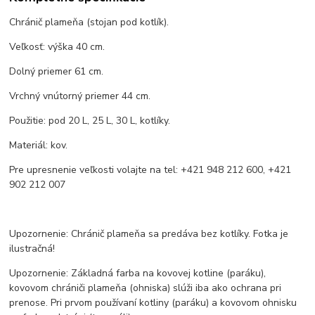
Chránič plameňa (stojan pod kotlík).
Veľkosť: výška 40 cm.
Dolný priemer 61 cm.
Vrchný vnútorný priemer 44 cm.
Použitie: pod 20 L, 25 L, 30 L, kotlíky.
Materiál: kov.
Pre upresnenie veľkosti volajte na tel: +421 948 212 600, +421
902 212 007
Upozornenie: Chránič plameňa sa predáva bez kotlíky. Fotka je
ilustračná!
Upozornenie: Základná farba na kovovej kotline (paráku),
kovovom chrániči plameňa (ohniska) slúži iba ako ochrana pri
prenose. Pri prvom používaní kotliny (paráku) a kovovom ohnisku