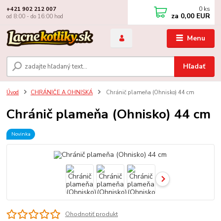
0
ks
+421 902 212 007
za
0,00 EUR
od 8:00 - do 16:00 hod
Menu
Hľadať
Úvod
CHRÁNIČE A OHNISKÁ
Chránič plameňa (Ohnisko) 44 cm
Chránič plameňa (Ohnisko) 44 cm
Novinka
Ohodnotiť produkt