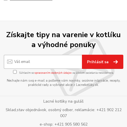
Získajte tipy na varenie v kotlíku
a výhodné ponuky
Prihlásiť sa
Súhlasím so
spracovaním osobných údajov
za účelom zasielania newslettera.
Nechajte nám svoj e-mail a pošleme vám novinky, sezónne inšpirácie, recepty,
praktické rady a vybrané akcie z Lacnekotliky.sk.
Lacné kotlíky na guláš
Sklad,stav objednávok, osobný odber, reklamácie: +421 902 212
007
e-shop: +421 905 580 562