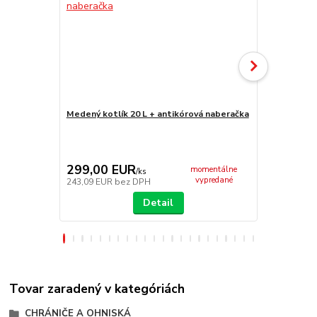
Medený kotlík 20 L + antikórová naberačka
Nerezový kot
antikórová 
299,00 EUR
135,00 
momentálne
/
ks
vypredané
243,09 EUR
bez DPH
109,76 EUR
Detail
Tovar zaradený v kategóriách
CHRÁNIČE A OHNISKÁ