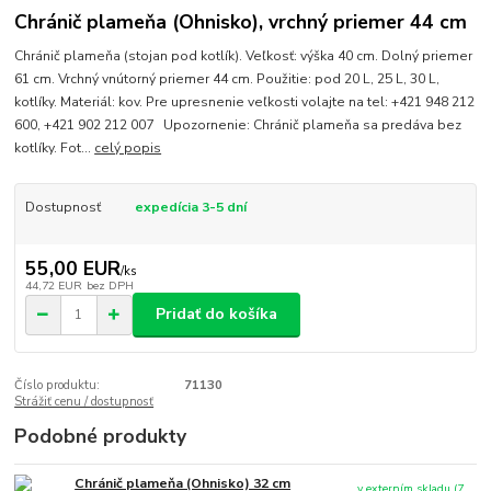
Chránič plameňa (Ohnisko), vrchný priemer 44 cm
Chránič plameňa (stojan pod kotlík). Veľkosť: výška 40 cm. Dolný priemer
61 cm. Vrchný vnútorný priemer 44 cm. Použitie: pod 20 L, 25 L, 30 L,
kotlíky. Materiál: kov. Pre upresnenie veľkosti volajte na tel: +421 948 212
600, +421 902 212 007 Upozornenie: Chránič plameňa sa predáva bez
kotlíky. Fot...
celý popis
Dostupnosť
expedícia 3-5 dní
55,00 EUR
/
ks
44,72 EUR
bez DPH
Pridať do košíka
Číslo produktu:
71130
Strážiť cenu / dostupnosť
Podobné produkty
Chránič plameňa (Ohnisko) 32 cm
v externím skladu (7