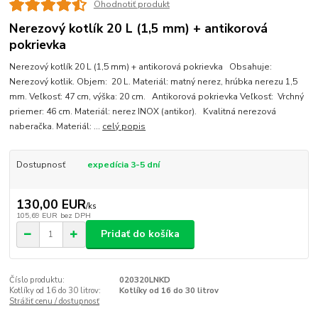
Ohodnotiť produkt
Nerezový kotlík 20 L (1,5 mm) + antikorová
pokrievka
Nerezový kotlík 20 L (1,5 mm) + antikorová pokrievka Obsahuje:
Nerezový kotlik. Objem: 20 L. Materiál: matný nerez, hrúbka nerezu 1,5
mm. Veľkosť: 47 cm, výška: 20 cm. Antikorová pokrievka Veľkosť: Vrchný
priemer: 46 cm. Materiál: nerez INOX (antikor). Kvalitná nerezová
naberačka. Materiál: ...
celý popis
Dostupnosť
expedícia 3-5 dní
130,00 EUR
/
ks
105,69 EUR
bez DPH
Pridať do košíka
Číslo produktu:
020320LNKD
Kotlíky od 16 do 30 litrov:
Kotlíky od 16 do 30 litrov
Strážiť cenu / dostupnosť