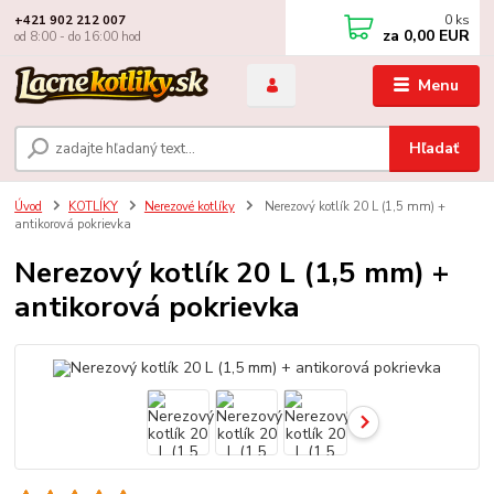
0
ks
+421 902 212 007
za
0,00 EUR
od 8:00 - do 16:00 hod
Menu
Hľadať
Úvod
KOTLÍKY
Nerezové kotlíky
Nerezový kotlík 20 L (1,5 mm) +
antikorová pokrievka
Nerezový kotlík 20 L (1,5 mm) +
antikorová pokrievka