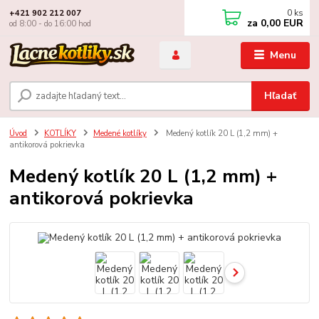
0
ks
+421 902 212 007
za
0,00 EUR
od 8:00 - do 16:00 hod
Menu
Hľadať
Úvod
KOTLÍKY
Medené kotlíky
Medený kotlík 20 L (1,2 mm) +
antikorová pokrievka
Medený kotlík 20 L (1,2 mm) +
antikorová pokrievka