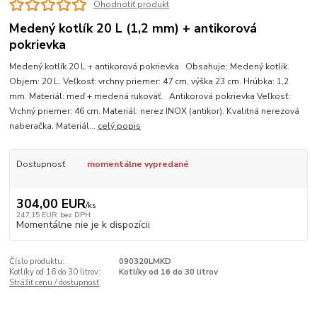
Ohodnotiť produkt
Medený kotlík 20 L (1,2 mm) + antikorová
pokrievka
Medený kotlík 20 L + antikorová pokrievka Obsahuje: Medený kotlik.
Objem: 20 L. Veľkosť: vrchny priemer: 47 cm, výška 23 cm. Hrúbka: 1,2
mm. Materiál: meď + medená rukoväť. Antikorová pokrievka Veľkosť:
Vrchný priemer: 46 cm. Materiál: nerez INOX (antikor). Kvalitná nerezová
naberačka. Materiál...
celý popis
Dostupnosť
momentálne vypredané
304,00 EUR
/
ks
247,15 EUR
bez DPH
Momentálne nie je k dispozícii
Číslo produktu:
090320LMKD
Kotlíky od 16 do 30 litrov:
Kotlíky od 16 do 30 litrov
Strážiť cenu / dostupnosť