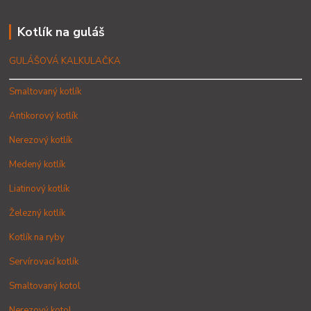
Kotlík na guláš
GULÁŠOVÁ KALKULAČKA
Smaltovaný kotlík
Antikorový kotlík
Nerezový kotlík
Medený kotlík
Liatinový kotlík
Železný kotlík
Kotlík na ryby
Servírovací kotlík
Smaltovaný kotol
Nerezový kotol