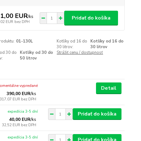
1,00 EUR
/
ks
Pridať do košíka
,02 EUR
bez DPH
roduktu:
01-130L
Kotlíky od 16 do
Kotlíky od 16 do
30 litrov:
30 litrov
 od 30 do
Kotlíky od 30 do
Strážiť cenu / dostupnosť
v:
50 litrov
omentálne vypredané
Detail
390,00 EUR
/
ks
317,07 EUR
bez DPH
expedícia 3-5 dní
Pridať do košíka
40,00 EUR
/
ks
32,52 EUR
bez DPH
expedícia 3-5 dní
Pridať do košíka