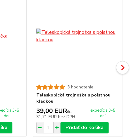
3 hodnotenie
Teleskopická trojnožka s poistnou
Pa
kladkou
39,00 EUR
1
edícia 3-5
expedícia 3-5
/
ks
dní
dní
31,71 EUR
bez DPH
15
šíka
Pridať do košíka