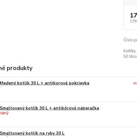
17
139
Číslo p
Kotlíky
50 litro
é produkty
Medený kotlík 30 L + antikorová pokrievka
m
Smaltovaný kotlík 30 L + antikórová naberačka
Smaltovaný kotlík na ryby 30 L