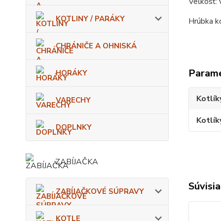
Veľkosť: 
KOTLINY / PARÁKY
Hrúbka ko
CHRÁNIČE A OHNISKÁ
Param
HORÁKY
Kotlík
VARECHY
Kotlík
DOPLNKY
ZABÍJAČKA
Súvisia
ZABÍJAČKOVÉ SÚPRAVY
KOTLE