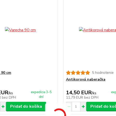
 90 cm
5 hodnotenie
Antikorová naberačka
EUR
14,50 EUR
expedícia 3-5
exp
/
ks
/
ks
dní
R
bez DPH
11,79 EUR
bez DPH
Pridať do košíka
Pridať do ko