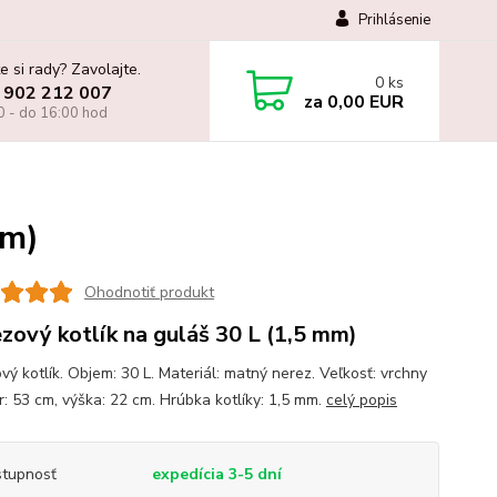
Prihlásenie
e si rady? Zavolajte.
0
ks
 902 212 007
za
0,00 EUR
0 - do 16:00 hod
mm)
Ohodnotiť produkt
zový kotlík na guláš 30 L (1,5 mm)
vý kotlík. Objem: 30 L. Materiál: matný nerez. Veľkosť: vrchny
r: 53 cm, výška: 22 cm. Hrúbka kotlíky: 1,5 mm.
celý popis
tupnosť
expedícia 3-5 dní