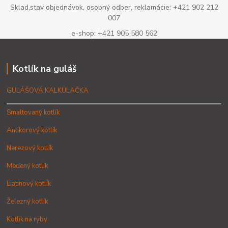
Sklad,stav objednávok, osobný odber, reklamácie: +421 902 212
007
e-shop: +421 905 580 562
Kotlík na guláš
GULÁŠOVÁ KALKULAČKA
Smaltovaný kotlík
Antikorový kotlík
Nerezový kotlík
Medený kotlík
Liatinový kotlík
Železný kotlík
Kotlík na ryby