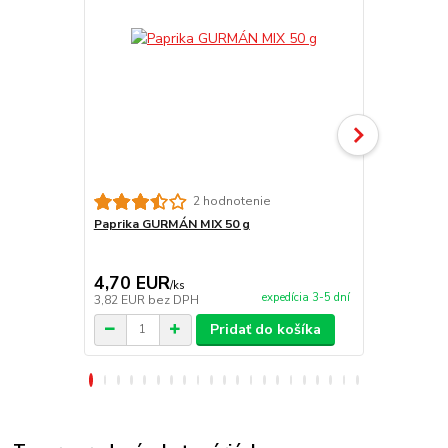
2 hodnotenie
Paprika GURMÁN MIX 50 g
Paprika GU
4,70 EUR
18,90 E
/
ks
expedícia 3-5 dní
3,82 EUR
bez DPH
15,37 EUR
b
Pridať do košíka