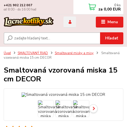
0
ks
+421 902 212 007
za
0,00 EUR
od 8:00 - do 16:00 hod
Menu
Hľadať
Úvod
SMALTOVANÝ RIAD
Smaltované misky a misy
Smaltovaná
vzorovaná miska 15 cm DECOR
Smaltovaná vzorovaná miska 15
cm DECOR