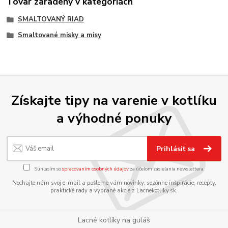
Tovar zaradený v kategóriách
SMALTOVANÝ RIAD
Smaltované misky a misy
Získajte tipy na varenie v kotlíku
a výhodné ponuky
Prihlásiť sa
Súhlasím so
spracovaním osobných údajov
za účelom zasielania newslettera.
Nechajte nám svoj e-mail a pošleme vám novinky, sezónne inšpirácie, recepty,
praktické rady a vybrané akcie z Lacnekotliky.sk.
Lacné kotlíky na guláš