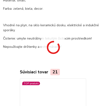
Materiál: smalt.
Farba: zelená, biela, decor.
Vhodné na plyn, na sklo keramickú dosku, elektrické a indukčné
sporáky.
Čistenie: umyte neutrálnym tekutým čistiacim prostriedkom!
Nepoužívajte drôtenky a ostré náradie!
Súvisiaci tovar
21
TOP produkt
TOP produkt