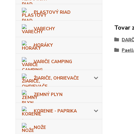
PLASTOVÝ RIAD
Tovar 
VARECHY
DARČ
HORÁKY
Paell
VARIČE CAMPING
ŽIARIČE, OHRIEVAČE
ZEMNÝ PLYN
KORENIE - PAPRIKA
NOŽE