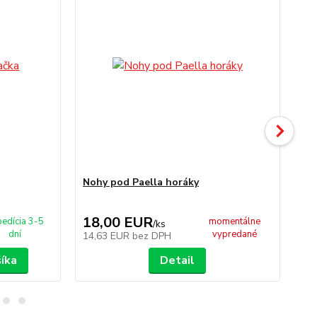
Nohy pod Paella horáky
No
18,00 EUR
2
edícia 3-5
momentálne
/
ks
dní
vypredané
14,63 EUR
bez DPH
18
šíka
Detail