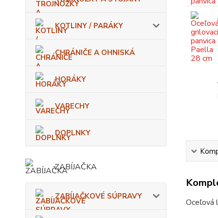
KOTLINY / PARÁKY
CHRÁNIČE A OHNISKÁ
HORÁKY
VARECHY
DOPLNKY
Kompl
ZABÍJAČKA
Komple
ZABÍJAČKOVÉ SÚPRAVY
Oceľová l