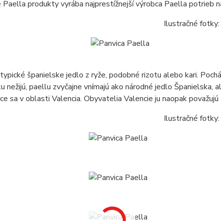
 Paella produkty vyrába najprestížnejší výrobca Paella potri
Ilustračné fotky:
 typické španielske jedlo z ryže, podobné rizotu alebo kari. Poch
u nežijú, paellu zvyčajne vnímajú ako národné jedlo Španielska, a
ce sa v oblasti Valencia. Obyvatelia Valencie ju naopak považujú
Ilustračné fotky: