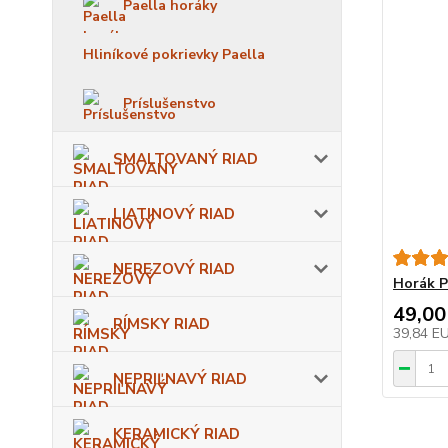
Paella horáky
Hliníkové pokrievky Paella
Príslušenstvo
SMALTOVANÝ RIAD
LIATINOVÝ RIAD
NEREZOVÝ RIAD
Horák P
49,00
RÍMSKY RIAD
39,84 E
NEPRIĽNAVÝ RIAD
KERAMICKÝ RIAD