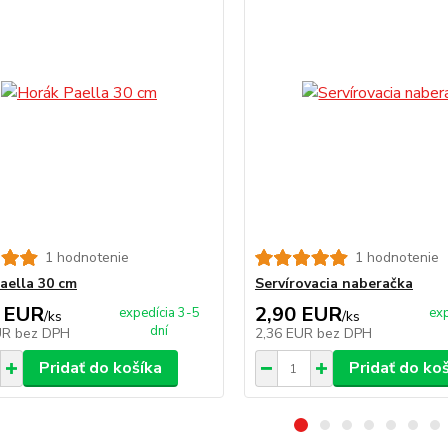
1 hodnotenie
1 hodnotenie
aella 30 cm
Servírovacia naberačka
 EUR
2,90 EUR
expedícia 3-5
exp
/
ks
/
ks
dní
UR
bez DPH
2,36 EUR
bez DPH
Pridať do košíka
Pridať do ko