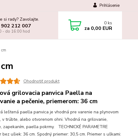
Prihlásenie
e si rady? Zavolajte.
0
ks
 902 212 007
za
0,00 EUR
0 - do 16:00 hod
6 cm
6 cm
Ohodnotiť produkt
ová grilovacia panvica Paella na
ovanie a pečenie, priemerom: 36 cm
á leštená paella panvica je vhodná pre varenie na plynovom
, v trúbte, alebo otvorenom ohni. Vhodná na grilovanie,
e, zapekaním, paella pokrmy. TECHNICKÉ PARAMETRE
r bez ušiek: 36 cm. Spodný priemer: 30,5 cm. Priemer s uškami: