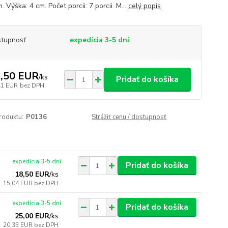
. Výška: 4 cm. Počet porcii: 7 porcii. M...
celý popis
tupnosť
expedícia 3-5 dní
,50 EUR
/
ks
Pridať do košíka
41 EUR
bez DPH
roduktu:
P0136
Strážiť cenu / dostupnosť
expedícia 3-5 dní
Pridať do košíka
18,50 EUR
/
ks
15,04 EUR
bez DPH
expedícia 3-5 dní
Pridať do košíka
25,00 EUR
/
ks
20,33 EUR
bez DPH