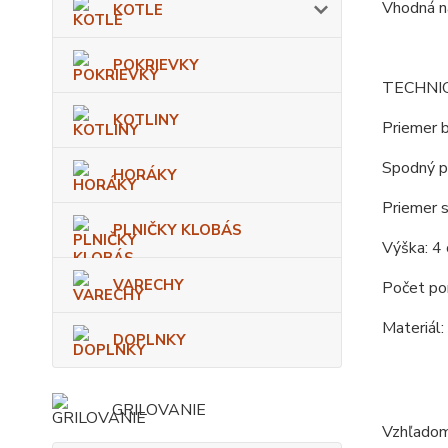
Vhodná na
KOTLE
POKRIEVKY
TECHNI
KOTLINY
Priemer b
Spodný p
HORÁKY
Priemer s
PLNIČKY KLOBÁS
Výška: 4 
VARECHY
Počet porc
Materiál:
DOPLNKY
GRILOVANIE
Vzhľadom 