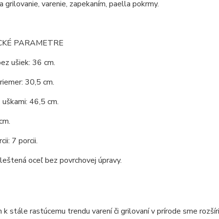
 grilovanie, varenie, zapekaním, paella pokrmy.
CKÉ PARAMETRE
ez ušiek: 36 cm.
riemer: 30,5 cm.
 uškami: 46,5 cm.
cm.
ii: 7 porcii.
 leštená oceľ bez povrchovej úpravy.
k stále rastúcemu trendu varení či grilovaní v prírode sme rozšír