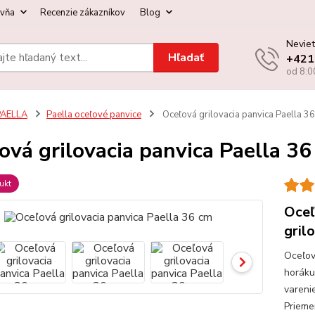
ovňa
Recenzie zákazníkov
Blog
Neviet
Hľadať
+421
od 8:0
PAELLA
Paella oceľové panvice
Oceľová grilovacia panvica Paella 3
ová grilovacia panvica Paella 3
ukt
Oceľ
gril
Oceľov
horáku
vareni
Prieme