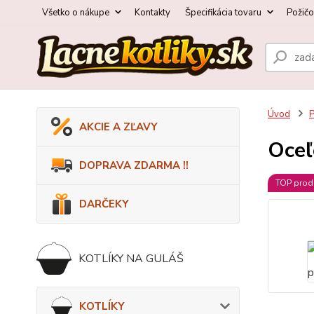
Všetko o nákupe
Kontakty
Špecifikácia tovaru
Požič
Úvod
AKCIE A ZĽAVY
Oceľ
DOPRAVA ZDARMA !!
TOP prod
DARČEKY
KOTLÍKY NA GULÁŠ
KOTLÍKY