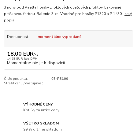
3 nohy pod Paella horáky z joklových oceľových profilov. Lakované
práškovou farbou. Balenie 3 ks. Vhodné pre horáky P1320 a P 1430
celý
popis
Dostupnosť
momentálne vypredané
18,00 EUR
/
ks
14,63 EUR
bez DPH
Momentálne nie je k dispozícii
Číslo produktu:
05-P3100
Strážiť cenu / dostupnosť
VÝHODNÉ CENY
Kotlíky za nízke ceny
VŠETKO SKLADOM
99 % držíme skladom