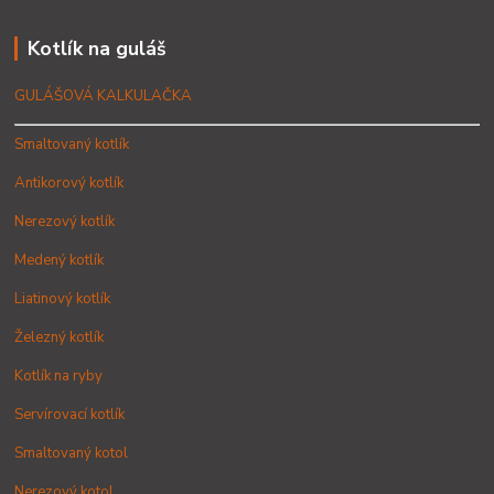
Kotlík na guláš
GULÁŠOVÁ KALKULAČKA
Smaltovaný kotlík
Antikorový kotlík
Nerezový kotlík
Medený kotlík
Liatinový kotlík
Železný kotlík
Kotlík na ryby
Servírovací kotlík
Smaltovaný kotol
Nerezový kotol