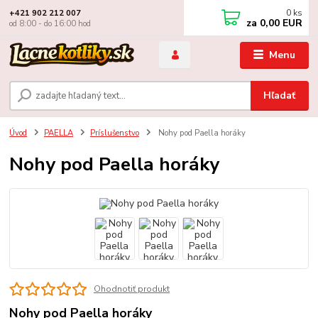
0
ks
+421 902 212 007
za
0,00 EUR
od 8:00 - do 16:00 hod
Menu
Hľadať
Úvod
PAELLA
Príslušenstvo
Nohy pod Paella horáky
Nohy pod Paella horáky
Ohodnotiť produkt
Nohy pod Paella horáky