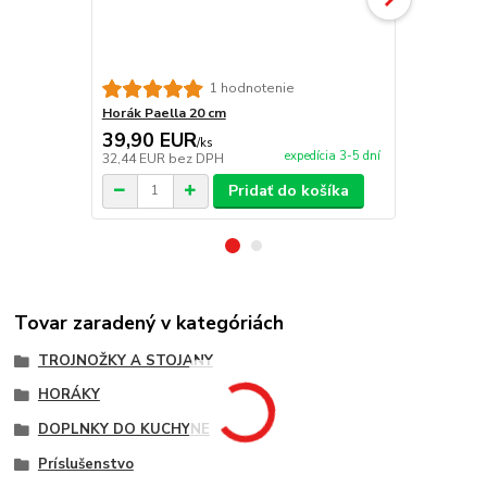
1 hodnotenie
Horák Paella 20 cm
Horák Paell
39,90 EUR
49,00 E
/
ks
expedícia 3-5 dní
32,44 EUR
bez DPH
39,84 EUR
b
Pridať do košíka
Tovar zaradený v kategóriách
TROJNOŽKY A STOJANY
HORÁKY
DOPLNKY DO KUCHYNE
Príslušenstvo