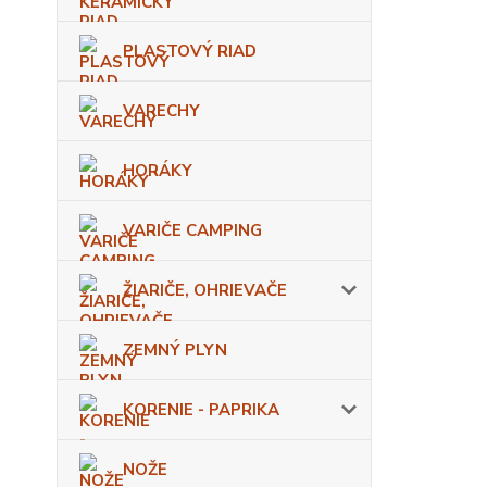
PLASTOVÝ RIAD
VARECHY
HORÁKY
VARIČE CAMPING
ŽIARIČE, OHRIEVAČE
ZEMNÝ PLYN
KORENIE - PAPRIKA
NOŽE