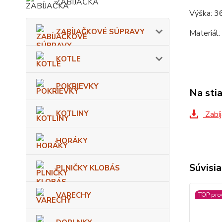
ZABÍJAČKA
Výška: 3
ZABÍJAČKOVÉ SÚPRAVY
Materiál:
KOTLE
POKRIEVKY
Na sti
KOTLINY
Zabíj
HORÁKY
Súvisia
PLNIČKY KLOBÁS
VARECHY
TOP pro