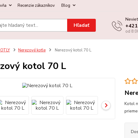
ovňa
Recenzie zákazníkov
Blog
Neviet
Hľadať
+421
od 8:0
KOTLY
Nerezové kotle
Nerezový kotol 70 L
zový kotol 70 L
Nere
Kotol 
prieme
Dos