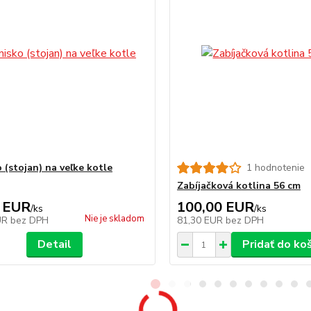
 (stojan) na veľke kotle
1 hodnotenie
Zabíjačková kotlina 56 cm
 EUR
100,00 EUR
/
ks
/
ks
Nie je skladom
UR
bez DPH
81,30 EUR
bez DPH
Detail
Pridať do ko