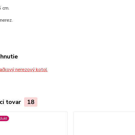
6 cm.
 nerez.
ahnutie
ačkový nerezový kotol
ci tovar
18
dukt