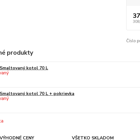
37
308
Číslo p
é produkty
Smaltovaný kotol 70 L
Smaltovaný kotol 70 L + pokrievka
VÝHODNÉ CENY
VŠETKO SKLADOM