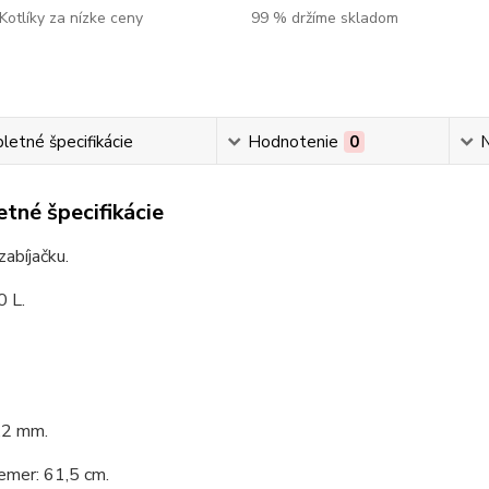
Kotlíky za nízke ceny
99 % držíme skladom
etné špecifikácie
Hodnotenie
0
N
tné špecifikácie
zabíjačku.
0 L.
,2 mm.
emer: 61,5 cm.