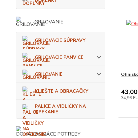
DOPLNKY
GRILOVANIE
GRILOVACIE SÚPRAVY
GRILOVACIE PANVICE
GRILOVANIE
Ohnisko
43,00
KLIEŠTE A OBRACAČKY
34,96 E
PALICE A VIDLIČKY NA
OPEKANIE
DOMÁCE POTREBY