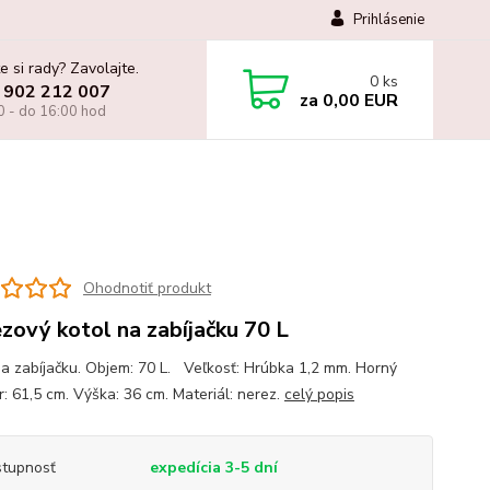
Prihlásenie
e si rady? Zavolajte.
0
ks
 902 212 007
za
0,00 EUR
0 - do 16:00 hod
Ohodnotiť produkt
zový kotol na zabíjačku 70 L
na zabíjačku. Objem: 70 L. Veľkosť: Hrúbka 1,2 mm. Horný
r: 61,5 cm. Výška: 36 cm. Materiál: nerez.
celý popis
tupnosť
expedícia 3-5 dní