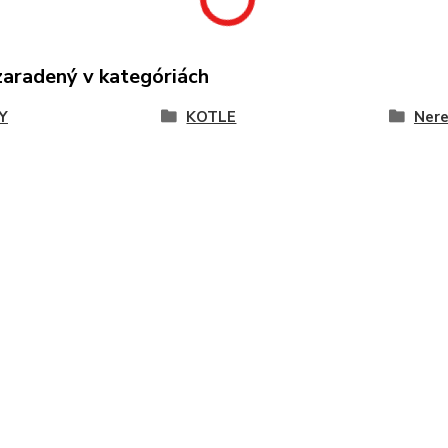
zaradený v kategóriách
Y
KOTLE
Nere