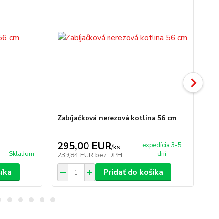
Zabíjačková nerezová kotlina 56 cm
Va
295,00 EUR
7
expedícia 3-5
/
ks
Skladom
dní
239,84 EUR
bez DPH
6,
šíka
Pridať do košíka