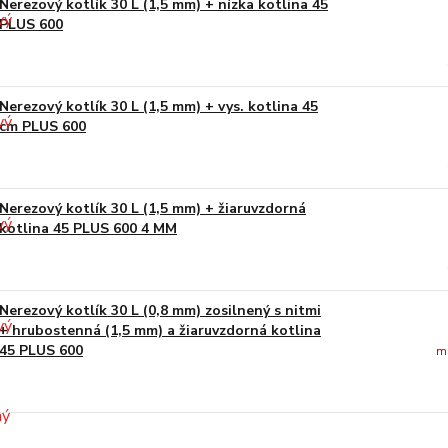
Nerezový kotlík 30 L (1,5 mm) + nízka kotlina 45
PLUS 600
Nerezový kotlík 30 L (1,5 mm) + vys. kotlina 45
cm PLUS 600
Nerezový kotlík 30 L (1,5 mm) + žiaruvzdorná
kotlina 45 PLUS 600 4 MM
Nerezový kotlík 30 L (0,8 mm) zosilnený s nitmi
+ hrubostenná (1,5 mm) a žiaruvzdorná kotlina
45 PLUS 600
m