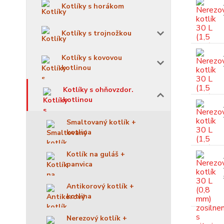
Kotlíky s horákom
Kotlíky s trojnožkou
Kotlíky s kovovou
kotlinou
Kotlíky s ohňovzdor.
kotlinou
Smaltovaný kotlík +
kotlina
Kotlík na guláš +
panvica
Antikorový kotlík +
kotlina
Nerezový kotlík +