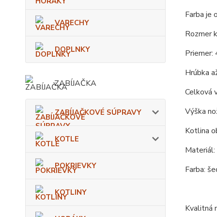
Farba je 
VARECHY
Rozmer ko
DOPLNKY
Priemer: 
Hrúbka až
ZABÍJAČKA
Celková 
Výška nož
ZABÍJAČKOVÉ SÚPRAVY
Kotlina o
KOTLE
Materiál:
POKRIEVKY
Farba: še
KOTLINY
Kvalitná