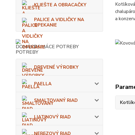
Kotlíková
KLIEŠTE A OBRACAČKY
chalupáro
a konzerv
PALICE A VIDLIČKY NA
OPEKANIE
DOMÁCE POTREBY
DREVENÉ VÝROBKY
PAELLA
Param
SMALTOVANÝ RIAD
Kotlík
LIATINOVÝ RIAD
NEREZOVÝ RIAD