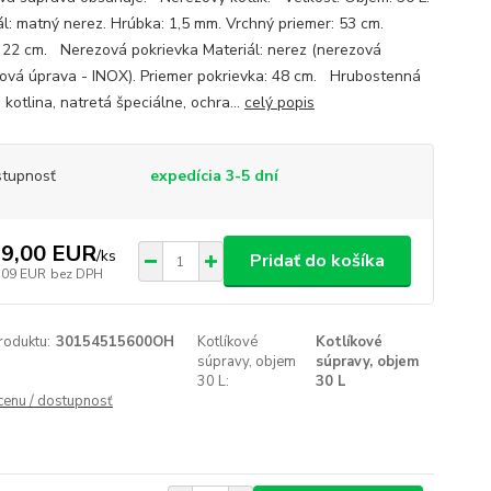
ál: matný nerez. Hrúbka: 1,5 mm. Vrchný priemer: 53 cm.
 22 cm. Nerezová pokrievka Materiál: nerez (nerezová
ová úprava - INOX). Priemer pokrievka: 48 cm. Hrubostenná
kotlina, natretá špeciálne, ochra...
celý popis
tupnosť
expedícia 3-5 dní
9,00 EUR
/
ks
Pridať do košíka
,09 EUR
bez DPH
roduktu:
30154515600OH
Kotlíkové
Kotlíkové
súpravy, objem
súpravy, objem
30 L:
30 L
 cenu / dostupnosť