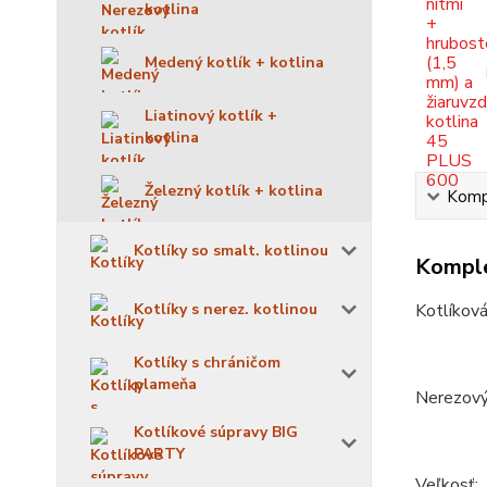
kotlina
Medený kotlík + kotlina
Liatinový kotlík +
kotlina
Železný kotlík + kotlina
Kompl
Kotlíky so smalt. kotlinou
Komple
Kotlíky s nerez. kotlinou
Kotlíková
Kotlíky s chráničom
plameňa
Nerezový 
Kotlíkové súpravy BIG
PARTY
Veľkosť: