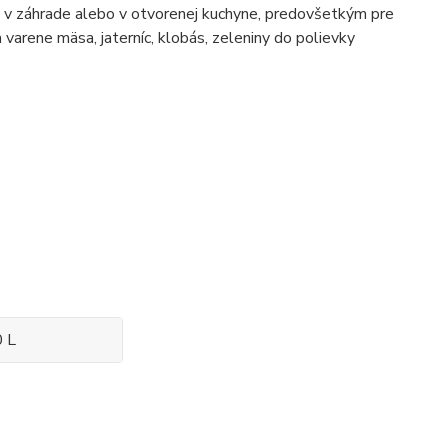
e, v záhrade alebo v otvorenej kuchyne, predovšetkým pre
a varene mäsa, jaterníc, klobás, zeleniny do polievky
0 L