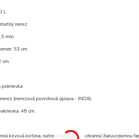
0 L.
 matný nerez.
1,5 mm.
iemer: 53 cm.
2 cm.
 pokrievka
 nerez (nerezová povrchová úprava - INOX).
okrievka: 48 cm.
ná kovová kotlina, natretá špeciálne, ochrannú žiaruvzdornou fa