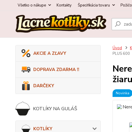
Všetko o nákupe
Kontakty
Špecifikácia tovaru
Požič
Úvod
AKCIE A ZĽAVY
PLUS 600
Nere
DOPRAVA ZDARMA !!
žiar
DARČEKY
Novinka
KOTLÍKY NA GULÁŠ
KOTLÍKY