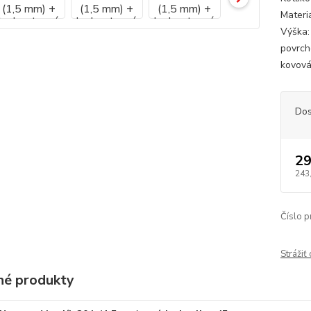
Materi
Výška:
povrch
kovová 
Dos
29
243
Číslo p
Strážiť
é produkty