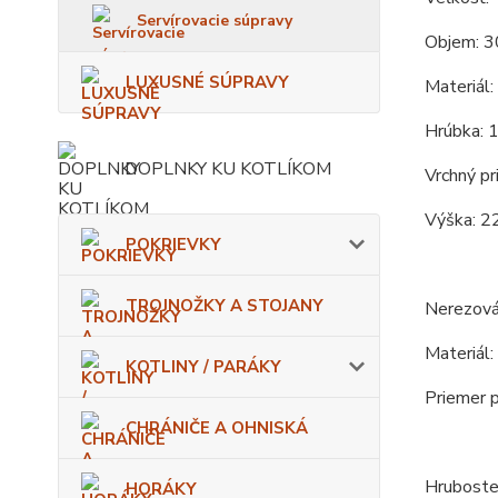
Servírovacie súpravy
Objem: 3
LUXUSNÉ SÚPRAVY
Materiál:
Hrúbka: 
DOPLNKY KU KOTLÍKOM
Vrchný pr
Výška: 2
POKRIEVKY
TROJNOŽKY A STOJANY
Nerezová
Materiál:
KOTLINY / PARÁKY
Priemer p
CHRÁNIČE A OHNISKÁ
Hrubosten
HORÁKY