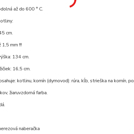
odolná až do 600 ° C.
tliny:
45 cm.
 1,5 mm !!!
výška: 134 cm.
ičiek: 16,5 cm.
bsahuje: kotlinu, komín (dymovod): rúra, kĺb, strieška na komín, po
 kov, žiaruvzdorná farba.
dá.
 nerezová naberačka