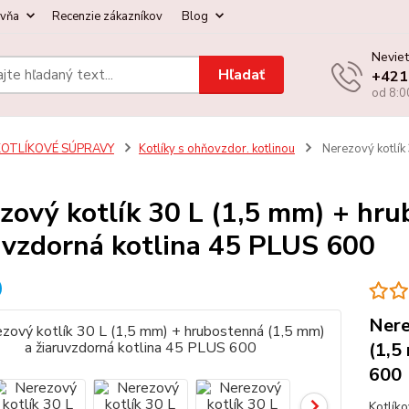
ovňa
Recenzie zákazníkov
Blog
Neviet
Hľadať
+421
od 8:0
KOTLÍKOVÉ SÚPRAVY
Kotlíky s ohňovzdor. kotlinou
Nerezový kotlík 
zový kotlík 30 L (1,5 mm) + hru
uvzdorná kotlina 45 PLUS 600
Nere
(1,5
600
Kotlík