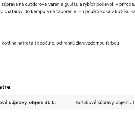
 súprava na outdorové varenie gulášu a rybích polievok v prírod
v, chatárov, do kempu a na táborenie. Pri použití koša v kotlíku n
.
etre
ové súpravy, objem 30 L
Kotlíkové súpravy, objem 3