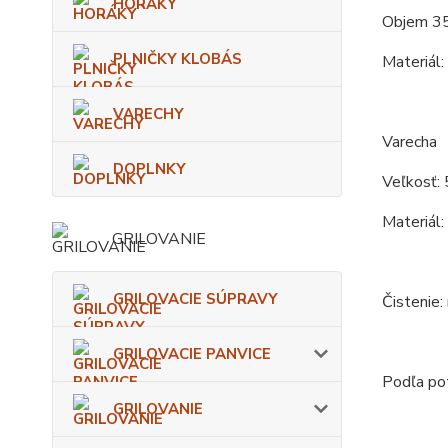
HORÁKY
Objem 35
PLNIČKY KLOBÁS
Materiál:
VARECHY
Varecha
DOPLNKY
Veľkosť: 
Materiál:
GRILOVANIE
GRILOVACIE SÚPRAVY
Čistenie:
GRILOVACIE PANVICE
Podľa pot
GRILOVANIE