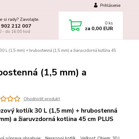
Prihlásenie
e si rady? Zavolajte.
0
ks
 902 212 007
za
0,00 EUR
0 - do 16:00 hod
30 L (1,5 mm) + hrubostenná (1,5 mm) a žiaruvzdorná kotlina 45
bostenná (1,5 mm) a
Ohodnotiť produkt
zový kotlík 30 L (1,5 mm) + hrubostenná
 mm) a žiaruvzdorná kotlina 45 cm PLUS
ová súprava obsahuje: Nerezový kotlík. Veľkosť: Objem: 30 L.