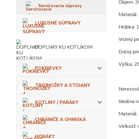
Objem: 3
Servírovacie súpravy
Materiál:
LUXUSNÉ SÚPRAVY
Hrúbka: 
Vrchný pr
DOPLNKY KU KOTLÍKOM
Dolný pri
Výška: 2
POKRIEVKY
TROJNOŽKY A STOJANY
Nerezová
Ideálna na
KOTLINY / PARÁKY
Materiál:
CHRÁNIČE A OHNISKÁ
Veľkosť: 
HORÁKY