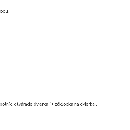
rbou.
polník, otváracie dvierka (+ záklopka na dvierka).