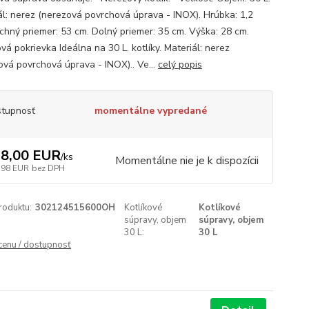
ál: nerez (nerezová povrchová úprava - INOX). Hrúbka: 1,2
chný priemer: 53 cm. Dolný priemer: 35 cm. Výška: 28 cm.
á pokrievka Ideálna na 30 L. kotlíky. Materiál: nerez
ová povrchová úprava - INOX).. Ve...
celý popis
tupnosť
momentálne vypredané
8,00 EUR
/
ks
Momentálne nie je k dispozícii
,98 EUR
bez DPH
roduktu:
302124515600OH
Kotlíkové
Kotlíkové
súpravy, objem
súpravy, objem
30 L:
30 L
 cenu / dostupnosť