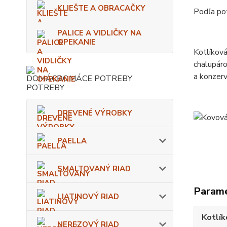
KLIEŠTE A OBRACAČKY
Podľa pot
PALICE A VIDLIČKY NA
OPEKANIE
Kotlíková
chalupáro
a konzerv
DOMÁCE POTREBY
DREVENÉ VÝROBKY
PAELLA
SMALTOVANÝ RIAD
Param
LIATINOVÝ RIAD
Kotlík
NEREZOVÝ RIAD