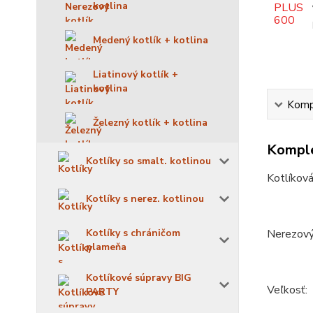
kotlina
Medený kotlík + kotlina
Liatinový kotlík +
kotlina
Kompl
Železný kotlík + kotlina
Komple
Kotlíky so smalt. kotlinou
Kotlíková
Kotlíky s nerez. kotlinou
Kotlíky s chráničom
Nerezový 
plameňa
Kotlíkové súpravy BIG
Veľkosť:
PARTY