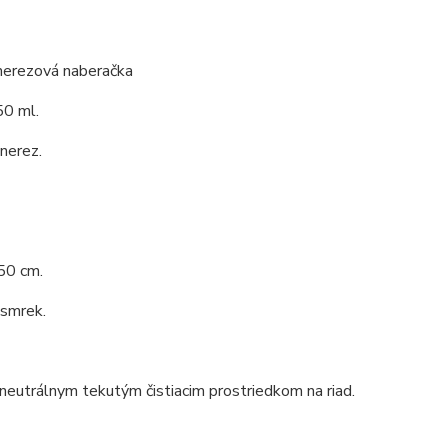
 nerezová naberačka
0 ml.
 nerez.
50 cm.
 smrek.
 neutrálnym tekutým čistiacim prostriedkom na riad.