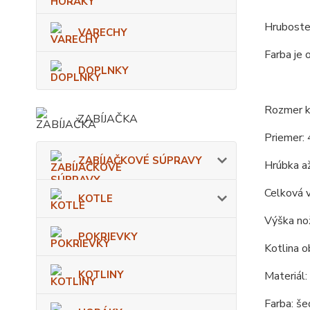
Hrubosten
VARECHY
Farba je 
DOPLNKY
Rozmer ko
ZABÍJAČKA
Priemer: 
ZABÍJAČKOVÉ SÚPRAVY
Hrúbka až
Celková 
KOTLE
Výška nož
POKRIEVKY
Kotlina o
KOTLINY
Materiál:
Farba: še