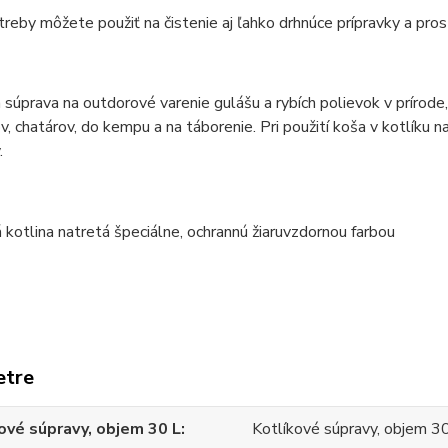
reby môžete použiť na čistenie aj ľahko drhnúce prípravky a pros
 súprava na outdorové varenie gulášu a rybích polievok v prírod
v, chatárov, do kempu a na táborenie. Pri použití koša v kotlíku n
.
etre
ové súpravy, objem 30 L
Kotlíkové súpravy, objem 3