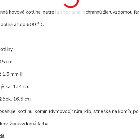
ná kovová kotlina, natretá špeciálne, ochrannú žiaruvzdornou fa
odolná až do 600 ° C.
tliny:
45 cm.
 1,5 mm !!!
výška: 134 cm.
ičiek: 16,5 cm.
bsahuje: kotlinu, komín (dymovod): rúra, kĺb, strieška na komín, po
 kov, žiaruvzdorná farba.
dá.