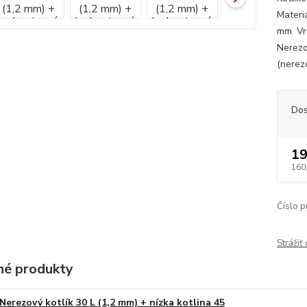
Materi
mm. Vr
Nerezov
(nerez
Dos
19
160
Číslo p
Strážiť
é produkty
Nerezový kotlík 30 L (1,2 mm) + nízka kotlina 45