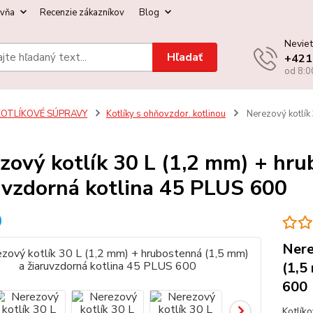
ovňa
Recenzie zákazníkov
Blog
Neviet
Hľadať
+421
od 8:0
KOTLÍKOVÉ SÚPRAVY
Kotlíky s ohňovzdor. kotlinou
Nerezový kotlík 
zový kotlík 30 L (1,2 mm) + hru
uvzdorná kotlina 45 PLUS 600
Nere
(1,5
600
Kotlík