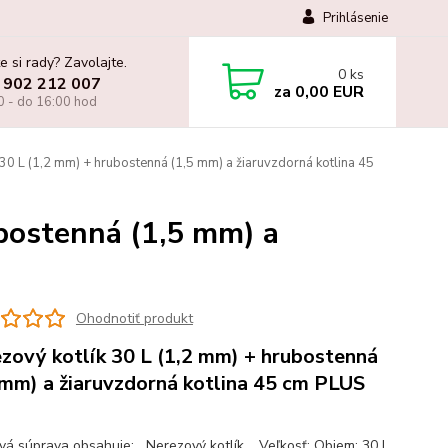
Prihlásenie
e si rady? Zavolajte.
0
ks
 902 212 007
za
0,00 EUR
0 - do 16:00 hod
30 L (1,2 mm) + hrubostenná (1,5 mm) a žiaruvzdorná kotlina 45
bostenná (1,5 mm) a
Ohodnotiť produkt
zový kotlík 30 L (1,2 mm) + hrubostenná
 mm) a žiaruvzdorná kotlina 45 cm PLUS
ová súprava obsahuje: Nerezový kotlík. Veľkosť: Objem: 30 L.