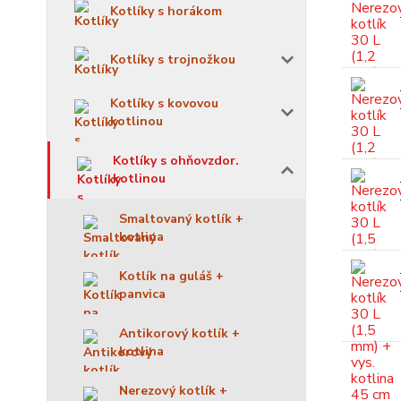
Kotlíky s horákom
Kotlíky s trojnožkou
Kotlíky s kovovou
kotlinou
Kotlíky s ohňovzdor.
kotlinou
Smaltovaný kotlík +
kotlina
Kotlík na guláš +
panvica
Antikorový kotlík +
kotlina
Nerezový kotlík +