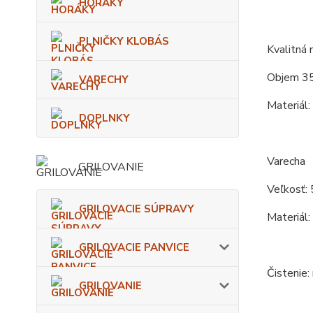
HORÁKY
PLNIČKY KLOBÁS
Kvalitná
Objem 35
VARECHY
Materiál:
DOPLNKY
Varecha
GRILOVANIE
Veľkosť: 
GRILOVACIE SÚPRAVY
Materiál:
GRILOVACIE PANVICE
Čistenie:
GRILOVANIE