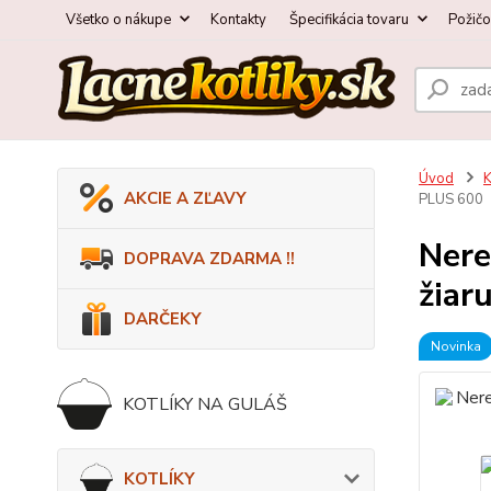
Všetko o nákupe
Kontakty
Špecifikácia tovaru
Požič
Úvod
AKCIE A ZĽAVY
PLUS 600
Nere
DOPRAVA ZDARMA !!
žiar
DARČEKY
Novinka
KOTLÍKY NA GULÁŠ
KOTLÍKY