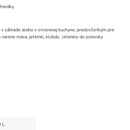
triedky.
e, v záhrade alebo v otvorenej kuchyne, predovšetkým pre
a varene mäsa, jaterníc, klobás, zeleniny do polievky
0 L