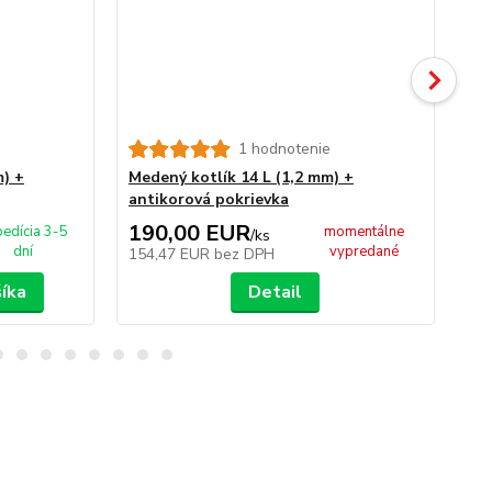
1 hodnotenie
m) +
Medený kotlík 14 L (1,2 mm) +
Ner
antikorová pokrievka
+ 
190,00 EUR
1
edícia 3-5
momentálne
/
ks
dní
vypredané
154,47 EUR
bez DPH
89
šíka
Detail