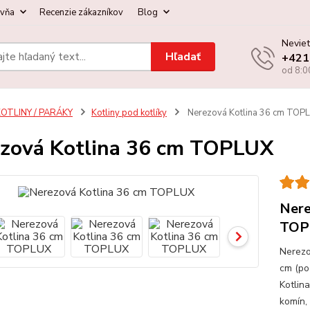
ovňa
Recenzie zákazníkov
Blog
Neviet
Hľadať
+421
od 8:0
OTLINY / PARÁKY
Kotliny pod kotlíky
Nerezová Kotlina 36 cm TOP
zová Kotlina 36 cm TOPLUX
Nere
TOP
Nerezo
cm (po
Kotlina
komín, 