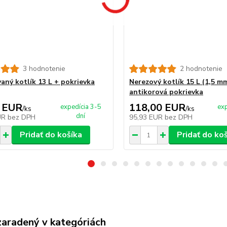
3 hodnotenie
2 hodnotenie
aný kotlík 13 L + pokrievka
Nerezový kotlík 15 L (1,5 m
antikorová pokrievka
 EUR
118,00 EUR
expedícia 3-5
exp
/
ks
/
ks
dní
UR
bez DPH
95,93 EUR
bez DPH
Pridať do košíka
Pridať do ko
zaradený v kategóriách