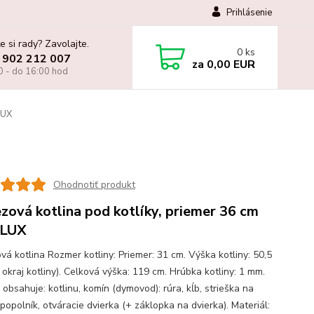
Prihlásenie
e si rady? Zavolajte.
0
ks
 902 212 007
za
0,00 EUR
0 - do 16:00 hod
LUX
Ohodnotiť produkt
zová kotlina pod kotlíky, priemer 36 cm
LUX
vá kotlina Rozmer kotliny: Priemer: 31 cm. Výška kotliny: 50,5
 okraj kotliny). Celková výška: 119 cm. Hrúbka kotliny: 1 mm.
 obsahuje: kotlinu, komín (dymovod): rúra, kĺb, strieška na
popolník, otváracie dvierka (+ záklopka na dvierka). Materiál: