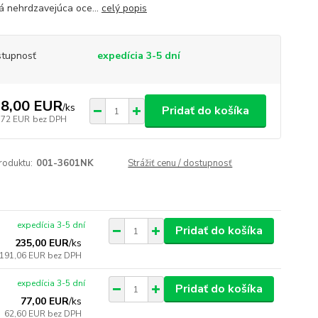
ná nehrdzavejúca oce...
celý popis
tupnosť
expedícia 3-5 dní
8,00 EUR
/
ks
Pridať do košíka
,72 EUR
bez DPH
roduktu:
001-3601NK
Strážiť cenu / dostupnosť
expedícia 3-5 dní
Pridať do košíka
235,00 EUR
/
ks
191,06 EUR
bez DPH
expedícia 3-5 dní
Pridať do košíka
77,00 EUR
/
ks
62,60 EUR
bez DPH