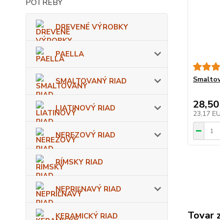
DREVENÉ VÝROBKY
PAELLA
Smaltov
SMALTOVANÝ RIAD
28,50
LIATINOVÝ RIAD
23,17 E
NEREZOVÝ RIAD
RÍMSKY RIAD
NEPRIĽNAVÝ RIAD
Tovar 
KERAMICKÝ RIAD