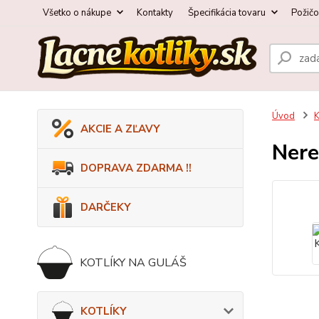
Všetko o nákupe
Kontakty
Špecifikácia tovaru
Požič
Úvod
K
AKCIE A ZĽAVY
Nere
DOPRAVA ZDARMA !!
DARČEKY
KOTLÍKY NA GULÁŠ
KOTLÍKY