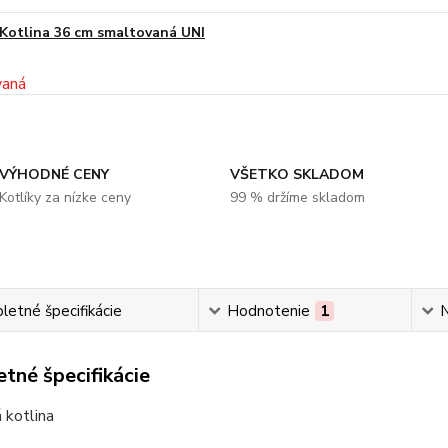
Kotlina 36 cm smaltovaná UNI
VÝHODNÉ CENY
VŠETKO SKLADOM
Kotlíky za nízke ceny
99 % držíme skladom
etné špecifikácie
Hodnotenie
1
N
tné špecifikácie
 kotlina