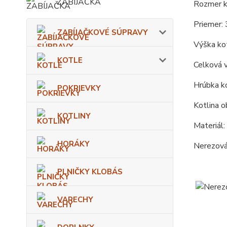
ZABÍJAČKA
Rozmer ko
Priemer: 
ZABÍJAČKOVÉ SÚPRAVY
Výška kot
KOTLE
Celková 
Hrúbka ko
POKRIEVKY
Kotlina o
KOTLINY
Materiál:
HORÁKY
Nerezová 
PLNIČKY KLOBÁS
VARECHY