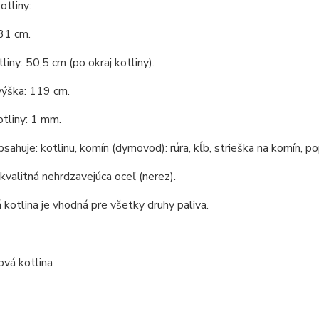
tliny:
31 cm.
liny: 50,5 cm (po okraj kotliny).
výška: 119 cm.
tliny: 1 mm.
bsahuje: kotlinu, komín (dymovod): rúra, kĺb, strieška na komín, po
 kvalitná nehrdzavejúca oceľ (nerez).
kotlina je vhodná pre všetky druhy paliva.