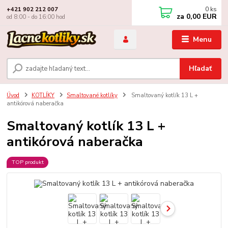
0
ks
+421 902 212 007
za
0,00 EUR
od 8:00 - do 16:00 hod
Menu
Hľadať
Úvod
KOTLÍKY
Smaltované kotlíky
Smaltovaný kotlík 13 L +
antikórová naberačka
Smaltovaný kotlík 13 L +
antikórová naberačka
TOP produkt