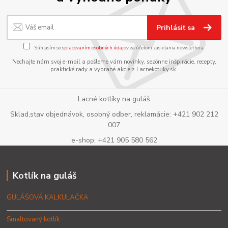
Prihlásiť sa
Súhlasím so
spracovaním osobných údajov
za účelom zasielania newslettera.
Nechajte nám svoj e-mail a pošleme vám novinky, sezónne inšpirácie, recepty,
praktické rady a vybrané akcie z Lacnekotliky.sk.
Lacné kotlíky na guláš
Sklad,stav objednávok, osobný odber, reklamácie: +421 902 212
007
e-shop: +421 905 580 562
Kotlík na guláš
GULÁŠOVÁ KALKULAČKA
Smaltovaný kotlík