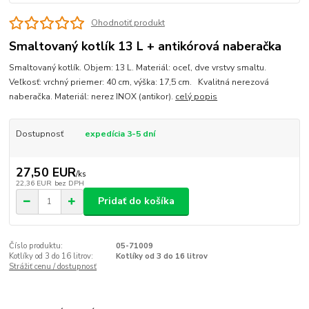
Ohodnotiť produkt
Smaltovaný kotlík 13 L + antikórová naberačka
Smaltovaný kotlík. Objem: 13 L. Materiál: oceľ, dve vrstvy smaltu.
Veľkosť: vrchný priemer: 40 cm, výška: 17,5 cm. Kvalitná nerezová
naberačka. Materiál: nerez INOX (antikor).
celý popis
Dostupnosť
expedícia 3-5 dní
27,50 EUR
/
ks
22,36 EUR
bez DPH
Pridať do košíka
Číslo produktu:
05-71009
Kotlíky od 3 do 16 litrov:
Kotlíky od 3 do 16 litrov
Strážiť cenu / dostupnosť