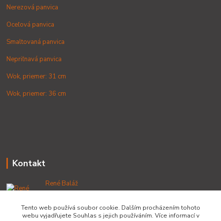
Nerezová panvica
Oceľová panvica
Smaltovaná panvica
Nepriľnavá panvica
Wok, priemer: 31 cm
Wok, priemer: 36 cm
Kontakt
René Baláž
+421 902 212 007
od 8:00 - do 16:00 hod
Tento web používá soubor cookie. Dalším procházením tohoto
webu vyjadřujete Souhlas s jejich používáním. Více informací v