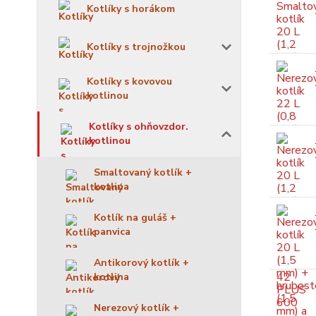
Kotlíky s horákom
Kotlíky s trojnožkou
Kotlíky s kovovou
kotlinou
Kotlíky s ohňovzdor.
kotlinou
Smaltovaný kotlík +
kotlina
Kotlík na guláš +
panvica
Antikorový kotlík +
kotlina
Nerezový kotlík +