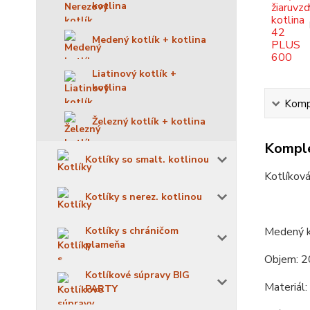
kotlina
Medený kotlík + kotlina
Liatinový kotlík +
kotlina
Kompl
Železný kotlík + kotlina
Komple
Kotlíky so smalt. kotlinou
Kotlíková
Kotlíky s nerez. kotlinou
Kotlíky s chráničom
Medený k
plameňa
Objem: 2
Kotlíkové súpravy BIG
Materiál
PARTY