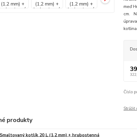
meď Hr
cm. Ne
úprava
kotlina
Dos
39
322
Číslo p
Strážiť
é produkty
Smaltovaný kotlík 20 L (1,2 mm) + hrubostenná