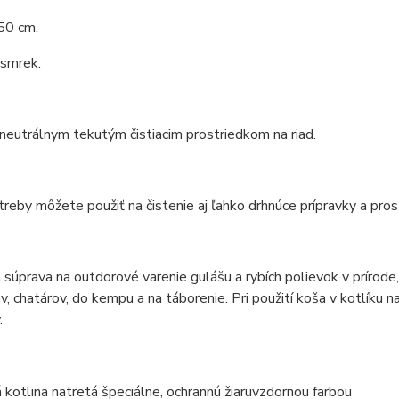
50 cm.
 smrek.
 neutrálnym tekutým čistiacim prostriedkom na riad.
reby môžete použiť na čistenie aj ľahko drhnúce prípravky a pros
 súprava na outdorové varenie gulášu a rybích polievok v prírod
v, chatárov, do kempu a na táborenie. Pri použití koša v kotlíku n
.