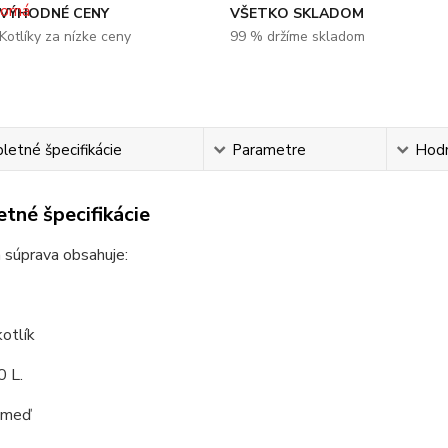
VÝHODNÉ CENY
VŠETKO SKLADOM
Kotlíky za nízke ceny
99 % držíme skladom
etné špecifikácie
Parametre
Hod
tné špecifikácie
 súprava obsahuje:
otlík
0 L.
: meď