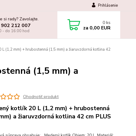
Prihlásenie
e si rady? Zavolajte.
0
ks
 902 212 007
za
0,00 EUR
0 - do 16:00 hod
 L (1,2 mm) + hrubostenná (1,5 mm) a žiaruvzdorná kotlina 42
ostenná (1,5 mm) a
Ohodnotiť produkt
ný kotlík 20 L (1,2 mm) + hrubostenná
 mm) a žiaruvzdorná kotlina 42 cm PLUS
ová súprava obsahuje: Medený kotlík Objem: 20 L. Materiál: