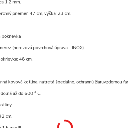
ca 1,2 mm.
vrchný priemer: 47 cm, výška: 23 cm.
 pokrievka
 nerez (nerezová povrchová úprava - INOX).
okrievka: 48 cm.
ná kovová kotlina, natretá špeciálne, ochrannú žiaruvzdornou fa
odolná až do 600 ° C.
tliny:
42 cm.
 1,5 mm !!!