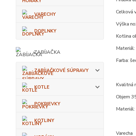
Celková 
VARECHY
Výška nož
DOPLNKY
Kotlina o
Materiál:
ZABÍJAČKA
Farba: še
ZABÍJAČKOVÉ SÚPRAVY
Kvalitná
KOTLE
Objem 35
POKRIEVKY
Materiál:
KOTLINY
Varecha