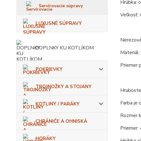
Hrúbka: c
Servírovacie súpravy
Veľkosť: 
LUXUSNÉ SÚPRAVY
Nerezová
DOPLNKY KU KOTLÍKOM
Materiál:
Priemer p
POKRIEVKY
TROJNOŽKY A STOJANY
Hrubosten
Farba je 
KOTLINY / PARÁKY
Rozmer ko
CHRÁNIČE A OHNISKÁ
Priemer: 
HORÁKY
Hrúbka až