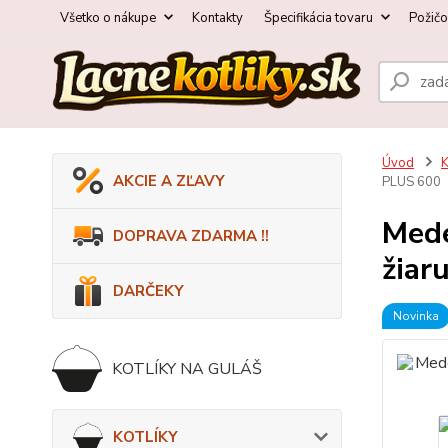
Všetko o nákupe
Kontakty
Špecifikácia tovaru
Požič
Úvod
AKCIE A ZĽAVY
PLUS 600
Mede
DOPRAVA ZDARMA !!
žiar
DARČEKY
Novinka
KOTLÍKY NA GULÁŠ
KOTLÍKY