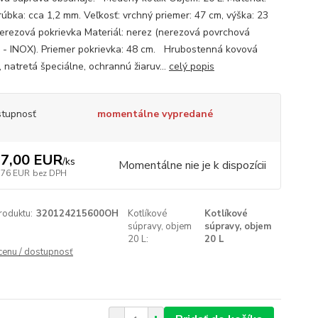
úbka: cca 1,2 mm. Veľkosť: vrchný priemer: 47 cm, výška: 23
rezová pokrievka Materiál: nerez (nerezová povrchová
 - INOX). Priemer pokrievka: 48 cm. Hrubostenná kovová
, natretá špeciálne, ochrannú žiaruv...
celý popis
tupnosť
momentálne vypredané
7,00 EUR
/
ks
Momentálne nie je k dispozícii
,76 EUR
bez DPH
roduktu:
320124215600OH
Kotlíkové
Kotlíkové
súpravy, objem
súpravy, objem
20 L:
20 L
 cenu / dostupnosť