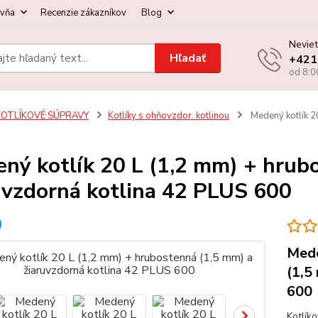
ovňa
Recenzie zákazníkov
Blog
Neviet
Hľadať
+421
od 8:0
KOTLÍKOVÉ SÚPRAVY
Kotlíky s ohňovzdor. kotlinou
Medený kotlík 20
ný kotlík 20 L (1,2 mm) + hrub
uvzdorná kotlina 42 PLUS 600
Mede
(1,5
600
Kotlík