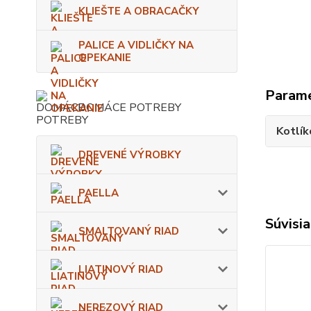
KLIEŠTE A OBRACAČKY
PALICE A VIDLIČKY NA
OPEKANIE
Param
DOMÁCE POTREBY
Kotlík
DREVENÉ VÝROBKY
PAELLA
Súvisia
SMALTOVANÝ RIAD
LIATINOVÝ RIAD
NEREZOVÝ RIAD