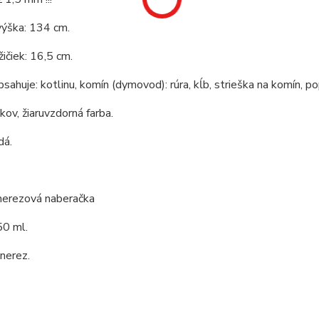
výška: 134 cm.
ičiek: 16,5 cm.
bsahuje: kotlinu, komín (dymovod): rúra, kĺb, strieška na komín, po
 kov, žiaruvzdorná farba.
dá.
 nerezová naberačka
0 ml.
 nerez.