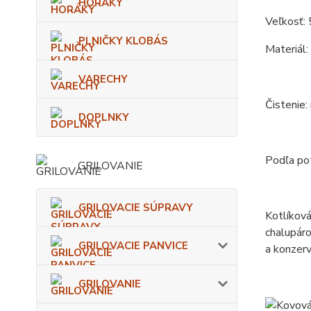
HORÁKY
Veľkosť: 
PLNIČKY KLOBÁS
Materiál:
VARECHY
Čistenie:
DOPLNKY
Podľa pot
GRILOVANIE
GRILOVACIE SÚPRAVY
Kotlíková
chalupáro
GRILOVACIE PANVICE
a konzerv
GRILOVANIE