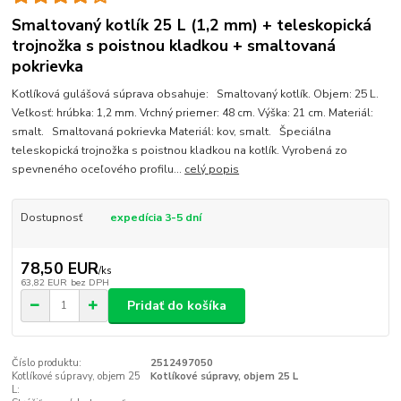
Smaltovaný kotlík 25 L (1,2 mm) + teleskopická
trojnožka s poistnou kladkou + smaltovaná
pokrievka
Kotlíková gulášová súprava obsahuje: Smaltovaný kotlík. Objem: 25 L.
Veľkosť: hrúbka: 1,2 mm. Vrchný priemer: 48 cm. Výška: 21 cm. Materiál:
smalt. Smaltovaná pokrievka Materiál: kov, smalt. Špeciálna
teleskopická trojnožka s poistnou kladkou na kotlík. Vyrobená zo
spevneného oceľového profilu...
celý popis
Dostupnosť
expedícia 3-5 dní
78,50 EUR
/
ks
63,82 EUR
bez DPH
Pridať do košíka
Číslo produktu:
2512497050
Kotlíkové súpravy, objem 25
Kotlíkové súpravy, objem 25 L
L: