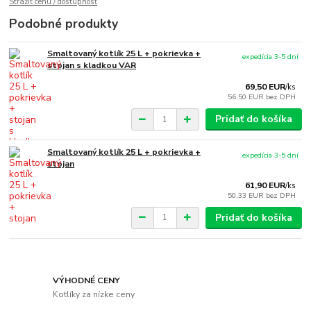
Strážiť cenu / dostupnosť
Podobné produkty
Smaltovaný kotlík 25 L + pokrievka +
expedícia 3-5 dní
stojan s kladkou VAR
69,50 EUR
/
ks
56,50 EUR
bez DPH
Pridať do košíka
Smaltovaný kotlík 25 L + pokrievka +
expedícia 3-5 dní
stojan
61,90 EUR
/
ks
50,33 EUR
bez DPH
Pridať do košíka
VÝHODNÉ CENY
Kotlíky za nízke ceny