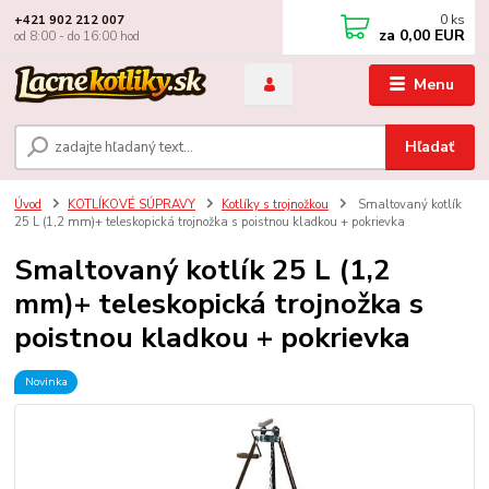
0
ks
+421 902 212 007
za
0,00 EUR
od 8:00 - do 16:00 hod
Menu
Hľadať
Úvod
KOTLÍKOVÉ SÚPRAVY
Kotlíky s trojnožkou
Smaltovaný kotlík
25 L (1,2 mm)+ teleskopická trojnožka s poistnou kladkou + pokrievka
Smaltovaný kotlík 25 L (1,2
mm)+ teleskopická trojnožka s
poistnou kladkou + pokrievka
Novinka