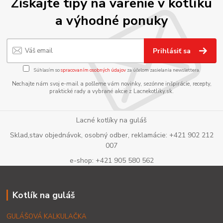
Získajte tipy na varenie v kotlíku
a výhodné ponuky
Prihlásiť sa
Súhlasím so
spracovaním osobných údajov
za účelom zasielania newslettera.
Nechajte nám svoj e-mail a pošleme vám novinky, sezónne inšpirácie, recepty,
praktické rady a vybrané akcie z Lacnekotliky.sk.
Lacné kotlíky na guláš
Sklad,stav objednávok, osobný odber, reklamácie: +421 902 212
007
e-shop: +421 905 580 562
Kotlík na guláš
GULÁŠOVÁ KALKULAČKA