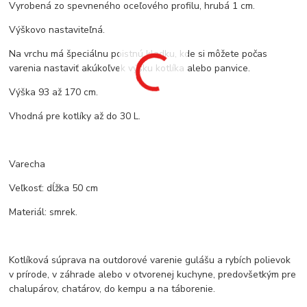
Vyrobená zo spevneného oceľového profilu, hrubá 1 cm.
Výškovo nastaviteľná.
Na vrchu má špeciálnu poistnú kladku, kde si môžete počas
varenia nastaviť akúkoľvek výšku kotlíka alebo panvice.
Výška 93 až 170 cm.
Vhodná pre kotlíky až do 30 L.
Varecha
Veľkosť: dĺžka 50 cm
Materiál: smrek.
Kotlíková súprava na outdorové varenie gulášu a rybích polievok
v prírode, v záhrade alebo v otvorenej kuchyne, predovšetkým pre
chalupárov, chatárov, do kempu a na táborenie.